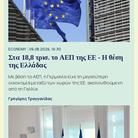
ECONOMY
06.08.2026, 16:30
Στα 18,8 τρισ. το ΑΕΠ της ΕΕ - Η θέση
της Ελλάδας
Με βάση το ΑΕΠ, η Γερμανία είχε τη μεγαλύτερη
οικονομία μεταξύ των χωρών της ΕΕ, ακολουθούμενη
από τη Γαλλία
Γρηγόρης Τραγγανίδας