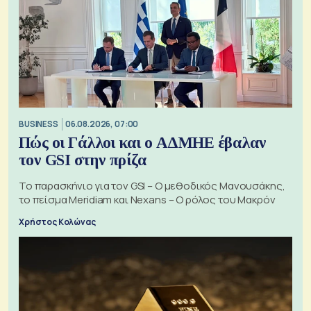
BUSINESS
06.08.2026, 07:00
Πώς οι Γάλλοι και ο ΑΔΜΗΕ έβαλαν
τον GSI στην πρίζα
Το παρασκήνιο για τον GSI – Ο μεθοδικός Μανουσάκης,
το πείσμα Meridiam και Nexans – Ο ρόλος του Μακρόν
Χρήστος Κολώνας