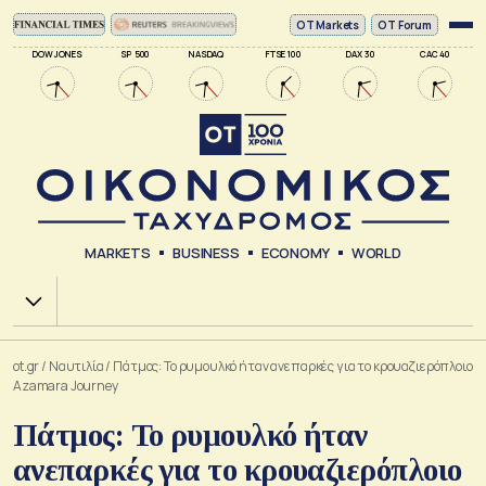
ΟΤ Markets
OT Forum
DOW JONES
SP 500
NASDAQ
FTSE 100
DAX 30
CAC 40
MARKETS
BUSINESS
ECONOMY
WORLD
Χ.Α.
ot.gr
/
Ναυτιλία
/
Πάτμος: Το ρυμουλκό ήταν ανεπαρκές για το κρουαζιερόπλοιο
Azamara Journey
Πάτμος: Το ρυμουλκό ήταν
ανεπαρκές για το κρουαζιερόπλοιο