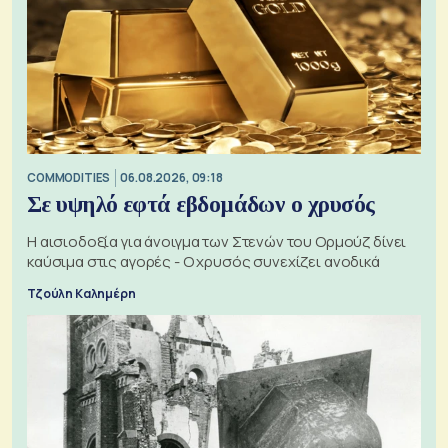
COMMODITIES
06.08.2026, 09:18
Σε υψηλό εφτά εβδομάδων ο χρυσός
Η αισιοδοξία για άνοιγμα των Στενών του Ορμούζ δίνει
καύσιμα στις αγορές - Ο χρυσός συνεχίζει ανοδικά
Τζούλη Καλημέρη