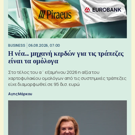
BUSINESS
06.08.2026, 07:00
Η νέα... μηχανή κερδών για τις τράπεζες
είναι τα ομόλογα
Στο τέλος του α΄ εξαμήνου 2026 η αξία του
χαρτοφυλακίου ομολόγων από τις συστημικές τράπεζες
είχε διαμορφωθεί σε 95 δισ. ευρώ
Αγης Μάρκου