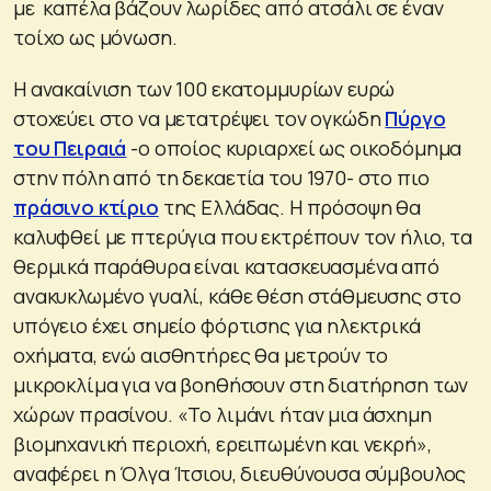
με καπέλα βάζουν λωρίδες από ατσάλι σε έναν
τοίχο ως μόνωση.
Η ανακαίνιση των 100 εκατομμυρίων ευρώ
στοχεύει στο να μετατρέψει τον ογκώδη
Πύργο
του Πειραιά
-ο οποίος κυριαρχεί ως οικοδόμημα
στην πόλη από τη δεκαετία του 1970- στο πιο
πράσινο κτίριο
της Ελλάδας. Η πρόσοψη θα
καλυφθεί με πτερύγια που εκτρέπουν τον ήλιο, τα
θερμικά παράθυρα είναι κατασκευασμένα από
ανακυκλωμένο γυαλί, κάθε θέση στάθμευσης στο
υπόγειο έχει σημείο φόρτισης για ηλεκτρικά
οχήματα, ενώ αισθητήρες θα μετρούν το
μικροκλίμα για να βοηθήσουν στη διατήρηση των
χώρων πρασίνου. «Το λιμάνι ήταν μια άσχημη
βιομηχανική περιοχή, ερειπωμένη και νεκρή»,
αναφέρει η Όλγα Ίτσιου, διευθύνουσα σύμβουλος