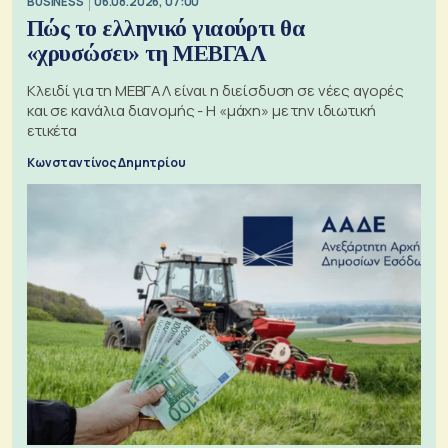
BUSINESS
06.08.2026, 07:00
Πώς το ελληνικό γιαούρτι θα
«χρυσώσει» τη ΜΕΒΓΑΛ
Κλειδί για τη ΜΕΒΓΑΛ είναι η διείσδυση σε νέες αγορές
και σε κανάλια διανομής - Η «μάχη» με την ιδιωτική
ετικέτα
Κωνσταντίνος Δημητρίου