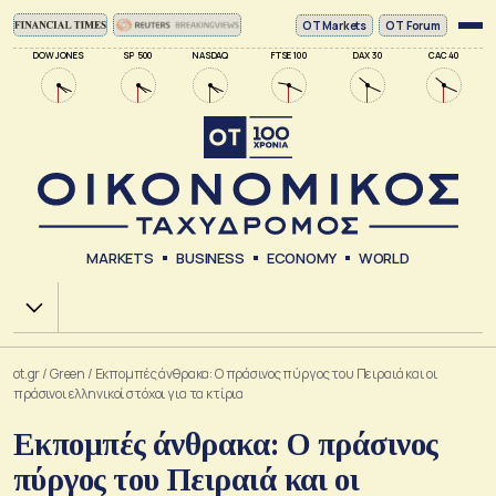
ΟΤ Markets
OT Forum
DOW JONES
SP 500
NASDAQ
FTSE 100
DAX 30
CAC 40
MARKETS
BUSINESS
ECONOMY
WORLD
Χ.Α.
ot.gr
/
Green
/
Εκπομπές άνθρακα: Ο πράσινος πύργος του Πειραιά και οι
πράσινοι ελληνικοί στόχοι για τα κτίρια
Εκπομπές άνθρακα: Ο πράσινος
πύργος του Πειραιά και οι