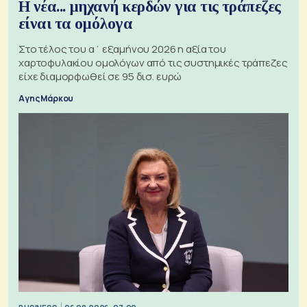
Η νέα... μηχανή κερδών για τις τράπεζες
είναι τα ομόλογα
Στο τέλος του α΄ εξαμήνου 2026 η αξία του
χαρτοφυλακίου ομολόγων από τις συστημικές τράπεζες
είχε διαμορφωθεί σε 95 δισ. ευρώ
Αγης Μάρκου