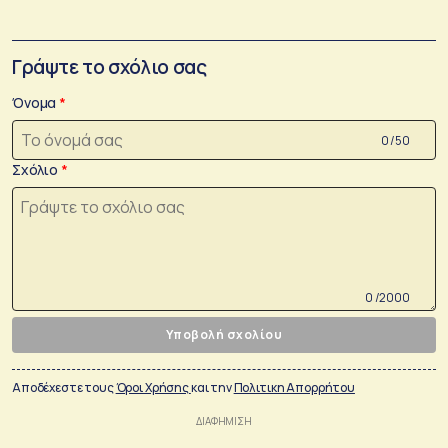
Γράψτε το σχόλιο σας
Όνομα
0 /50
Σχόλιο
0 /2000
Υποβολή σχολίου
Αποδέχεστε τους
Όροι Χρήσης
και την
Πολιτικη Απορρήτου