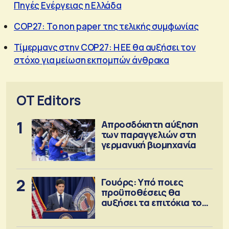
Πηγές Ενέργειας η Ελλάδα
COP27: Το non paper της τελικής συμφωνίας
Τίμερμανς στην COP27: Η ΕΕ θα αυξήσει τον
στόχο για μείωση εκπομπών άνθρακα
OT Editors
1
Απροσδόκητη αύξηση
των παραγγελιών στη
γερμανική βιομηχανία
2
Γουόρς: Υπό ποιες
προϋποθέσεις θα
αυξήσει τα επιτόκια τον
Σεπτέμβριο