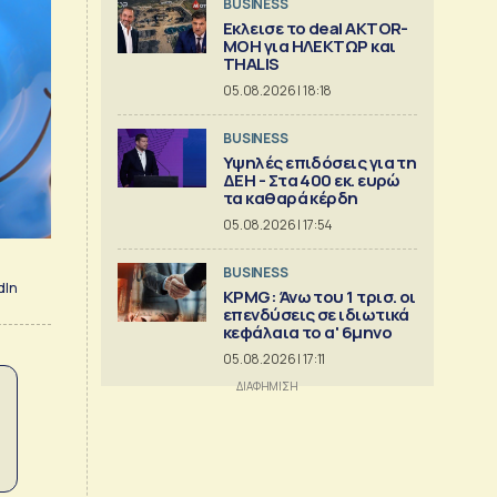
BUSINESS
Εκλεισε το deal AKTOR-
ΜΟΗ για ΗΛΕΚΤΩΡ και
THALIS
05.08.2026 | 18:18
BUSINESS
Υψηλές επιδόσεις για τη
ΔΕΗ - Στα 400 εκ. ευρώ
τα καθαρά κέρδη
05.08.2026 | 17:54
BUSINESS
dIn
KPMG: Άνω του 1 τρισ. oι
επενδύσεις σε ιδιωτικά
κεφάλαια το α' 6μηνο
05.08.2026 | 17:11