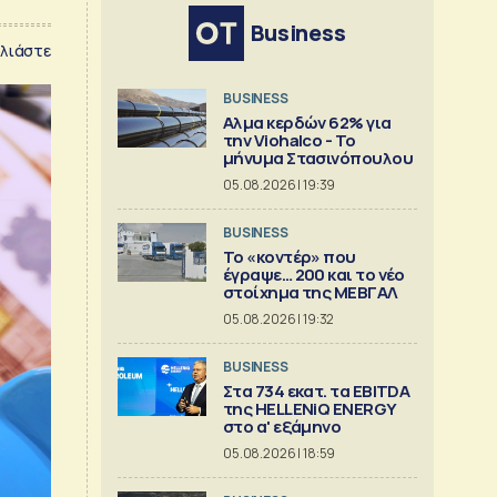
Business
λιάστε
BUSINESS
Αλμα κερδών 62% για
την Viohalco - Το
μήνυμα Στασινόπουλου
05.08.2026 | 19:39
BUSINESS
Το «κοντέρ» που
έγραψε… 200 και το νέο
στοίχημα της ΜΕΒΓΑΛ
05.08.2026 | 19:32
BUSINESS
Στα 734 εκατ. τα EBITDA
της HELLENiQ ENERGY
στο α' εξάμηνο
05.08.2026 | 18:59