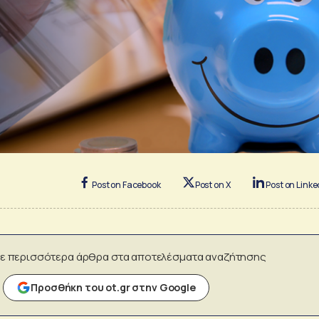
Post on Facebook
Post on X
Post on Linke
ε περισσότερα άρθρα στα αποτελέσματα αναζήτησης
Προσθήκη του ot.gr στην Google