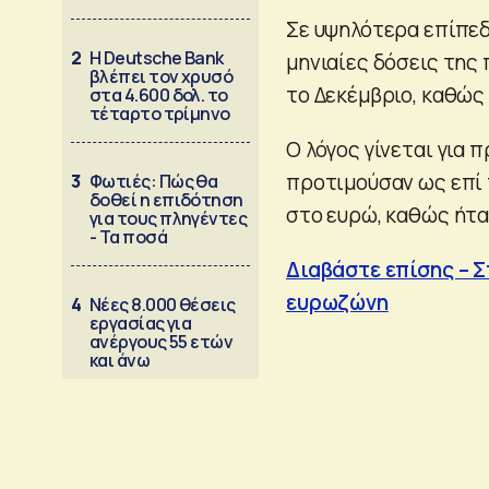
Σε υψηλότερα επίπεδ
2
Η Deutsche Bank
μηνιαίες δόσεις της
βλέπει τον χρυσό
το Δεκέμβριο, καθώς
στα 4.600 δολ. το
τέταρτο τρίμηνο
Ο λόγος γίνεται για
προτιμούσαν ως επί 
3
Φωτιές: Πώς θα
δοθεί η επιδότηση
στο ευρώ, καθώς ήτα
για τους πληγέντες
- Τα ποσά
Διαβάστε επίσης – Σ
ευρωζώνη
4
Νέες 8.000 θέσεις
εργασίας για
ανέργους 55 ετών
και άνω