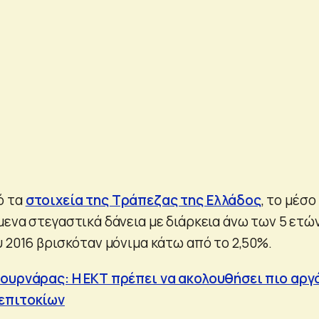
ό τα
στοιχεία της Τράπεζας της Ελλάδος
, το μέσο
ενα στεγαστικά δάνεια με διάρκεια άνω των 5 ετών
υ 2016 βρισκόταν μόνιμα κάτω από το 2,50%.
τουρνάρας: Η ΕΚΤ πρέπει να ακολουθήσει πιο αργ
επιτοκίων