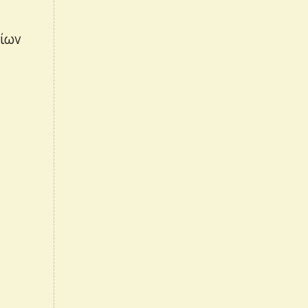
ίων
ς