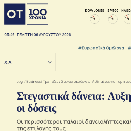
DOW JONES
SP 500
NASD
03:49
ΠΕΜΠΤΗ
06
ΑΥΓΟΥΣΤΟΥ
2026
#Ευρωπαϊκά Ομόλογα
#
Χ.Α.
ot.gr
/
Business
/
Τράπεζες
/
Στεγαστικά δάνεια: Αυξημένες για πέμπτο σ
Στεγαστικά δάνεια: Αυξη
οι δόσεις
Oι περισσότεροι παλαιοί δανειολήπτες κ
της επιλογής τους