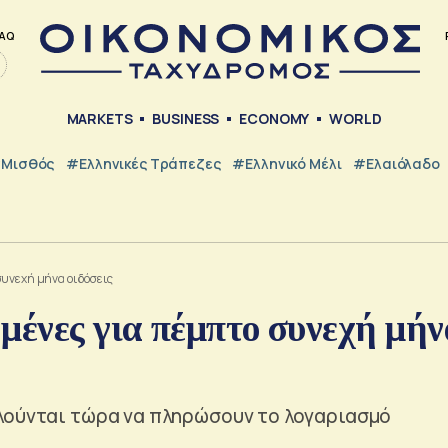
AQ
MARKETS
BUSINESS
ECONOMY
WORLD
Μισθός
#ελληνικές Τράπεζες
#Ελληνικό Μέλι
#Ελαιόλαδο
υνεχή μήνα οι δόσεις
μένες για πέμπτο συνεχή μήν
αλούνται τώρα να πληρώσουν το λογαριασμό