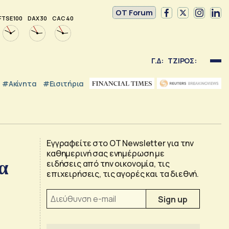
OT Forum
FTSE 100
DAX 30
CAC 40
Γ.Δ:
ΤΖΙΡΟΣ:
#Ακίνητα
#εισιτήρια
Εγγραφείτε στο OT Newsletter για την
καθημερινή σας ενημέρωση με
α
ειδήσεις από την οικονομία, τις
επιχειρήσεις, τις αγορές και τα διεθνή.