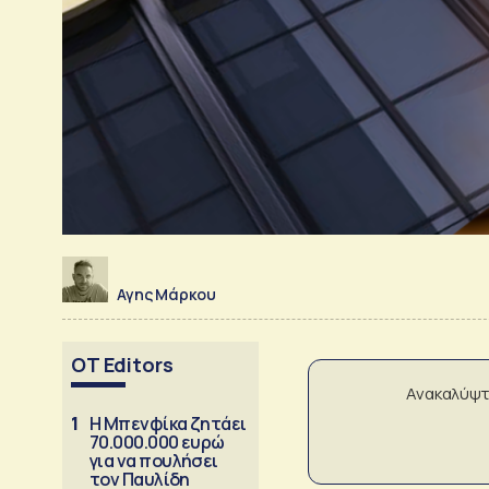
Αγης Μάρκου
OT Editors
Ανακαλύψτ
1
Η Μπενφίκα ζητάει
70.000.000 ευρώ
για να πουλήσει
τον Παυλίδη