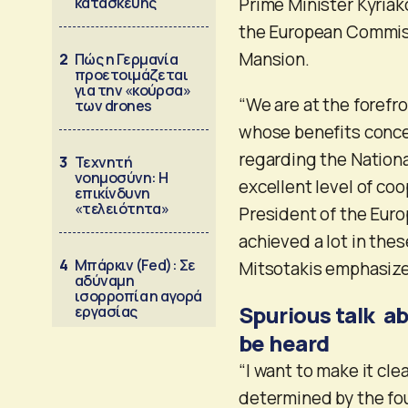
κατασκευής
Prime Minister Kyriak
the European Commissi
Mansion.
2
Πώς η Γερμανία
προετοιμάζεται
για την «κούρσα»
“We are at the forefr
των drones
whose benefits concer
regarding the Nationa
3
Τεχνητή
νοημοσύνη: Η
excellent level of coo
επικίνδυνη
«τελειότητα»
President of the Euro
achieved a lot in the
4
Μπάρκιν (Fed): Σε
Mitsotakis emphasize
αδύναμη
ισορροπία η αγορά
Spurious talk ab
εργασίας
be heard
“I want to make it cle
determined by the foun