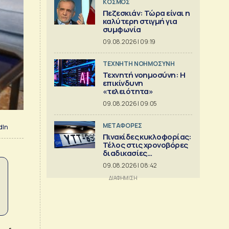
ΚΟΣΜΟΣ
Πεζεσκιάν: Τώρα είναι η
καλύτερη στιγμή για
συμφωνία
09.08.2026 | 09:19
TΕΧΝΗΤΗ ΝΟΗΜΟΣΥΝΗ
Τεχνητή νοημοσύνη: Η
επικίνδυνη
«τελειότητα»
09.08.2026 | 09:05
ΜΕΤΑΦΟΡΕΣ
dIn
Πινακίδες κυκλοφορίας:
Τέλος στις χρονοβόρες
διαδικασίες
κατασκευής
09.08.2026 | 08:42