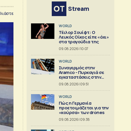
Stream
λιάστε
WORLD
Τέιλορ Σουίφτ: Ο
Λευκός Οίκος είπε «όχι»
στα τραγούδια της
09.08.2026 | 10:07
WORLD
Συναγερμός στην
Aramco - Πυρκαγιά σε
εγκαταστάσεις στην
Τζιζάν
09.08.2026 | 09:51
WORLD
Πώς η Γερμανία
προετοιμάζεται για την
«κούρσα» των drones
09.08.2026 | 09:38