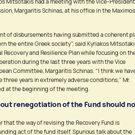
os Mitsotakis had a meeting with the Vice-President
on, Margaritis Schinas, at his office in the Maximo
ont of disbursements having submitted a coherent p
n the entire Greek society”, said Kyriakos Mitsotak
l Recovery and Resilience Plan while focusing on th
peration during the last three years with the Vice
pean Committee, Margaritis Schinas. “I think we hav
se three years in extremely adverse conditions,” Mr.
d at the beginning of the meeting.
out renegotiation of the Fund should n
ar that the way of revising the Recovery Fund is
ding act of the fund itself. Spurious talk about the