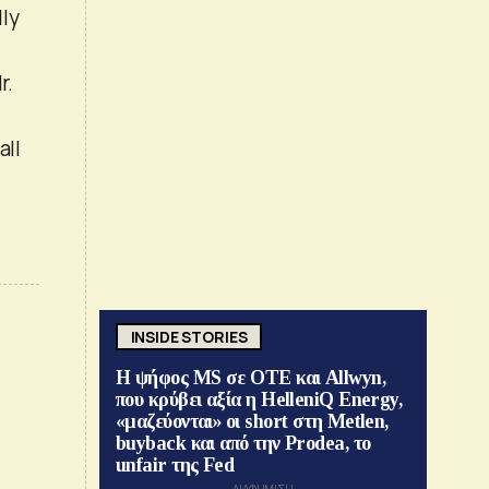
lly
r.
all
INSIDE STORIES
Η ψήφος MS σε ΟΤΕ και Allwyn,
που κρύβει αξία η HelleniQ Energy,
«μαζεύονται» οι short στη Metlen,
buyback και από την Prodea, το
unfair της Fed