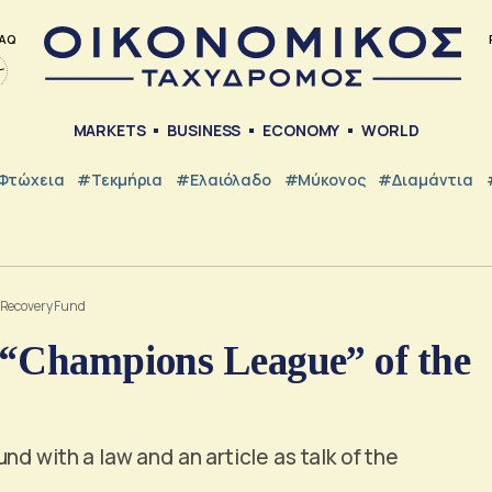
AQ
MARKETS
BUSINESS
ECONOMY
WORLD
Φτώχεια
#Τεκμήρια
#Ελαιόλαδο
#Μύκονος
#Διαμάντια
e Recovery Fund
 “Champions League” of the
d with a law and an article as talk of the