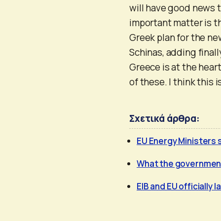
will have good news t
important matter is th
Greek plan for the ne
Schinas, adding finally
Greece is at the heart
of these. I think this 
Σχετικά άρθρα:
EU Energy Ministers s
What the government 
EIB and EU officially