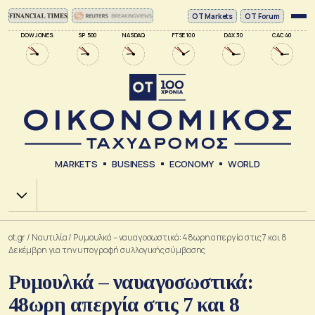
ΟΤ Markets
OT Forum
DOW JONES
SP 500
NASDAQ
FTSE 100
DAX 30
CAC 40
MARKETS
BUSINESS
ECONOMY
WORLD
Χ.Α.
ot.gr
/
Ναυτιλία
/
Ρυμουλκά – ναυαγοσωστικά: 48ωρη απεργία στις 7 και 8
Δεκέμβρη για την υπογραφή συλλογικής σύμβασης
Ρυμουλκά – ναυαγοσωστικά:
48ωρη απεργία στις 7 και 8