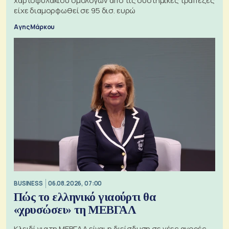
χαρτοφυλακίου ομολόγων από τις συστημικές τράπεζες
είχε διαμορφωθεί σε 95 δισ. ευρώ
Αγης Μάρκου
BUSINESS
06.08.2026, 07:00
Πώς το ελληνικό γιαούρτι θα
«χρυσώσει» τη ΜΕΒΓΑΛ
Κλειδί για τη ΜΕΒΓΑΛ είναι η διείσδυση σε νέες αγορές