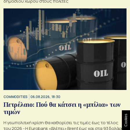
δημόσιου χώρου στους πολίτες
COMMODITIES
06.08.2026, 18:30
Πετρέλαιο: Πού θα κάτσει η «μπίλια» των
τιμών
Cookies
Η γεωπολιτική κρίση θα καθορίσει τις τιμές έως το τέλος
του 2026 - Η Eurobank «βλέπει» Brent έως και στα 93 δολάρια