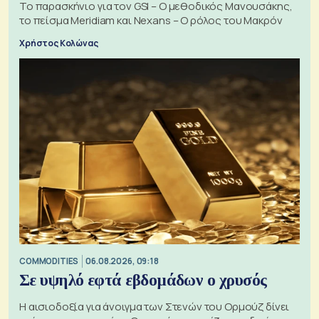
Το παρασκήνιο για τον GSI – Ο μεθοδικός Μανουσάκης,
το πείσμα Meridiam και Nexans – Ο ρόλος του Μακρόν
Χρήστος Κολώνας
COMMODITIES
06.08.2026, 09:18
Σε υψηλό εφτά εβδομάδων ο χρυσός
Η αισιοδοξία για άνοιγμα των Στενών του Ορμούζ δίνει