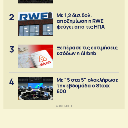
2
Με 1,2 δισ.δολ.
αποζημίωση η RWE
φεύγει απο τις ΗΠΑ
3
Ξεπέρασε τις εκτιμήσεις
εσόδων η Airbnb
4
Με "5 στα 5" ολοκλήρωσε
την εβδομάδα ο Stoxx
600