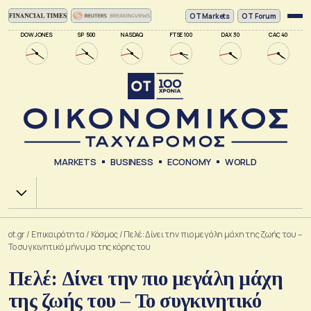
ΟΤ Markets
OT Forum
DOW JONES
SP 500
NASDAQ
FTSE 100
DAX 30
CAC 40
MARKETS
BUSINESS
ECONOMY
WORLD
Χ.Α.
ot.gr
/
Επικαιρότητα
/
Κόσμος
/
Πελέ: Δίνει την πιο μεγάλη μάχη της ζωής του –
To συγκινητικό μήνυμα της κόρης του
Πελέ: Δίνει την πιο μεγάλη μάχη
της ζωής του – To συγκινητικό