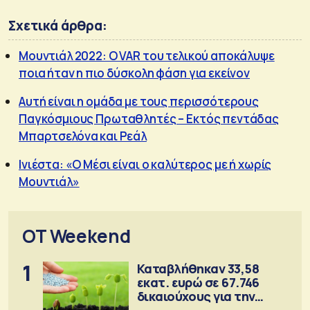
Σχετικά άρθρα:
Μουντιάλ 2022: Ο VAR του τελικού αποκάλυψε
ποια ήταν η πιο δύσκολη φάση για εκείνον
Αυτή είναι η ομάδα με τους περισσότερους
Παγκόσμιους Πρωταθλητές – Εκτός πεντάδας
Μπαρτσελόνα και Ρεάλ
Ινιέστα: «Ο Μέσι είναι ο καλύτερος με ή χωρίς
Μουντιάλ»
OT Weekend
1
Καταβλήθηκαν 33,58
εκατ. ευρώ σε 67.746
δικαιούχους για την
αγορά λιπασμάτων