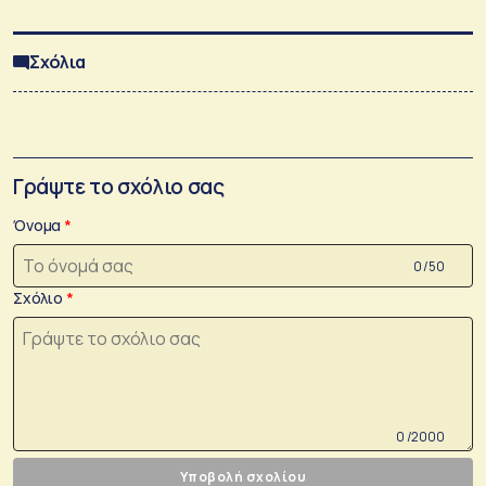
Σχόλια
Γράψτε το σχόλιο σας
Όνομα
0 /50
Σχόλιο
0 /2000
Υποβολή σχολίου