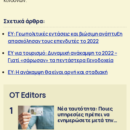
Σχετικά άρθρα:
ΕΥ: Γεωπολιτικές εντάσεις και βιώσιμη ανάπτυξη
απασχόλησαν τους επενδυτές το 2022
ΕΥ για τουρισμό: Δυναμική ανάκαμψη το 2022 –
Γιατί «σάρωσαν» τα πεντάστερα ξενοδοχεία
EY: Η ανάκαμψη θα είναι αργή και σταδιακή
OT Editors
1
Νέα ταυτότητα: Ποιες
υπηρεσίες πρέπει να
ενημερώσετε μετά την
έκδοση