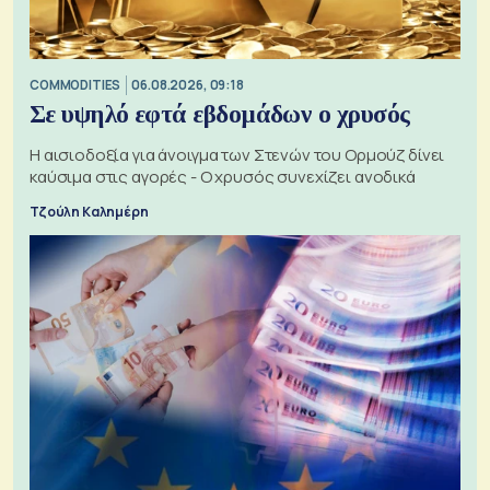
COMMODITIES
06.08.2026, 09:18
Σε υψηλό εφτά εβδομάδων ο χρυσός
Η αισιοδοξία για άνοιγμα των Στενών του Ορμούζ δίνει
καύσιμα στις αγορές - Ο χρυσός συνεχίζει ανοδικά
Τζούλη Καλημέρη