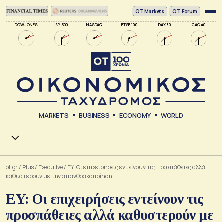
ΟΤ Markets
OT Forum
DOW JONES
SP 500
NASDAQ
FTSE 100
DAX 30
CAC 40
MARKETS
BUSINESS
ECONOMY
WORLD
Χ.Α.
ot.gr
/
Plus
/
Executive
/
EY: Οι επιχειρήσεις εντείνουν τις προσπάθειες αλλά
καθυστερούν με την απανθρακοποίηση
EY: Οι επιχειρήσεις εντείνουν τις
προσπάθειες αλλά καθυστερούν με