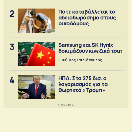
2
Πότε καταβάλλεται το
αδειοδωρόσημο στους
οικοδόμους
3
Samsung και SK Hynix
δοκιμάζουν κινεζικά τσιπ
Ευθύμιος Τσιλιόπουλος
4
ΗΠΑ: Στα 275 δισ. ο
λογαριασμός για τα
θωρηκτά «Τραμπ»