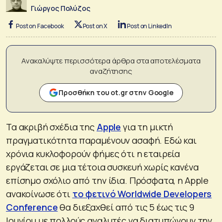
Γιώργος Πολύζος
Post on Facebook
Post on X
Post on LinkedIn
Ανακαλύψτε περισσότερα άρθρα στα αποτελέσματα
αναζήτησης
Προσθήκη του ot.gr στην Google
Τα ακριβή σχέδια της
Apple
για τη μικτή
πραγματικότητα παραμένουν ασαφή. Εδώ και
χρόνια κυκλοφορούν φήμες ότι η εταιρεία
εργάζεται σε μια τέτοια συσκευή χωρίς κανένα
επίσημο σχόλιο από την ίδια. Πρόσφατα, η Apple
ανακοίνωσε ότι
το φετινό Worldwide Developers
Conference
θα διεξαχθεί από τις 5 έως τις 9
Ιουνίου με πολλούς αναλυτές να διατυπώνουν την