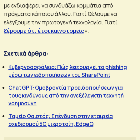
με ενδιαφέρει να συνδυάζω κομμάτια από
πράγματα κάποιου άλλου. Γιατί θέλουμε να
ελέγξουμε την πρωτογενή τεχνολογία. Γιατί
ξέρουμε ότι έτσι καινοτομείς
».
Σχετικά άρθρα:
Κυβερνοασφάλεια: Πώς λειτουργεί το phishing
μέσω των ειδοποιήσεων του SharePoint
Chat GPT: Ομοβροντία προειδοποιήσεων για
τους κινδύνους από την ανεξέλεγκτη τεχνητή
νοημοσύνη
Ταμείο Φαιστός: Επένδυση στην εταιρεία
σχεδιασμού 5G μικροτσίπ, EdgeQ