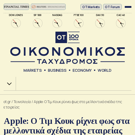
ΟΤ Markets
OT Forum
DOW JONES
SP 500
NASDAQ
FTSE 100
DAX 30
CAC 40
MARKETS
BUSINESS
ECONOMY
WORLD
Χ.Α.
ot.gr
/
Τεχνολογία
/
Apple: Ο Τιμ Κουκ ρίχνει φως στα μελλοντικά σχέδια της
εταιρείας
Apple: Ο Τιμ Κουκ ρίχνει φως στα
μελλοντικά σχέδια της εταιρείας