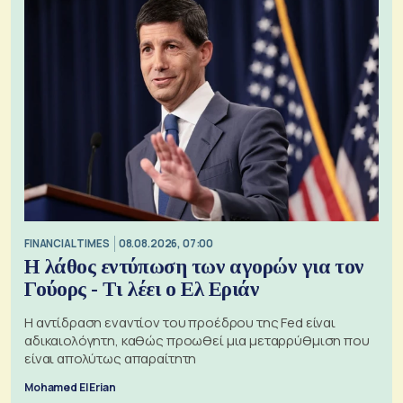
FINANCIAL TIMES
08.08.2026, 07:00
Η λάθος εντύπωση των αγορών για τον
Γούορς - Τι λέει ο Ελ Εριάν
Η αντίδραση εναντίον του προέδρου της Fed είναι
αδικαιολόγητη, καθώς προωθεί μια μεταρρύθμιση που
είναι απολύτως απαραίτητη
Mohamed El Erian