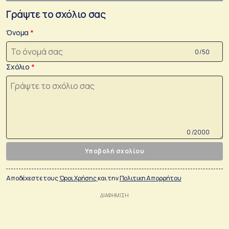
Γράψτε το σχόλιο σας
Όνομα
0 /50
Σχόλιο
0 /2000
Υποβολή σχολίου
Αποδέχεστε τους
Όροι Χρήσης
και την
Πολιτικη Απορρήτου