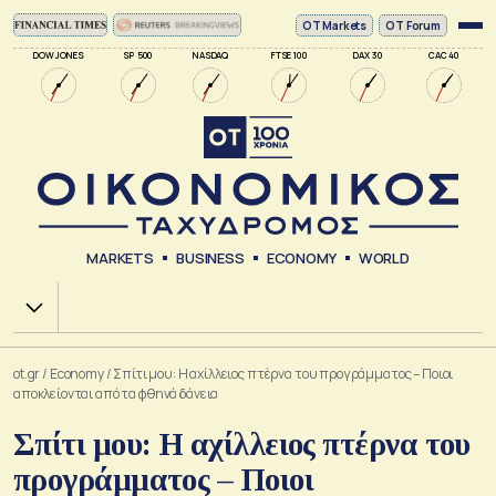
ΟΤ Markets
OT Forum
DOW JONES
SP 500
NASDAQ
FTSE 100
DAX 30
CAC 40
MARKETS
BUSINESS
ECONOMY
WORLD
Χ.Α.
ot.gr
/
Economy
/
Σπίτι μου: Η αχίλλειος πτέρνα του προγράμματος – Ποιοι
αποκλείονται από τα φθηνά δάνεια
Σπίτι μου: Η αχίλλειος πτέρνα του
προγράμματος – Ποιοι