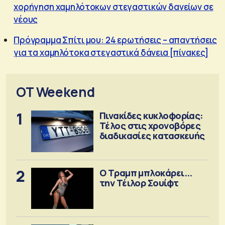
χορήγηση χαμηλότοκων στεγαστικών δανείων σε
νέους
Πρόγραμμα Σπίτι μου: 24 ερωτήσεις – απαντήσεις
για τα χαμηλότοκα στεγαστικά δάνεια [πίνακες]
OT Weekend
1
Πινακίδες κυκλοφορίας:
Τέλος στις χρονοβόρες
διαδικασίες κατασκευής
2
Ο Τραμπ μπλοκάρει...
την Τέιλορ Σουίφτ