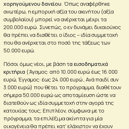
χορηγούμενου δανείου
. Όπως αναφέρθηκε
ανωτέρω, η εμπορική αξία του ακινήτου (αξία
συμβολαίου) μπορεί να ανέρχεται μέχρι τα
200.000 ευρώ. Συνεπώς, ο εν δυνάμει δικαιούχος
θα πρέπει να διαθέτει ο ίδιος – ιδία συμμετοχή
που θα ανέρχεται στο ποσό της τάξεως των
50.000 ευρώ.
Πόσοι όμως νέοι, με βάση τ
α εισοδηματικά
κριτήρια
( Άγαμος: από 10.000 ευρώ έως 16.000
ευρώ, Έγγαμος: έως 24.000 ευρώ , Ανά παιδί συν
3.000 ευρώ) που θέτει το πρόγραμμα, διαθέτουν
σήμερα 50.000 ευρώ ως αποταμίευση ώστε να
διατεθούν ως ιδία συμμετοχή στην αγορά της
κατοικίας τους; Επιπλέον, σύμφωνα με το
πρόγραμμα, τα επιλέξιμα ακίνητα για μία
οικογένεια θα πρέπει κατ’ ελάχιστον να έχουν