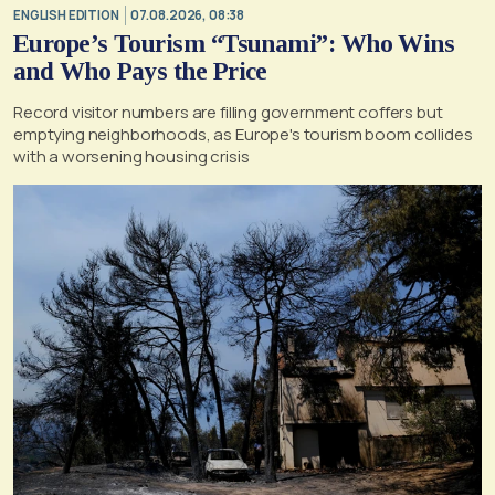
ENGLISH EDITION
07.08.2026, 08:38
Europe’s Tourism “Tsunami”: Who Wins
and Who Pays the Price
Record visitor numbers are filling government coffers but
emptying neighborhoods, as Europe's tourism boom collides
with a worsening housing crisis