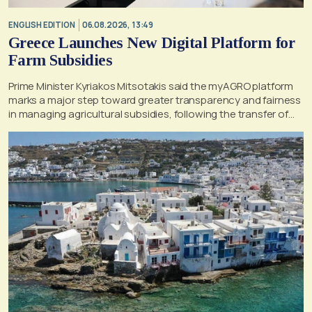
ENGLISH EDITION
06.08.2026, 13:49
Greece Launches New Digital Platform for
Farm Subsidies
Prime Minister Kyriakos Mitsotakis said the myAGRO platform
marks a major step toward greater transparency and fairness
in managing agricultural subsidies, following the transfer of
former OPEKEPE functions to the tax authority