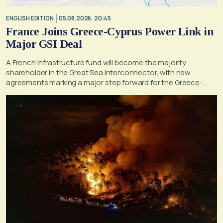
ENGLISH EDITION
05.08.2026, 20:45
France Joins Greece-Cyprus Power Link in
Major GSI Deal
A French infrastructure fund will become the majority
shareholder in the Great Sea Interconnector, with new
agreements marking a major step forward for the Greece-
Cyprus electricity link