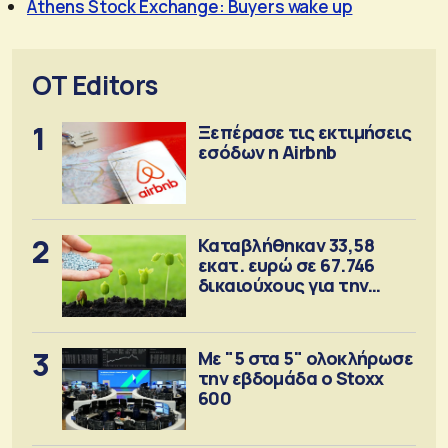
Athens Stock Exchange: Buyers wake up
OT Editors
1
Ξεπέρασε τις εκτιμήσεις
εσόδων η Airbnb
2
Καταβλήθηκαν 33,58
εκατ. ευρώ σε 67.746
δικαιούχους για την
αγορά λιπασμάτων
3
Με "5 στα 5" ολοκλήρωσε
την εβδομάδα ο Stoxx
600