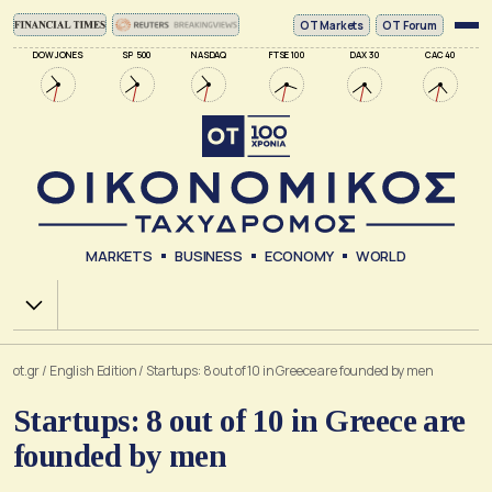
ΟΤ Markets
OT Forum
DOW JONES
SP 500
NASDAQ
FTSE 100
DAX 30
CAC 40
MARKETS
BUSINESS
ECONOMY
WORLD
Χ.Α.
ot.gr
/
English Edition
/
Startups: 8 out of 10 in Greece are founded by men
Startups: 8 out of 10 in Greece are
founded by men