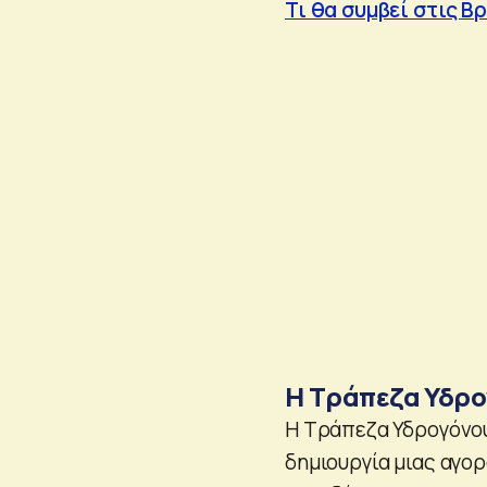
Τι θα συμβεί στις Β
Η Τράπεζα Υδρ
Η Τράπεζα Υδρογόνου
δημιουργία μιας αγο