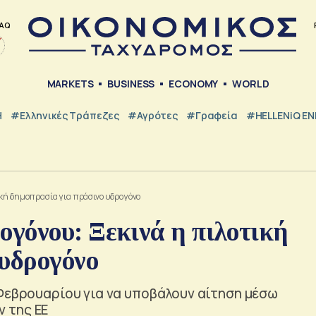
AQ
MARKETS
BUSINESS
ECONOMY
WORLD
Η
#ελληνικές Τράπεζες
#Αγρότες
#Γραφεία
#HELLENiQ E
κή δημοπρασία για πράσινο υδρογόνο
γόνου: Ξεκινά η πιλοτική
 υδρογόνο
 Φεβρουαρίου για να υποβάλουν αίτηση μέσω
 της ΕΕ