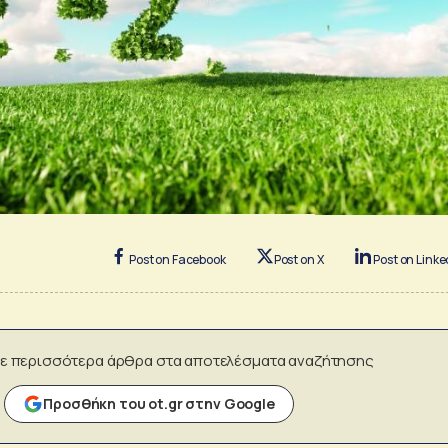
Post on Facebook
Post on X
Post on Linke
ε περισσότερα άρθρα στα αποτελέσματα αναζήτησης
Προσθήκη του ot.gr στην Google