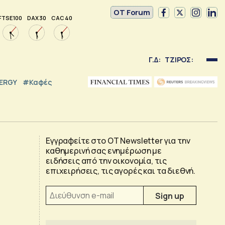
OT Forum
FTSE 100
DAX 30
CAC 40
Γ.Δ:
ΤΖΙΡΟΣ:
NERGY
#καφές
Εγγραφείτε στο OT Newsletter για την
καθημερινή σας ενημέρωση με
ειδήσεις από την οικονομία, τις
επιχειρήσεις, τις αγορές και τα διεθνή.