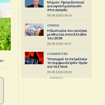
Ντίμον: Προειδοποιεί
για υψηλή μόχλευση
στις αγορές
06.08.2026 | 08:24
OPINION
Η δυστυχία του να είσαι
μισθωτός στην Ελλάδα
του 2026
06.08.2026 | 08:12
COMMODITIES
Υποχωρεί το πετρέλαιο
dIn
τη συμφωνία Ιράν-Ομάν
για τα Στενά
06.08.2026 | 08:02