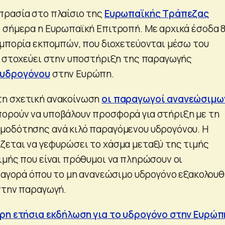
πρασία στο πλαίσιο της
Ευρωπαϊκής Τράπεζας
 σήμερα η Ευρωπαϊκή Επιτροπή. Με αρχικά έσοδα 
εμπορία εκπομπών, που διοχετεύονται μέσω του
, στοχεύει στην υποστήριξη της παραγωγής
υδρογόνου
στην Ευρώπη.
η σχετική ανακοίνωση
οι παραγωγοί ανανεώσιμω
ορούν να υποβάλουν προσφορά για στήριξη με τη
μοδότησης ανά κιλό παραγόμενου υδρογόνου. Η
εται να γεφυρώσει το χάσμα μεταξύ της τιμής
ιμής που είναι πρόθυμοι να πληρώσουν οι
α αγορά όπου το μη ανανεώσιμο υδρογόνο εξακολουθ
στην παραγωγή.
ερη ετήσια εκδήλωση για το υδρογόνο στην Ευρώπ