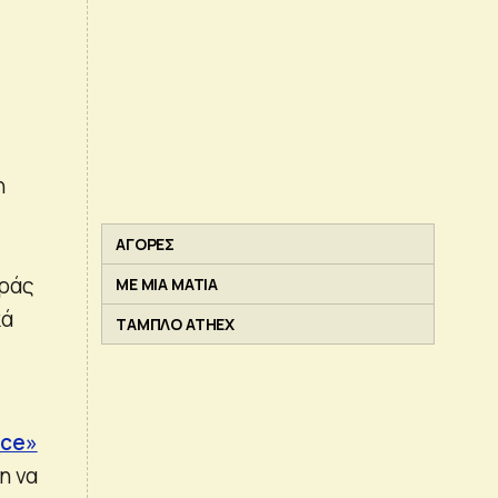
η
ΑΓΟΡΕΣ
οράς
ΜΕ ΜΙΑ ΜΑΤΙΑ
κά
ΤΑΜΠΛΟ ATHEX
ice»
η να