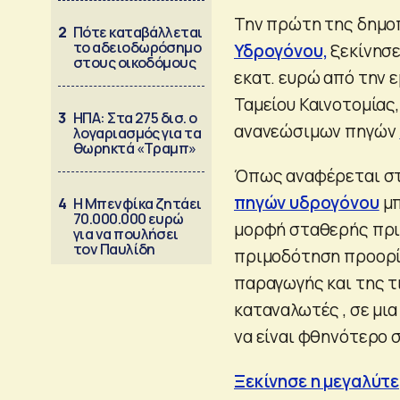
Την πρώτη της δημο
2
Πότε καταβάλλεται
το αδειοδωρόσημο
Υδρογόνου,
ξεκίνησε
στους οικοδόμους
εκατ. ευρώ από την 
Ταμείου Καινοτομίας
3
ΗΠΑ: Στα 275 δισ. ο
ανανεώσιμων πηγών
λογαριασμός για τα
θωρηκτά «Τραμπ»
Όπως αναφέρεται στ
πηγών υδρογόνου
μπ
4
Η Μπενφίκα ζητάει
70.000.000 ευρώ
μορφή σταθερής πρι
για να πουλήσει
τον Παυλίδη
πριμοδότηση προορίζ
παραγωγής και της τ
καταναλωτές , σε μι
να είναι φθηνότερο 
Ξεκίνησε η μεγαλύτ