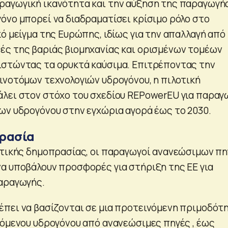
αγωγική ικανότητα και την αύξηση της παραγωγής
όνο μπορεί να διαδραματίσει κρίσιμο ρόλο στο
ό μείγμα της Ευρώπης, ιδίως για την απαλλαγή από 
ς της βαριάς βιομηχανίας και ορισμένων τομέων
ιστώντας τα ορυκτά καύσιμα. Επιτρέποντας την
ινοτόμων τεχνολογιών υδρογόνου, η πιλοτική
λει στον στόχο του σχεδίου REPowerEU για παραγ
ων υδρογόνου στην εγχώρια αγορά έως το 2030.
πρασία
οτικής δημοπρασίας, οι παραγωγοί ανανεώσιμων π
α υποβάλουν προσφορές για στήριξη της ΕΕ για
αραγωγής.
πει να βασίζονται σε μια προτεινόμενη πριμοδότ
γόμενου υδρογόνου από ανανεώσιμες πηγές , έως