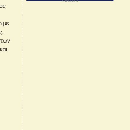
τας
η με
ς.
 των
και
ς