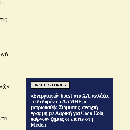
 .
τις
ωγή
INSIDE STORIES
ηγών
«Ενεργειακό» boost στο ΧΑ, αλλάζει
τα δεδομένα ο ΑΔΜΗΕ, ο
μετριοπαθής Σιάμισιης, ανοιχτή
γραμμή με Αφρική για Coca Cola,
ηση
παίρνουν ζημιές οι shorts στη
Metlen