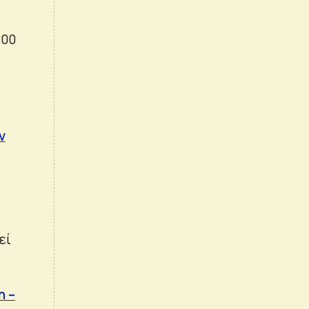
800
ν
εί
η –