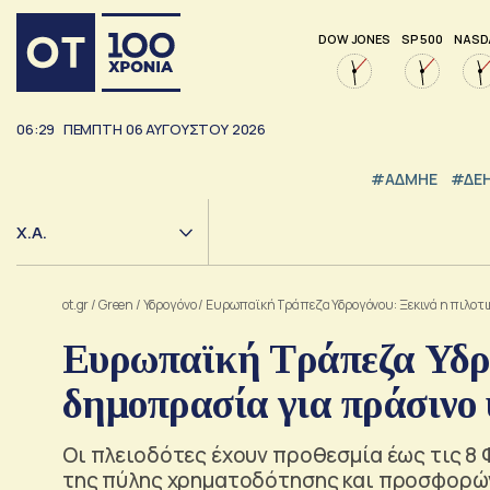
DOW JONES
SP 500
NASD
06:29
ΠΕΜΠΤΗ
06
ΑΥΓΟΥΣΤΟΥ
2026
#ΑΔΜΗΕ
#ΔΕ
Χ.Α.
ot.gr
/
Green
/
Υδρογόνο
/
Ευρωπαϊκή Τράπεζα Υδρογόνου: Ξεκινά η πιλοτι
Ευρωπαϊκή Τράπεζα Υδρο
δημοπρασία για πράσινο
Οι πλειοδότες έχουν προθεσμία έως τις 8
της πύλης χρηματοδότησης και προσφορών