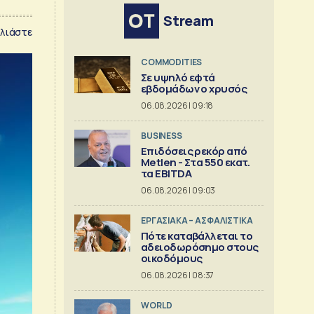
Stream
λιάστε
COMMODITIES
Σε υψηλό εφτά
εβδομάδων ο χρυσός
06.08.2026 | 09:18
BUSINESS
Επιδόσεις ρεκόρ από
Metlen - Στα 550 εκατ.
τα EBITDA
06.08.2026 | 09:03
ΕΡΓΑΣΙΑΚΑ – ΑΣΦΑΛΙΣΤΙΚΑ
Πότε καταβάλλεται το
αδειοδωρόσημο στους
οικοδόμους
06.08.2026 | 08:37
WORLD