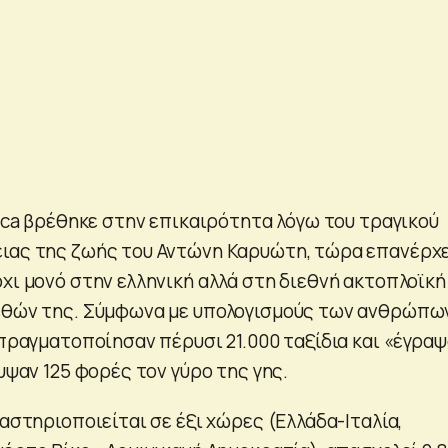
tica βρέθηκε στην επικαιρότητα λόγω του τραγικού
ειας της ζωής του Αντώνη Καρυώτη, τώρα επανέρχ
χι μονό στην ελληνική αλλά στη διεθνή ακτοπλοϊκή
γεθών της. Σύμφωνα με υπολογισμούς των ανθρώπω
 πραγματοποίησαν πέρυσι 21.000 ταξίδια και «έγρα
λυψαν 125 φορές τον γύρο της γης.
ραστηριοποιείται σε έξι χώρες (Ελλάδα-Ιταλία,