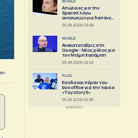
WORLD
Απώλειες για την
SpaceX λόγω
ανησυχιών για δαπάνες
ΑΙ
05.08.2026 | 23:00
WORLD
Ανακατατάξεις στη
Google - Νέος ρόλος για
τον Ντέμη Χασάμπη
05.08.2026 | 22:45
dIn
PLUS
Εσοδα και πέραν του
box office για την ταινία
«Toy story 5»
05.08.2026 | 22:30