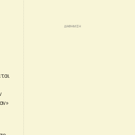
εται
ν
ψαν»