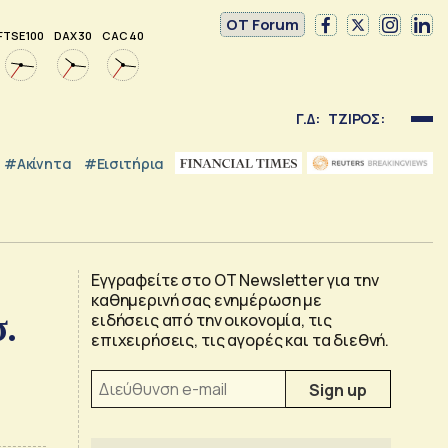
OT Forum
FTSE 100
DAX 30
CAC 40
Γ.Δ:
ΤΖΙΡΟΣ:
#Ακίνητα
#εισιτήρια
Εγγραφείτε στο OT Newsletter για την
καθημερινή σας ενημέρωση με
σ.
ειδήσεις από την οικονομία, τις
επιχειρήσεις, τις αγορές και τα διεθνή.