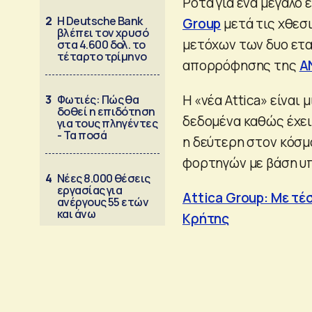
Ρότα για ένα μεγάλο 
2
Η Deutsche Bank
Group
μετά τις χθεσ
βλέπει τον χρυσό
μετόχων των δυο ετα
στα 4.600 δολ. το
τέταρτο τρίμηνο
απορρόφησης της
Α
Η «νέα Attica» είναι 
3
Φωτιές: Πώς θα
δοθεί η επιδότηση
δεδομένα καθώς έχει
για τους πληγέντες
- Τα ποσά
η δεύτερη στον κόσμ
φορτηγών με βάση υπ
4
Νέες 8.000 θέσεις
εργασίας για
Attica Group: Με τέ
ανέργους 55 ετών
και άνω
Κρήτης