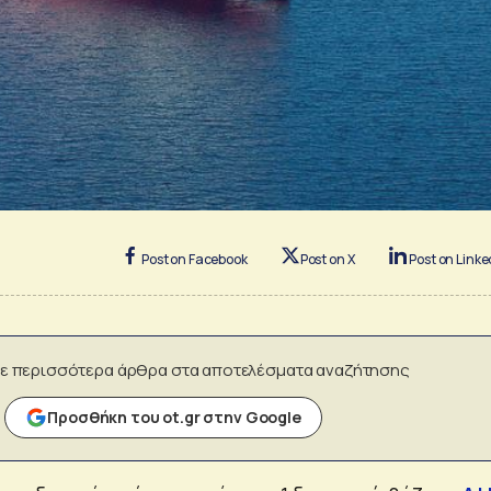
Post on Facebook
Post on X
Post on Linke
ε περισσότερα άρθρα στα αποτελέσματα αναζήτησης
Προσθήκη του ot.gr στην Google