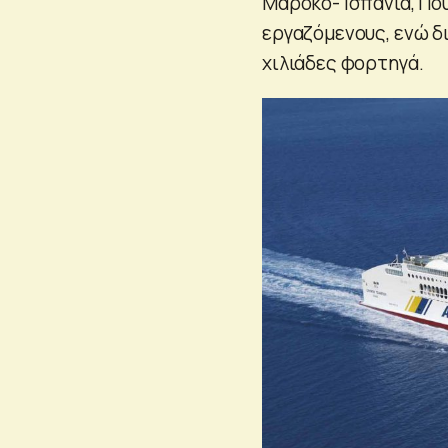
Μαρόκο- Ισπανία, Που
εργαζόμενους, ενώ δια
χιλιάδες φορτηγά.