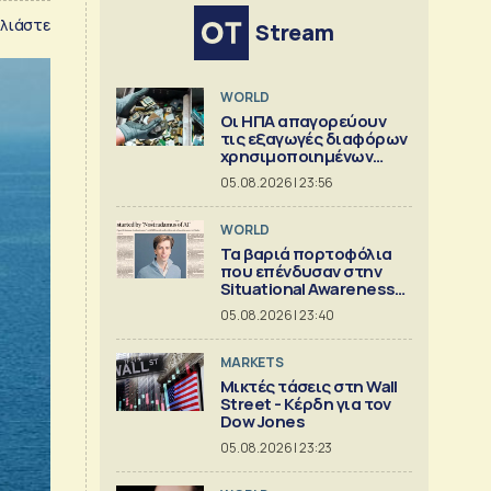
λιάστε
Stream
WORLD
Οι ΗΠΑ απαγορεύουν
τις εξαγωγές διαφόρων
χρησιμοποιημένων
κρίσιμων ορυκτών
05.08.2026 | 23:56
WORLD
Τα βαριά πορτοφόλια
που επένδυσαν στην
Situational Awareness
πριν καταρρεύσει
05.08.2026 | 23:40
MARKETS
Μικτές τάσεις στη Wall
Street - Κέρδη για τον
Dow Jones
05.08.2026 | 23:23