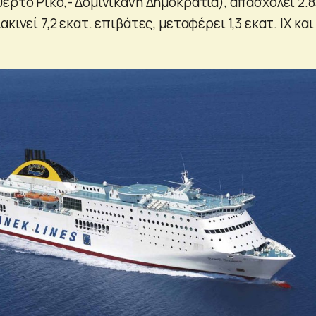
έρτο Ρίκο,- Δομινικανή Δημοκρατία), απασχολεί 2.
κινεί 7,2 εκατ. επιβάτες, μεταφέρει 1,3 εκατ. ΙΧ και