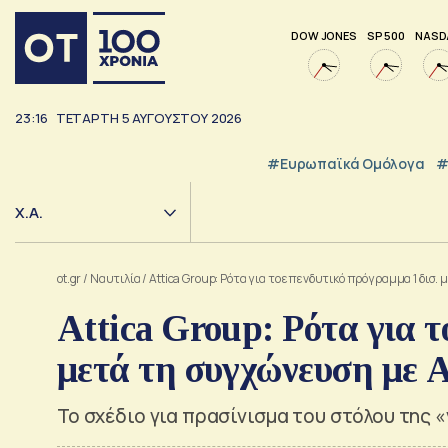
DOW JONES
SP 500
NASD
23:16
ΤΕΤΆΡΤΗ
5
ΑΥΓΟΎΣΤΟΥ
2026
#Ευρωπαϊκά Ομόλογα
#
Χ.Α.
ot.gr
/
Ναυτιλία
/
Attica Group: Ρότα για το επενδυτικό πρόγραμμα 1 δισ
Attica Group: Ρότα για τ
μετά τη συγχώνευση με
Το σχέδιο για πρασίνισμα του στόλου της 