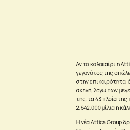
Αν το καλοκαίρι η At
γεγονότος της απώλ
στην επικαιρότητα, ό
σκηνή, λόγω των με
της, τα 43 πλοία της
2.642.000 μίλια η κά
Η νέα Attica Group δ