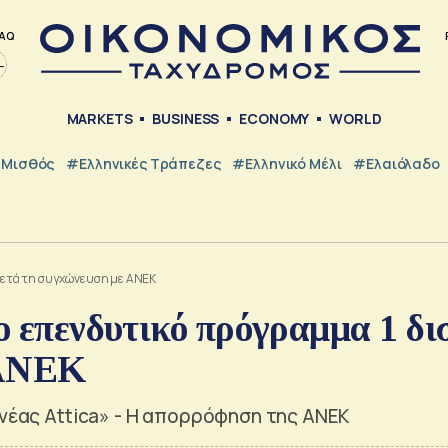
AQ
MARKETS
BUSINESS
ECONOMY
WORLD
Μισθός
#ελληνικές Τράπεζες
#Ελληνικό Μέλι
#Ελαιόλαδο
. μετά τη συγχώνευση με ΑΝΕΚ
ο επενδυτικό πρόγραμμα 1 δι
 ΑΝΕΚ
«νέας Attica» - Η απορρόφηση της ΑΝΕΚ