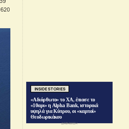
839
 620
INSIDE STORIES
«Αδιόρθωτο» το ΧΑ, έπιασε το
«10αρι» η Alpha Bank, ιστορικά
υψηλά για Κύπρου, οι «καρποί»
Θεοδωρικάκου