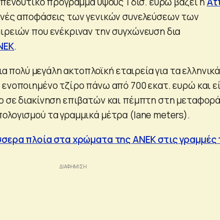
επενδυτικό πρόγραμμα ύψους 1 δισ. ευρώ βάζει η
At
ινές αποφάσεις των γενικών συνελεύσεων των
ιρειών που ενέκριναν την συγχώνευση δια
ΝΕΚ
.
μια πολύ μεγάλη ακτοπλοϊκή εταιρεία για τα ελληνικ
 ενοποιημένο τζίρο πάνω από 700 εκατ. ευρώ και ε
ο σε διακίνηση επιβατών και πέμπτη στη μεταφορ
ολογισμού τα γραμμικά μέτρα (lane meters).
σσερα πλοία στα χρώματα της ΑΝΕΚ στις γραμμές 