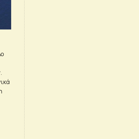
λο
.
νικά
η