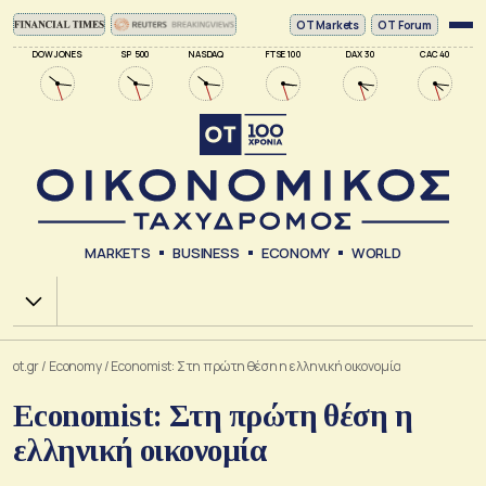
ΟΤ Markets
OT Forum
DOW JONES
SP 500
NASDAQ
FTSE 100
DAX 30
CAC 40
MARKETS
BUSINESS
ECONOMY
WORLD
Χ.Α.
ot.gr
/
Economy
/
Economist: Στη πρώτη θέση η ελληνική οικονομία
Economist: Στη πρώτη θέση η
ελληνική οικονομία