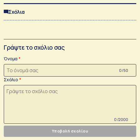
Σχόλια
Γράψτε το σχόλιο σας
Όνομα
0 /50
Σχόλιο
0 /2000
Υποβολή σχολίου