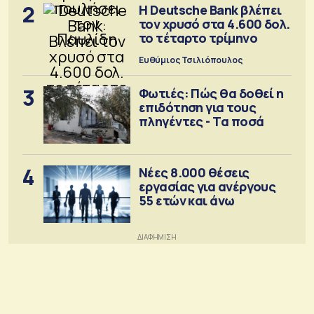
2
Η Deutsche Bank βλέπει
τον χρυσό στα 4.600 δολ.
το τέταρτο τρίμηνο
Ευθύμιος Τσιλιόπουλος
3
Φωτιές: Πώς θα δοθεί η
επιδότηση για τους
πληγέντες - Τα ποσά
4
Νέες 8.000 θέσεις
εργασίας για ανέργους
55 ετών και άνω