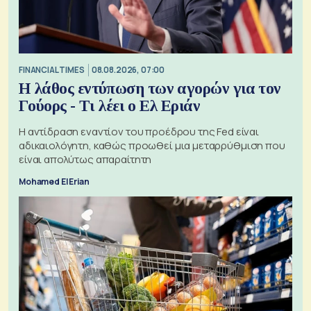
FINANCIAL TIMES
08.08.2026, 07:00
Η λάθος εντύπωση των αγορών για τον
Γούορς - Τι λέει ο Ελ Εριάν
Η αντίδραση εναντίον του προέδρου της Fed είναι
αδικαιολόγητη, καθώς προωθεί μια μεταρρύθμιση που
είναι απολύτως απαραίτητη
Mohamed El Erian