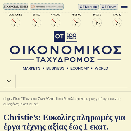
ΟΤ Markets
OT Forum
DOW JONES
SP 500
NASDAQ
FTSE 100
DAX 30
CAC 40
MARKETS
BUSINESS
ECONOMY
WORLD
Χ.Α.
ot.gr
/
Plus
/
Tέχνη και Ζωή
/
Christie’s: Ευκολίες πληρωμές για έργα τέχνης
αξίας έως 1 εκατ. ευρώ
Christie’s: Ευκολίες πληρωμές για
έργα τέχνης αξίας έως 1 εκατ.