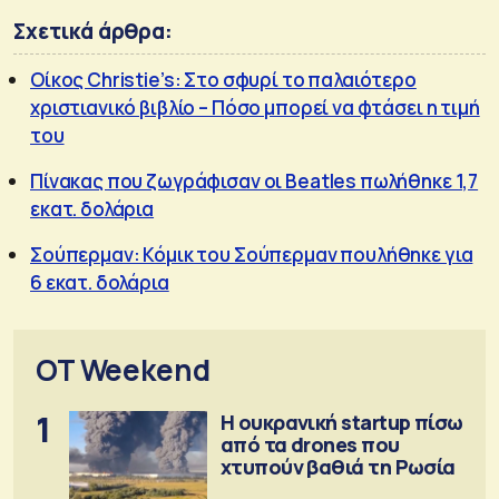
Σχετικά άρθρα:
Οίκος Christie’s: Στο σφυρί το παλαιότερο
χριστιανικό βιβλίο – Πόσο μπορεί να φτάσει η τιμή
του
Πίνακας που ζωγράφισαν οι Beatles πωλήθηκε 1,7
εκατ. δολάρια
Σούπερμαν: Κόμικ του Σούπερμαν πουλήθηκε για
6 εκατ. δολάρια
OT Weekend
1
Η ουκρανική startup πίσω
από τα drones που
χτυπούν βαθιά τη Ρωσία