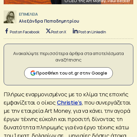
O CEO της Art Money, Paul Becker
ΕΠΙΜΕΛΕΙΑ
Αλεξάνδρα Παπαδημητρίου
Post on Facebook
Post on X
Post on LinkedIn
Ανακαλύψτε περισσότερα άρθρα στα αποτελέσματα
αναζήτησης
Προσθήκη του ot.gr στην Google
Πλήρως εναρμονισμένος με το κλίμα της εποχής
εμφανίζεται ο οίκος
Christie’s
, που συνεργάζεται
με την εταιρεία Art Money, για να κάνει την αγορά
έργων τέχνης εύκολη και προσιτή, δίνοντας τη
δυνατότητα πληρωμής για ένα έργο τέχνης κάτω
του 1 εκατ. δολαρίων σε… μηνιαίες δόσεις άτοκα.