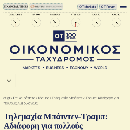
ΟΤ Markets
OT Forum
DOW JONES
SP 500
NASDAQ
FTSE 100
DAX 30
CAC 40
MARKETS
BUSINESS
ECONOMY
WORLD
Χ.Α.
ot.gr
/
Επικαιρότητα
/
Κόσμος
/
Τηλεμαχία Μπάιντεν-Τραμπ: Αδιάφορη για
πολλούς Αμερικανούς
Τηλεμαχία Μπάιντεν-Τραμπ:
Αδιάφορη για πολλούς