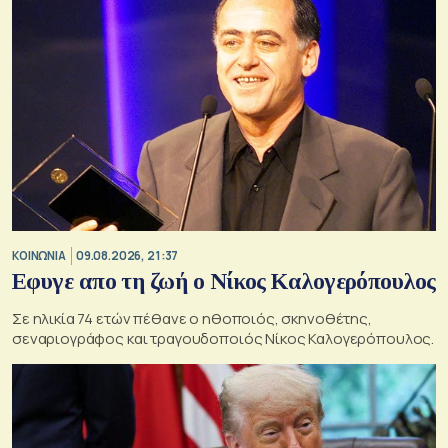
ΚΟΙΝΩΝΙΑ
09.08.2026, 21:37
Εφυγε απο τη ζωή ο Νίκος Καλογερόπουλος
Σε ηλικία 74 ετών πέθανε ο ηθοποιός, σκηνοθέτης,
σεναριογράφος και τραγουδοποιός Νίκος Καλογερόπουλος.