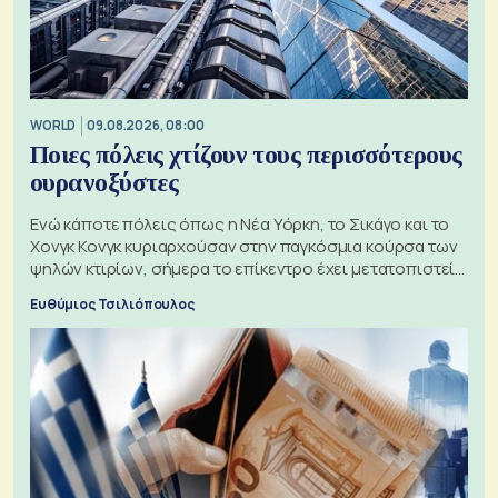
WORLD
09.08.2026, 08:00
Ποιες πόλεις χτίζουν τους περισσότερους
ουρανοξύστες
Ενώ κάποτε πόλεις όπως η Νέα Υόρκη, το Σικάγο και το
Χονγκ Κονγκ κυριαρχούσαν στην παγκόσμια κούρσα των
ψηλών κτιρίων, σήμερα το επίκεντρο έχει μετατοπιστεί
προς την Ασία
Ευθύμιος Τσιλιόπουλος