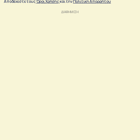
Αποδέχεστε τους
Όροι Χρήσης
και την
Πολιτικη Απορρήτου