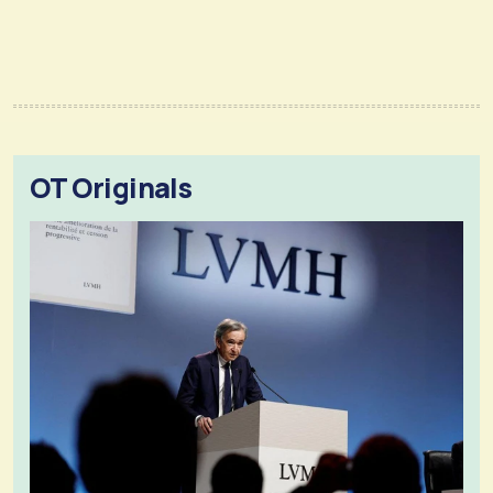
OT Originals