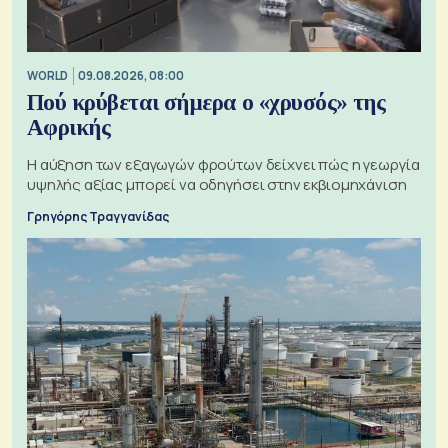
WORLD
09.08.2026, 08:00
Πού κρύβεται σήμερα ο «χρυσός» της
Αφρικής
Η αύξηση των εξαγωγών φρούτων δείχνει πώς η γεωργία
υψηλής αξίας μπορεί να οδηγήσει στην εκβιομηχάνιση
Γρηγόρης Τραγγανίδας