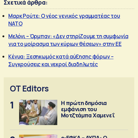
Σχετικά άρθρα:
Mαρκ Ρούτε: O νέος γενικός γραμματέας του
ΝΑΤΟ
Μελόνι – Όρμπαν: «Δεν στηρίζουμε τη συμφωνία
για το μοίρασμα των κύριων θέσεων» στην ΕΕ
Κένυα: Ξεσηκωμός κατά αύξησης φόρων –
Συγκρούσεις και νεκροί διαδηλωτές
OT Editors
1
Η πρώτη δημόσια
εμφάνιση του
Μοτζτάμπα Χαμενεΐ
e-ΕΦΚΑ – ΔΥΠΑ: Ο