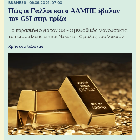
BUSINESS
06.08.2026, 07:00
Πώς οι Γάλλοι και ο ΑΔΜΗΕ έβαλαν
τον GSI στην πρίζα
Το παρασκήνιο για τον GSI – Ο μεθοδικός Μανουσάκης,
το πείσμα Meridiam και Nexans – Ο ρόλος του Μακρόν
Χρήστος Κολώνας