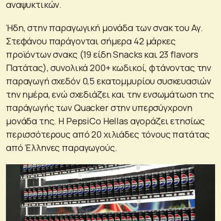
αναψυκτικών.
Ήδη, στην παραγωγική μονάδα των σνακ του Αγ.
Στεφάνου παράγονται σήμερα 42 μάρκες
προϊόντων σνακς (19 είδη Snacks και 23 flavors
Πατάτας), συνολικά 200+ κωδικοί, φτάνοντας την
παραγωγή σχεδόν 0,5 εκατομμυρίου συσκευασιών
την ημέρα, ενώ σχεδιάζει και την ενσωμάτωση της
παράγωγής των Quacker στην υπερσύγχρονη
μονάδα της. Η PepsiCo Hellas αγοράζει ετησίως
περισσότερους από 20 χιλιάδες τόνους πατάτας
από Έλληνες παραγωγούς.