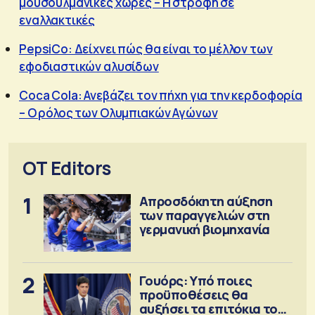
μουσουλμανικές χώρες – Η στροφή σε
εναλλακτικές
PepsiCo: Δείχνει πώς θα είναι το μέλλον των
εφοδιαστικών αλυσίδων
Coca Cola: Ανεβάζει τον πήχη για την κερδοφορία
– Ο ρόλος των Ολυμπιακών Αγώνων
OT Editors
1
Απροσδόκητη αύξηση
των παραγγελιών στη
γερμανική βιομηχανία
2
Γουόρς: Υπό ποιες
προϋποθέσεις θα
αυξήσει τα επιτόκια τον