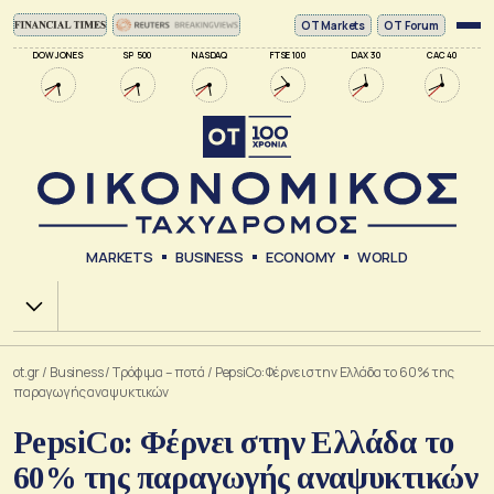
ΟΤ Markets
OT Forum
DOW JONES
SP 500
NASDAQ
FTSE 100
DAX 30
CAC 40
MARKETS
BUSINESS
ECONOMY
WORLD
Χ.Α.
ot.gr
/
Business
/
Τρόφιμα – ποτά
/
PepsiCo: Φέρνει στην Ελλάδα το 60% της
παραγωγής αναψυκτικών
PepsiCo: Φέρνει στην Ελλάδα το
60% της παραγωγής αναψυκτικών