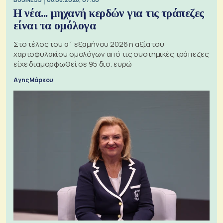
Η νέα... μηχανή κερδών για τις τράπεζες
είναι τα ομόλογα
Στο τέλος του α΄ εξαμήνου 2026 η αξία του
χαρτοφυλακίου ομολόγων από τις συστημικές τράπεζες
είχε διαμορφωθεί σε 95 δισ. ευρώ
Αγης Μάρκου