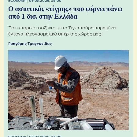
ECONOMY
09.08.2026, 08:00
Ο ασιατικός «τίγρης» που φέρνει πάνω
από 1 δισ. στην Ελλάδα
Το εμπορικό ισοζύγιο με τη Σιγκαπούρη παραμένει
έντονα πλεονασματικό υπέρ της χώρας μας
Γρηγόρης Τραγγανίδας