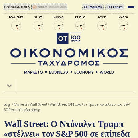
ΟΤ Markets
OT Forum
DOW JONES
SP 500
NASDAQ
FTSE 100
DAX 30
CAC 40
MARKETS
BUSINESS
ECONOMY
WORLD
Χ.Α.
ot.gr
/
Markets
/
Wall Street
/
Wall Street: O Ντόναλντ Τραμπ «στέλνει» τον S&P
500 σε επίπεδα ρεκόρ
Wall Street: O Ντόναλντ Τραμπ
«στέλνει» τον S&P 500 σε επίπεδα