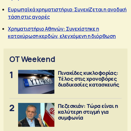
Ευρωπαϊκά χρηματιστήρια: Συνεχίζεται η ανοδική
τάση στις αγορές
Χρηματιστήριο Αθηνών: Συνεχίστηκε η
κατοχύρωση κερδών, ελεγχόμενη η διόρθωση
OT Weekend
1
Πινακίδες κυκλοφορίας:
Τέλος στις χρονοβόρες
διαδικασίες κατασκευής
2
Πεζεσκιάν: Τώρα είναι η
καλύτερη στιγμή για
συμφωνία