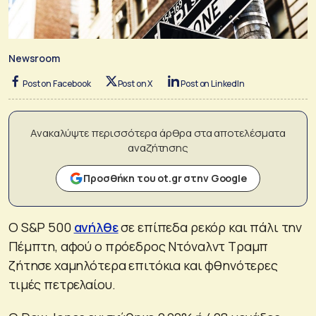
Newsroom
Post on Facebook
Post on X
Post on LinkedIn
Ανακαλύψτε περισσότερα άρθρα στα αποτελέσματα
αναζήτησης
Προσθήκη του ot.gr στην Google
Ο S&P 500
ανήλθε
σε επίπεδα ρεκόρ και πάλι την
Πέμπτη, αφού ο πρόεδρος Ντόναλντ Τραμπ
ζήτησε χαμηλότερα επιτόκια και φθηνότερες
τιμές πετρελαίου.