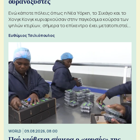
ουρανοξύστες
Ενώ κάποτε πόλεις όπως η Νέα Υόρκη, το Σικάγο και το
Χονγκ Κονγκ κυριαρχούσαν στην παγκόσμια κούρσα των
ψηλών κτιρίων, σήμερα το επίκεντρο έχει μετατοπιστεί
προς την Ασία
Ευθύμιος Τσιλιόπουλος
WORLD
09.08.2026, 08:00
Πού κρύβεται σήμερα ο «χρυσός» της