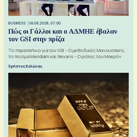
BUSINESS
06.08.2026, 07:00
Πώς οι Γάλλοι και ο ΑΔΜΗΕ έβαλαν
τον GSI στην πρίζα
Το παρασκήνιο για τον GSI – Ο μεθοδικός Μανουσάκης,
το πείσμα Meridiam και Nexans – Ο ρόλος του Μακρόν
Χρήστος Κολώνας