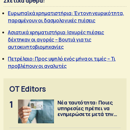
Σχετικά άρθρα:
Ευρωπαϊκά χρηματιστήρια: Έντονη νευρικότητα,
παραμένουν οι δασμολογικές πιέσεις
Ασιατικά χρηματιστήρια: Ισχυρές πιέσεις
δέχτηκαν οι αγορές – Βουτιά για τις
αυτοκινητοβιομηχανίες
Πετρέλαιο: Προς υψηλό ενός μήνα οι τιμές – Τι
προβλέπουν οι αναλυτές
OT Editors
1
Νέα ταυτότητα: Ποιες
υπηρεσίες πρέπει να
ενημερώσετε μετά την
έκδοση