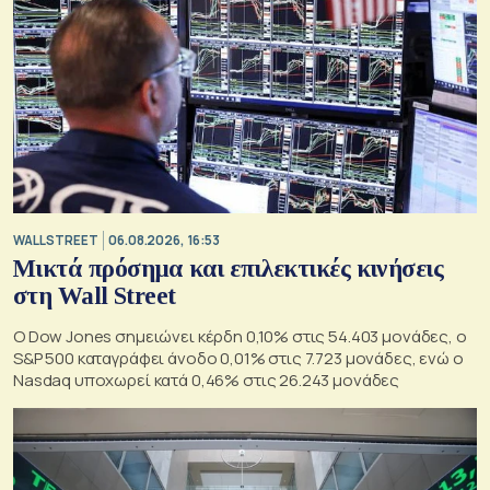
WALL STREET
06.08.2026, 16:53
Μικτά πρόσημα και επιλεκτικές κινήσεις
στη Wall Street
Ο Dow Jones σημειώνει κέρδη 0,10% στις 54.403 μονάδες, ο
S&P 500 καταγράφει άνοδο 0,01% στις 7.723 μονάδες, ενώ ο
Nasdaq υποχωρεί κατά 0,46% στις 26.243 μονάδες