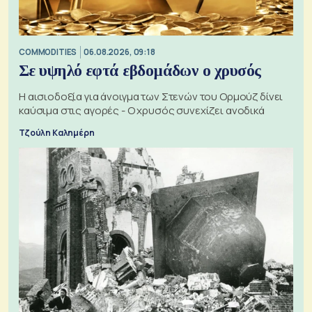
COMMODITIES
06.08.2026, 09:18
Σε υψηλό εφτά εβδομάδων ο χρυσός
Η αισιοδοξία για άνοιγμα των Στενών του Ορμούζ δίνει
καύσιμα στις αγορές - Ο χρυσός συνεχίζει ανοδικά
Τζούλη Καλημέρη