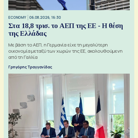
ECONOMY
06.08.2026, 16:30
Στα 18,8 τρισ. το ΑΕΠ της ΕΕ - Η θέση
της Ελλάδας
Με βάση το ΑΕΠ, η Γερμανία είχε τη μεγαλύτερη
οικονομία μεταξύ των χωρών της ΕΕ, ακολουθούμενη
από τη Γαλλία
Γρηγόρης Τραγγανίδας