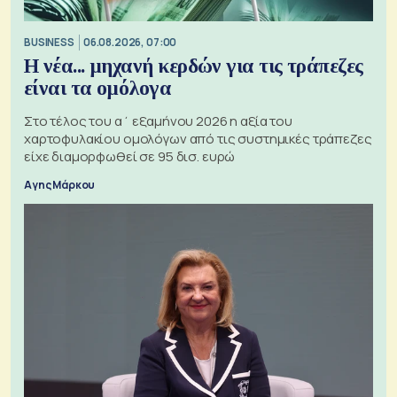
BUSINESS
06.08.2026, 07:00
Η νέα... μηχανή κερδών για τις τράπεζες
είναι τα ομόλογα
Στο τέλος του α΄ εξαμήνου 2026 η αξία του
χαρτοφυλακίου ομολόγων από τις συστημικές τράπεζες
είχε διαμορφωθεί σε 95 δισ. ευρώ
Αγης Μάρκου