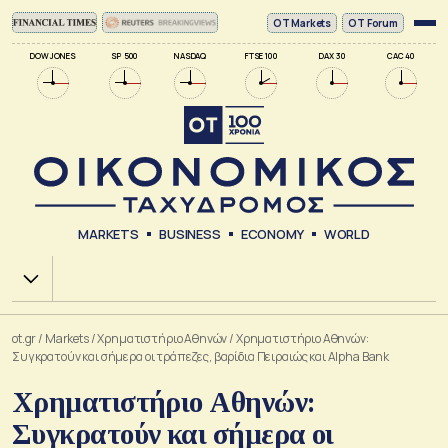
ΟΤ Markets
OT Forum
DOW JONES
SP 500
NASDAQ
FTSE 100
DAX 30
CAC 40
MARKETS
BUSINESS
ECONOMY
WORLD
Χ.Α.
ot.gr
/
Markets
/
Xρηματιστήριο Αθηνών
/
Χρηματιστήριο Αθηνών:
Συγκρατούν και σήμερα οι τράπεζες, βαρίδια Πειραιώς και Alpha Bank
Χρηματιστήριο Αθηνών:
Συγκρατούν και σήμερα οι