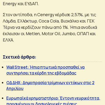
Energy και ΕΥΔΑΠ.
Στον αντίποδα, η Cenergy κέρδισε 2,57%, με τις
Λάμδα, Ελλάκτωρ, Coca Cola, Βιοχάλκο και ΓΕΚ
Τέρνα να κερδίζουν πάνω από 1%. Ήπια ανοδικά
έκλεισαν οι Metlen, Motor Oil, Jumbo, ΟΠΑΠ και
ΕΛΧΑ.
Σχετικά άρθρα:
Wall Street: Ήπια πτωτικά προσπαθεί να
συντηρήσει τα κέρδη της εβδομάδας
ΟΔΔΗΧ: Δημοπρασία τρίμηνων εντόκων στις 2
Απριλίου
Ευρωπαϊκά χρηματιστήρια: Έντονη νευρικότητα,
παραμένουν οι δασμολογικές πιέσεις