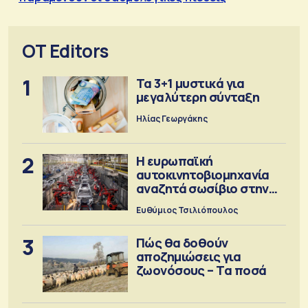
OT Editors
1
Τα 3+1 μυστικά για
μεγαλύτερη σύνταξη
Ηλίας Γεωργάκης
2
Η ευρωπαϊκή
αυτοκινητοβιομηχανία
αναζητά σωσίβιο στην
Κίνα
Ευθύμιος Τσιλιόπουλος
3
Πώς θα δοθούν
αποζημιώσεις για
ζωονόσους – Τα ποσά