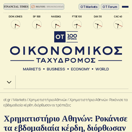
ΟΤ Markets
OT Forum
DOW JONES
SP 500
NASDAQ
FTSE 100
DAX 30
CAC 40
MARKETS
BUSINESS
ECONOMY
WORLD
Χ.Α.
ot.gr
/
Markets
/
Xρηματιστήριο Αθηνών
/
Χρηματιστήριο Αθηνών: Ροκάνισε τα
εβδομαδιαία κέρδη, διόρθωσαν οι τράπεζες
Χρηματιστήριο Αθηνών: Ροκάνισε
τα εβδομαδιαία κέρδη, διόρθωσαν