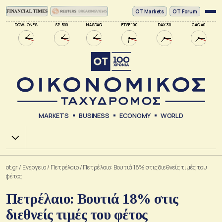
ΟΤ Markets
OT Forum
DOW JONES
SP 500
NASDAQ
FTSE 100
DAX 30
CAC 40
MARKETS
BUSINESS
ECONOMY
WORLD
Χ.Α.
ot.gr
/
Ενέργεια
/
Πετρέλαιο
/
Πετρέλαιο: Βουτιά 18% στις διεθνείς τιμές του
φέτος
Πετρέλαιο: Βουτιά 18% στις
διεθνείς τιμές του φέτος