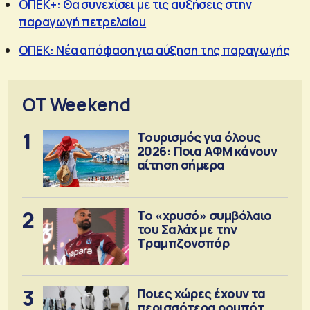
ΟΠΕΚ+: Θα συνεχίσει με τις αυξήσεις στην
παραγωγή πετρελαίου
ΟΠΕΚ: Νέα απόφαση για αύξηση της παραγωγής
OT Weekend
1
Τουρισμός για όλους
2026: Ποια ΑΦΜ κάνουν
αίτηση σήμερα
2
Το «χρυσό» συμβόλαιο
του Σαλάχ με την
Τραμπζονσπόρ
3
Ποιες χώρες έχουν τα
περισσότερα ρομπότ