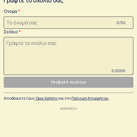
Γράψτε το σχόλιο σας
Όνομα
0 /50
Σχόλιο
0 /2000
Υποβολή σχολίου
Αποδέχεστε τους
Όροι Χρήσης
και την
Πολιτικη Απορρήτου