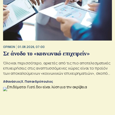
OPINION
01.08.2026, 07:00
Σε άνοδο το «κοινωνικό επιχειρείν»
Όλο και περισσότερο, αρκετές από τις πιο αποτελεσματικές
επιχειρήσεις στις αναπτυσσόμενες χώρες είναι το προϊόν
των αποκαλούμενων «κοινωνικών επιχειρηματιών», σκοπός
των οποίων είναι να αλλάξουν τον κόσμο προς το καλύτερο
Αθανάσιος Χ. Παπανδρόπουλος
σε μια εποχή σοβαρών διαρθρωτικών μετασχηματισμών και
συνακόλουθης αβεβαιότητας