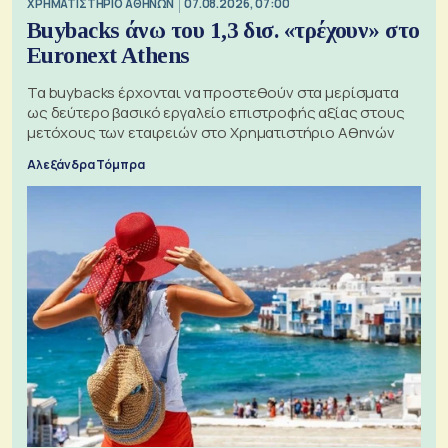
XΡΗΜΑΤΙΣΤΗΡΙΟ ΑΘΗΝΩΝ
07.08.2026, 07:00
Buybacks άνω του 1,3 δισ. «τρέχουν» στο
Euronext Athens
Τα buybacks έρχονται να προστεθούν στα μερίσματα
ως δεύτερο βασικό εργαλείο επιστροφής αξίας στους
μετόχους των εταιρειών στο Χρηματιστήριο Αθηνών
Αλεξάνδρα Τόμπρα