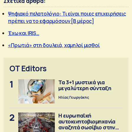
Σχετικά άρθρα:
Ψηφιακό πελατολόγιο: Τι είναι ποιες επιχειρήσεις
πρέπει να το εφαρμόσουν [Β μέρος]
Έχω και IRIS…
«Πρωτιά» στη δουλειά, χαμηλοί μισθοί
OT Editors
1
Τα 3+1 μυστικά για
μεγαλύτερη σύνταξη
Ηλίας Γεωργάκης
2
Η ευρωπαϊκή
αυτοκινητοβιομηχανία
αναζητά σωσίβιο στην