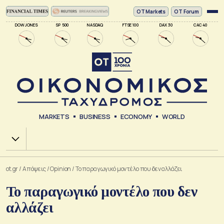
ΟΤ Markets
OT Forum
DOW JONES
SP 500
NASDAQ
FTSE 100
DAX 30
CAC 40
MARKETS
BUSINESS
ECONOMY
WORLD
Χ.Α.
ot.gr
/
Απόψεις
/
Opinion
/
Το παραγωγικό μοντέλο που δεν αλλάζει
Το παραγωγικό μοντέλο που δεν
αλλάζει