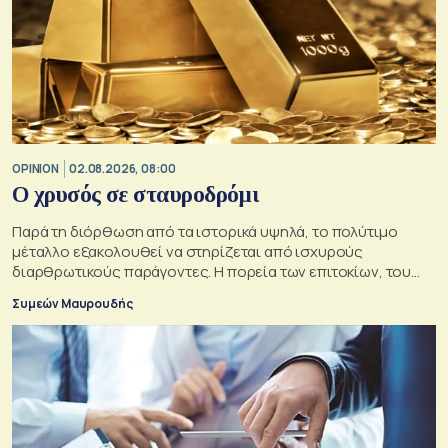
OPINION
02.08.2026, 08:00
O χρυσός σε σταυροδρόμι
Παρά τη διόρθωση από τα ιστορικά υψηλά, το πολύτιμο
μέταλλο εξακολουθεί να στηρίζεται από ισχυρούς
διαρθρωτικούς παράγοντες. Η πορεία των επιτοκίων, του
δολαρίου και της γεωπολιτικής αβεβαιότητας θα
Συμεών Μαυρουδής
καθορίσουν αν οι προϋποθέσεις για περαιτέρω άνοδο της
τιμής του παραμένουν ισχυρές