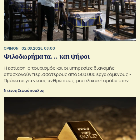
OPINION
02.08.2026, 08:00
Φιλοδωρήματα… και ψήφοι
Η εστίαση, ο τουρισμός και οι υπηρεσίες διανομής
απασχολούν περισσότερους από 500.000 εργαζόμενους -
Πρόκειται για νέους ανθρώπους, μια ηλικιακή ομάδα στην
οποία κάθε κυβέρνηση θα ήθελε να αυξήσει την επιρροή της
Ντίνος Σιωμόπουλος