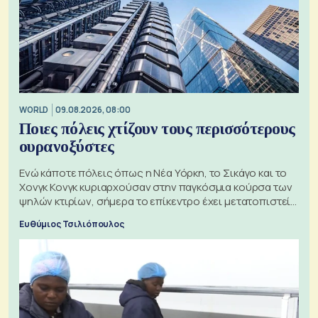
WORLD
09.08.2026, 08:00
Ποιες πόλεις χτίζουν τους περισσότερους
ουρανοξύστες
Ενώ κάποτε πόλεις όπως η Νέα Υόρκη, το Σικάγο και το
Χονγκ Κονγκ κυριαρχούσαν στην παγκόσμια κούρσα των
ψηλών κτιρίων, σήμερα το επίκεντρο έχει μετατοπιστεί
προς την Ασία
Ευθύμιος Τσιλιόπουλος