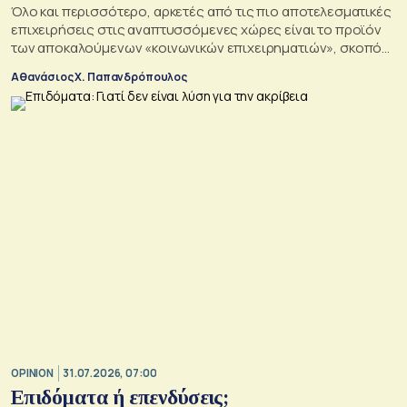
Όλο και περισσότερο, αρκετές από τις πιο αποτελεσματικές
επιχειρήσεις στις αναπτυσσόμενες χώρες είναι το προϊόν
των αποκαλούμενων «κοινωνικών επιχειρηματιών», σκοπός
των οποίων είναι να αλλάξουν τον κόσμο προς το καλύτερο
Αθανάσιος Χ. Παπανδρόπουλος
σε μια εποχή σοβαρών διαρθρωτικών μετασχηματισμών και
συνακόλουθης αβεβαιότητας
OPINION
31.07.2026, 07:00
Επιδόματα ή επενδύσεις;