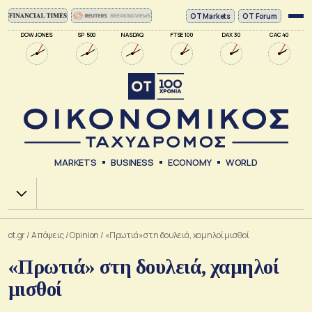
ΟΤ Markets
OT Forum
DOW JONES
SP 500
NASDAQ
FTSE 100
DAX 30
CAC 40
MARKETS
BUSINESS
ECONOMY
WORLD
Χ.Α.
ot.gr
/
Απόψεις
/
Opinion
/
«Πρωτιά» στη δουλειά, χαμηλοί μισθοί
«Πρωτιά» στη δουλειά, χαμηλοί
μισθοί