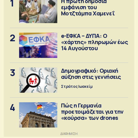
1
Η πρώτη δημόσια
εμφάνιση του
Μοτζτάμπα Χαμενεΐ
2
e-ΕΦΚΑ – ΔΥΠΑ: Ο
«χάρτης» πληρωμών έως
14 Αυγούστου
3
Δημογραφικό: Οριακή
αύξηση στις γεννήσεις
Στράτος Ιωακείμ
4
Πώς η Γερμανία
προετοιμάζεται για την
«κούρσα» των drones