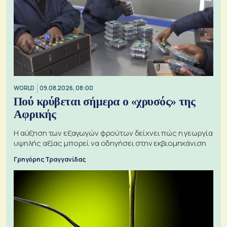
WORLD
09.08.2026, 08:00
Πού κρύβεται σήμερα ο «χρυσός» της
Αφρικής
Η αύξηση των εξαγωγών φρούτων δείχνει πώς η γεωργία
υψηλής αξίας μπορεί να οδηγήσει στην εκβιομηχάνιση
Γρηγόρης Τραγγανίδας