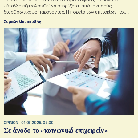
μέταλλο εξακολουθεί να στηρίζεται από ισχυρούς
διαρθρωτικούς παράγοντες. Η πορεία των επιτοκίων, του
δολαρίου και της γεωπολιτικής αβεβαιότητας θα
Συμεών Μαυρουδής
καθορίσουν αν οι προϋποθέσεις για περαιτέρω άνοδο της
τιμής του παραμένουν ισχυρές
OPINION
01.08.2026, 07:00
Σε άνοδο το «κοινωνικό επιχειρείν»