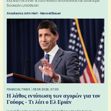
εξέλιξη σε έναν τέτοιο κλάδο αποδεικνύεται ιδιαίτερα
δύσκολη υπόθεση
Anastasios John Hart - Maxwell Bauer
FINANCIAL TIMES
08.08.2026, 07:00
Η λάθος εντύπωση των αγορών για τον
Γούορς - Τι λέει ο Ελ Εριάν