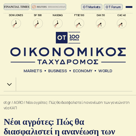
ΟΤ Markets
OT Forum
DOW JONES
SP 500
NASDAQ
FTSE 100
DAX 30
CAC 40
MARKETS
BUSINESS
ECONOMY
WORLD
Χ.Α.
ot.gr
/
AGRO
/
Νέοι αγρότες: Πώς θα διασφαλιστεί η ανανέωση των γενεών στη
νέα ΚΑΠ
Νέοι αγρότες: Πώς θα
διασφαλιστεί η ανανέωση των