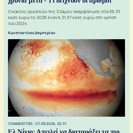
χρόνια μετά - Τι δείχνουν οι αριθμοί
Ο κύκλος εργασιών της Στάμου σκαρφάλωσε στα 36,33
εκατ. ευρώ το 2025 έναντι 31,97 εκατ. ευρώ στη χρήση
του 2024
Κωνσταντίνος Δημητρίου
COMMODITIES
07.08.2026, 22:31
Ελ Νίνιο: Απειλεί να διαταράξει τα πιο