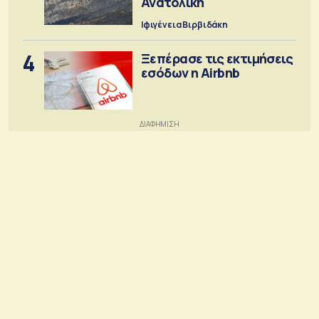
Ανατολική
Ιφιγένεια Βιρβιδάκη
4
Ξεπέρασε τις εκτιμήσεις
εσόδων η Airbnb