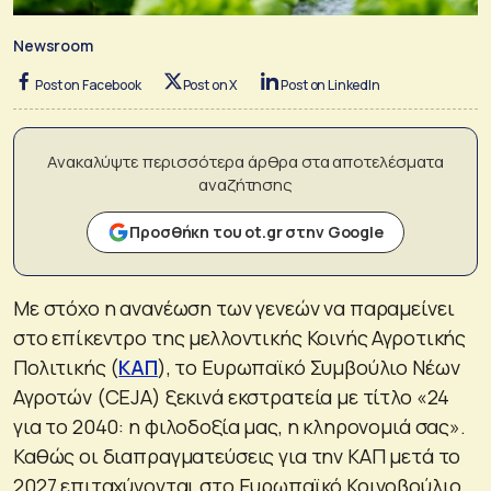
Newsroom
Post on Facebook
Post on X
Post on LinkedIn
Ανακαλύψτε περισσότερα άρθρα στα αποτελέσματα
αναζήτησης
Προσθήκη του ot.gr στην Google
Με στόχο η ανανέωση των γενεών να παραμείνει
στο επίκεντρο της μελλοντικής Κοινής Αγροτικής
Πολιτικής (
ΚΑΠ
), το Ευρωπαϊκό Συμβούλιο Νέων
Αγροτών (CEJA) ξεκινά εκστρατεία με τίτλο «24
για το 2040: η φιλοδοξία μας, η κληρονομιά σας».
Καθώς οι διαπραγματεύσεις για την ΚΑΠ μετά το
2027 επιταχύνονται στο Ευρωπαϊκό Κοινοβούλιο