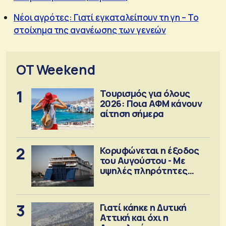
Νέοι αγρότες: Γιατί εγκαταλείπουν τη γη – Το
στοίχημα της ανανέωσης των γενεών
OT Weekend
1
Τουρισμός για όλους
2026: Ποια ΑΦΜ κάνουν
αίτηση σήμερα
2
Κορυφώνεται η έξοδος
του Αυγούστου - Με
υψηλές πληρότητες
αναχωρούν τα πλοία
3
Γιατί κάηκε η Δυτική
Αττική και όχι η