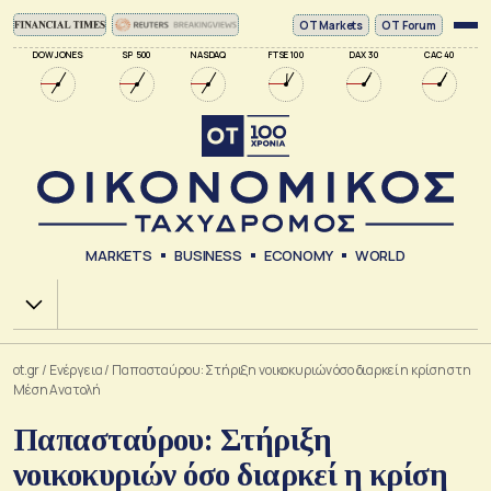
ΟΤ Markets
OT Forum
DOW JONES
SP 500
NASDAQ
FTSE 100
DAX 30
CAC 40
MARKETS
BUSINESS
ECONOMY
WORLD
Χ.Α.
ot.gr
/
Ενέργεια
/
Παπασταύρου: Στήριξη νοικοκυριών όσο διαρκεί η κρίση στη
Μέση Ανατολή
Παπασταύρου: Στήριξη
νοικοκυριών όσο διαρκεί η κρίση