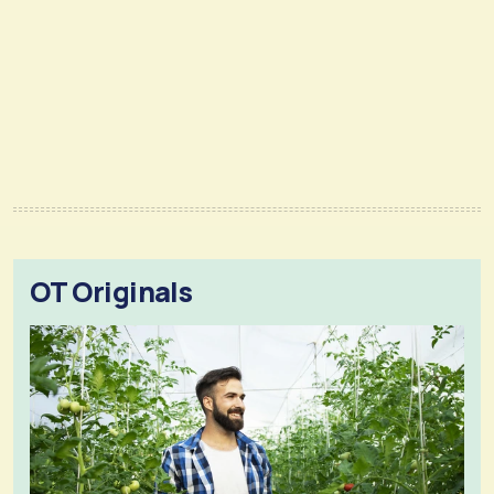
OT Originals