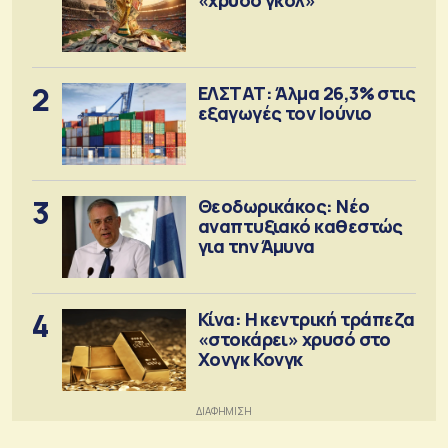
2
ΕΛΣΤΑΤ: Άλμα 26,3% στις
εξαγωγές τον Ιούνιο
3
Θεοδωρικάκος: Νέο
αναπτυξιακό καθεστώς
για την Άμυνα
4
Κίνα: Η κεντρική τράπεζα
«στοκάρει» χρυσό στο
Χονγκ Κονγκ