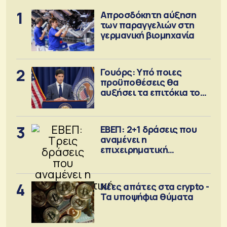
1
Απροσδόκητη αύξηση
των παραγγελιών στη
γερμανική βιομηχανία
2
Γουόρς: Υπό ποιες
προϋποθέσεις θα
αυξήσει τα επιτόκια τον
Σεπτέμβριο
3
ΕΒΕΠ: 2+1 δράσεις που
αναμένει η
επιχειρηματική
κοινότητα
4
Νέες απάτες στα crypto -
Τα υποψήφια θύματα