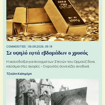
COMMODITIES
06.08.2026, 09:18
Σε υψηλό εφτά εβδομάδων ο χρυσός
Η αισιοδοξία για άνοιγμα των Στενών του Ορμούζ δίνει
καύσιμα στις αγορές - Ο χρυσός συνεχίζει ανοδικά
Τζούλη Καλημέρη