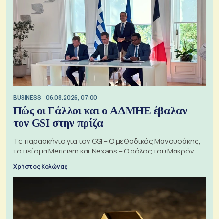
BUSINESS
06.08.2026, 07:00
Πώς οι Γάλλοι και ο ΑΔΜΗΕ έβαλαν
τον GSI στην πρίζα
Το παρασκήνιο για τον GSI – Ο μεθοδικός Μανουσάκης,
το πείσμα Meridiam και Nexans – Ο ρόλος του Μακρόν
Χρήστος Κολώνας