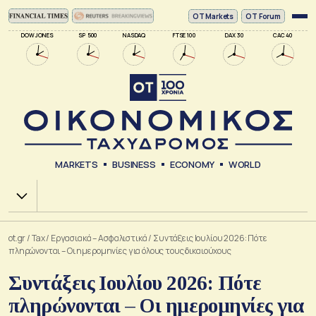
ΟΤ Markets
OT Forum
DOW JONES
SP 500
NASDAQ
FTSE 100
DAX 30
CAC 40
MARKETS
BUSINESS
ECONOMY
WORLD
Χ.Α.
ot.gr
/
Tax
/
Εργασιακά – Ασφαλιστικά
/
Συντάξεις Ιουλίου 2026: Πότε
πληρώνονται – Οι ημερομηνίες για όλους τους δικαιούχους
Συντάξεις Ιουλίου 2026: Πότε
πληρώνονται – Οι ημερομηνίες για