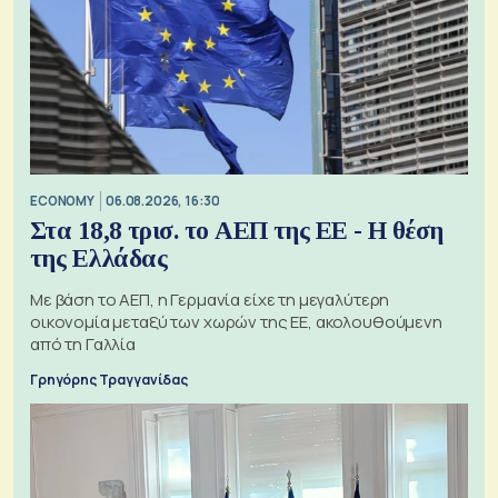
ECONOMY
06.08.2026, 16:30
Στα 18,8 τρισ. το ΑΕΠ της ΕΕ - Η θέση
της Ελλάδας
Με βάση το ΑΕΠ, η Γερμανία είχε τη μεγαλύτερη
οικονομία μεταξύ των χωρών της ΕΕ, ακολουθούμενη
από τη Γαλλία
Γρηγόρης Τραγγανίδας