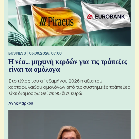
BUSINESS
06.08.2026, 07:00
Η νέα... μηχανή κερδών για τις τράπεζες
είναι τα ομόλογα
Στο τέλος του α΄ εξαμήνου 2026 η αξία του
χαρτοφυλακίου ομολόγων από τις συστημικές τράπεζες
είχε διαμορφωθεί σε 95 δισ. ευρώ
Αγης Μάρκου