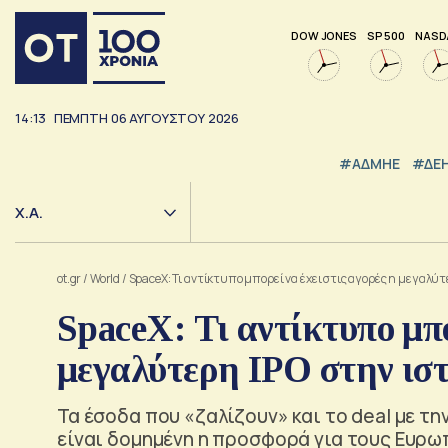
DOW JONES
SP 500
NASD
14:13
ΠΕΜΠΤΗ
06
ΑΥΓΟΥΣΤΟΥ
2026
#ΑΔΜΗΕ
#ΔΕ
Χ.Α.
ot.gr
/
World
/
SpaceX: Τι αντίκτυπο μπορεί να έχει στις αγορές η μεγαλύτ
SpaceX: Τι αντίκτυπο μπο
μεγαλύτερη IPO στην ισ
Τα έσοδα που «ζαλίζουν» και το deal με τη
είναι δομημένη η προσφορά για τους Ευρω