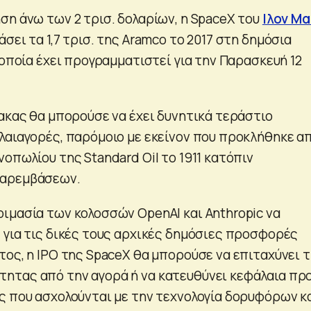
ση άνω των 2 τρισ. δολαρίων, η SpaceX του
Iλον Μ
σει τα 1,7 τρισ. της Aramco το 2017 στη δημόσια
 οποία έχει προγραμματιστεί για την Παρασκευή 12
μακας θα μπορούσε να έχει δυνητικά τεράστιο
λαιαγορές, παρόμοιο με εκείνον που προκλήθηκε α
οπωλίου της Standard Oil το 1911 κατόπιν
παρεμβάσεων.
ιμασία των κολοσσών OpenAI και Anthropic να
 για τις δικές τους αρχικές δημόσιες προσφορές
τος, η IPO της SpaceX θα μπορούσε να επιταχύνει 
ητας από την αγορά ή να κατευθύνει κεφάλαια πρ
ς που ασχολούνται με την τεχνολογία δορυφόρων κ