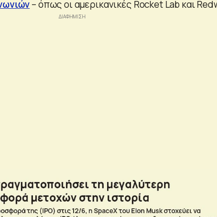
νωνιών
– όπως οι αμερικανικές Rocket Lab και Redw