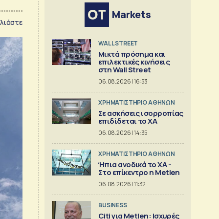
Markets
λιάστε
WALL STREET
Μικτά πρόσημα και
επιλεκτικές κινήσεις
στη Wall Street
06.08.2026 | 16:53
XΡΗΜΑΤΙΣΤΗΡΙΟ ΑΘΗΝΩΝ
Σε ασκήσεις ισορροπίας
επιδίδεται το ΧΑ
06.08.2026 | 14:35
XΡΗΜΑΤΙΣΤΗΡΙΟ ΑΘΗΝΩΝ
Ήπια ανοδικά το ΧΑ -
Στο επίκεντρο η Metlen
06.08.2026 | 11:32
BUSINESS
Citi για Metlen: Ισχυρές