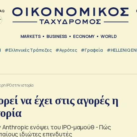
AQ
MARKETS
BUSINESS
ECONOMY
WORLD
Η
#ελληνικές Τράπεζες
#Αγρότες
#Γραφεία
#HELLENiQ E
ερη IPO στην ιστορία
ρεί να έχει στις αγορές η
τορία
ν Anthropic ενόψει του IPO-μαμούθ - Πώς
παίους ιδιώτες επενδυτές