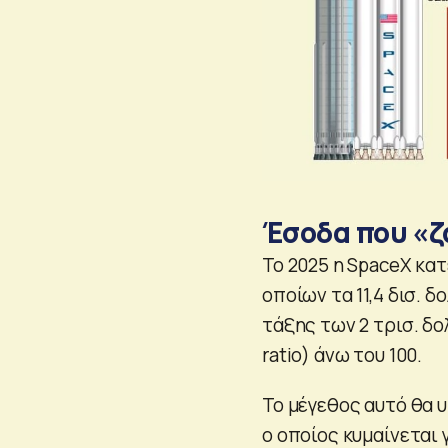
Έσοδα που «ζα
To 2025 η SpaceX κατ
οποίων τα 11,4 δισ. 
τάξης των 2 τρισ. δο
ratio) άνω του 100.
Το μέγεθος αυτό θα υ
ο οποίος κυμαίνεται 