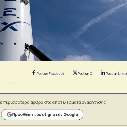
Post on Facebook
Post on X
Post on Linke
ε περισσότερα άρθρα στα αποτελέσματα αναζήτησης
Προσθήκη του ot.gr στην Google