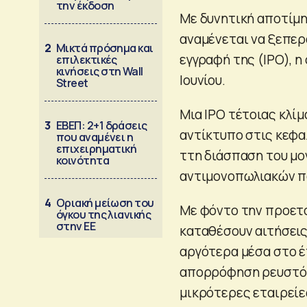
την έκδοση
Με δυνητική αποτίμη
αναμένεται να ξεπερά
2
Μικτά πρόσημα και
εγγραφή της (IPO), η
επιλεκτικές
κινήσεις στη Wall
Ιουνίου.
Street
Μια IPO τέτοιας κλί
3
ΕΒΕΠ: 2+1 δράσεις
αντίκτυπο στις κεφα
που αναμένει η
επιχειρηματική
ττη διάσπαση του μον
κοινότητα
αντιμονοπωλιακών 
4
Οριακή μείωση του
Με φόντο την προετο
όγκου της λιανικής
στην ΕΕ
καταθέσουν αιτήσεις
αργότερα μέσα στο έ
απορρόφηση ρευστότ
μικρότερες εταιρείε