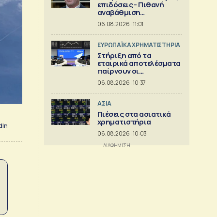
επιδόσεις - Πιθανή
αναβάθμιση
προβλέψεων
06.08.2026 | 11:01
ΕΥΡΩΠΑΪΚΑ ΧΡΗΜΑΤΙΣΤΗΡΙΑ
Στήριξη από τα
εταιρικά αποτελέσματα
παίρνουν οι
ευρωαγορές
06.08.2026 | 10:37
ΑΣΙΑ
Πιέσεις στα ασιατικά
χρηματιστήρια
dIn
06.08.2026 | 10:03