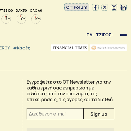
OT Forum
FTSE 100
DAX 30
CAC 40
Γ.Δ:
ΤΖΙΡΟΣ:
NERGY
#καφές
Εγγραφείτε στο OT Newsletter για την
καθημερινή σας ενημέρωση με
ειδήσεις από την οικονομία, τις
επιχειρήσεις, τις αγορές και τα διεθνή.