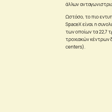
άλλων ανταγωνιστρι
Ωστόσο, το πιο εντυ
SpaceX είναι η συνολ
των οποίων τα 22,7 τρ
τροχιακών κέντρων δ
centers).