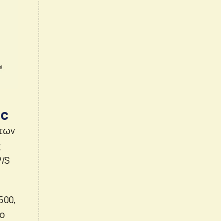
ic
 των
ς
P/S
500,
νο