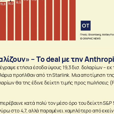
λίζουν» – Το deal με την Anthrop
έγραψε ετήσια έσοδα ύψους 19,3 δισ. δολαρίων – εκ
δολάρια προήλθαν από τη Starlink. Mια αποτίμηση τη
λαρίων θα της έδινε δείκτη τιμής προς πωλήσεις (
περέβαινε κατά πολύ τον μέσο όρο του δείκτη S&P 
γύρω στο 4,7, αλλά παραμένει χαμηλότερο από εκεί