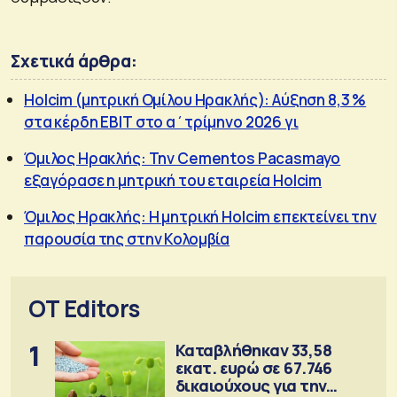
Σχετικά άρθρα:
Holcim (μητρική Ομίλου Ηρακλής): Αύξηση 8,3 %
στα κέρδη EBΙΤ στο α΄τρίμηνο 2026 γι
Όμιλος Ηρακλής: Την Cementos Pacasmayo
εξαγόρασε η μητρική του εταιρεία Holcim
Όμιλος Ηρακλής: Η μητρική Holcim επεκτείνει την
παρουσία της στην Κολομβία
OT Editors
1
Καταβλήθηκαν 33,58
εκατ. ευρώ σε 67.746
δικαιούχους για την