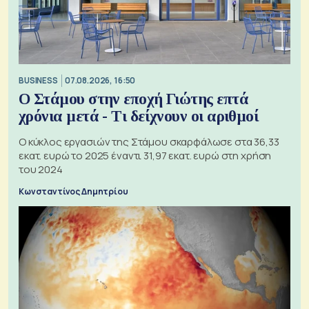
BUSINESS
07.08.2026, 16:50
Ο Στάμου στην εποχή Γιώτης επτά
χρόνια μετά - Τι δείχνουν οι αριθμοί
Ο κύκλος εργασιών της Στάμου σκαρφάλωσε στα 36,33
εκατ. ευρώ το 2025 έναντι 31,97 εκατ. ευρώ στη χρήση
του 2024
Κωνσταντίνος Δημητρίου