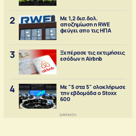
αγορά λιπασμάτων
2
Με 1,2 δισ.δολ.
αποζημίωση η RWE
φεύγει απο τις ΗΠΑ
3
Ξεπέρασε τις εκτιμήσεις
εσόδων η Airbnb
4
Με "5 στα 5" ολοκλήρωσε
την εβδομάδα ο Stoxx
600