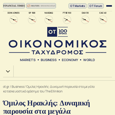
ΟΤ Markets
OT Forum
DOW JONES
SP 500
NASDAQ
FTSE 100
DAX 30
CAC 40
MARKETS
BUSINESS
ECONOMY
WORLD
Χ.Α.
ot.gr
/
Business
/
Όμιλος Ηρακλής: Δυναμική παρουσία στα μεγάλα
κατασκευαστικά ορόσημα του The Ellinikon
Όμιλος Ηρακλής: Δυναμική
παρουσία στα μεγάλα