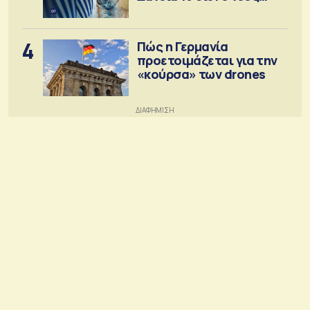
στόχος
4
Πώς η Γερμανία
προετοιμάζεται για την
«κούρσα» των drones