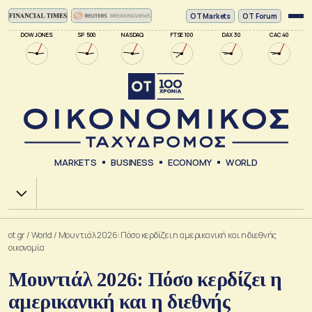
ΟΤ Markets
OT Forum
DOW JONES
SP 500
NASDAQ
FTSE 100
DAX 30
CAC 40
MARKETS
BUSINESS
ECONOMY
WORLD
Χ.Α.
ot.gr
/
World
/
Μουντιάλ 2026: Πόσο κερδίζει η αμερικανική και η διεθνής
οικονομία
Μουντιάλ 2026: Πόσο κερδίζει η
αμερικανική και η διεθνής