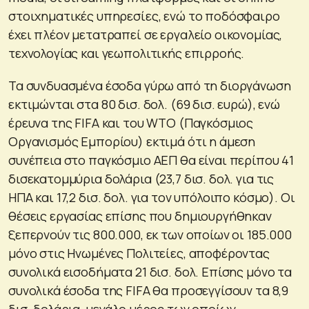
στοιχηματικές υπηρεσίες, ενώ το ποδόσφαιρο
έχει πλέον μετατραπεί σε εργαλείο οικονομίας,
τεχνολογίας και γεωπολιτικής επιρροής.
Τα συνδυασμένα έσοδα γύρω από τη διοργάνωση
εκτιμώνται στα 80 δισ. δολ. (69 δισ. ευρώ), ενώ
έρευνα της FIFA και του WTO (Παγκόσμιος
Οργανισμός Εμπορίου) εκτιμά ότι η άμεση
συνέπεια στο παγκόσμιο ΑΕΠ θα είναι περίπου 41
δισεκατομμύρια δολάρια (23,7 δισ. δολ. για τις
ΗΠΑ και 17,2 δισ. δολ. για τον υπόλοιπο κόσμο). Οι
θέσεις εργασίας επίσης που δημιουργήθηκαν
ξεπερνούν τις 800.000, εκ των οποίων οι 185.000
μόνο στις Ηνωμένες Πολιτείες, αποφέροντας
συνολικά εισοδήματα 21 δισ. δολ. Επίσης μόνο τα
συνολικά έσοδα της FIFA θα προσεγγίσουν τα 8,9
δισ. δολάρια, μεγάλο μέρος των οποίων