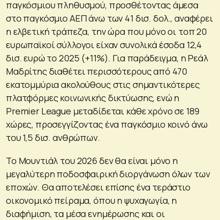
παγκόσμιου πληθυσμού, προσθέτοντας άμεσα
στο παγκόσμιο ΑΕΠ άνω των 41 δισ. δολ., αναφέρει
η ελβετική τράπεζα, την ώρα που μόνο οι τοπ 20
ευρωπαϊκοί σύλλογοι είχαν συνολικά έσοδα 12,4
δισ. ευρώ το 2025 (+11%). Για παράδειγμα, η Ρεάλ
Μαδρίτης διαθέτει περισσότερους από 470
εκατομμύρια ακολούθους στις σημαντικότερες
πλατφόρμες κοινωνικής δικτύωσης, ενώ η
Premier League μεταδίδεται κάθε χρόνο σε 189
χώρες, προσεγγίζοντας ένα παγκόσμιο κοινό άνω
του 1,5 δισ. ανθρώπων.
Το Μουντιάλ του 2026 δεν θα είναι μόνο η
μεγαλύτερη ποδοσφαιρική διοργάνωση όλων των
εποχών. Θα αποτελέσει επίσης ένα τεράστιο
οικονομικό πείραμα, όπου η ψυχαγωγία, η
διαφήμιση, τα μέσα ενημέρωσης και οι