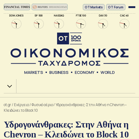
ΟΤ Markets
OT Forum
DOW JONES
SP 500
NASDAQ
FTSE 100
DAX 30
CAC 40
MARKETS
BUSINESS
ECONOMY
WORLD
Χ.Α.
ot.gr
/
Ενέργεια
/
Φυσικό αέριο
/
Υδρογονάνθρακες: Στην Αθήνα η Chevron –
Κλειδώνει το Block 10
Υδρογονάνθρακες: Στην Αθήνα η
Chevron – Κλειδώνει το Block 10