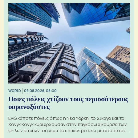
WORLD
09.08.2026, 08:00
Ποιες πόλεις χτίζουν τους περισσότερους
ουρανοξύστες
Ενώ κάποτε πόλεις όπως η Νέα Υόρκη, το Σικάγο και το
Χονγκ Κονγκ κυριαρχούσαν στην παγκόσμια κούρσα των
ψηλών κτιρίων, σήμερα το επίκεντρο έχει μετατοπιστεί
προς την Ασία