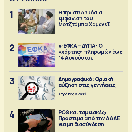
1
Η πρώτη δημόσια
εμφάνιση του
Μοτζτάμπα Χαμενεΐ
2
e-ΕΦΚΑ – ΔΥΠΑ: Ο
«χάρτης» πληρωμών έως
14 Αυγούστου
3
Δημογραφικό: Οριακή
αύξηση στις γεννήσεις
Στράτος Ιωακείμ
4
POS και ταμειακές:
Πρόστιμα από την ΑΑΔΕ
για μη διασύνδεση