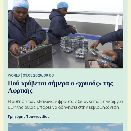
WORLD
09.08.2026, 08:00
Πού κρύβεται σήμερα ο «χρυσός» της
Αφρικής
Η αύξηση των εξαγωγών φρούτων δείχνει πώς η γεωργία
υψηλής αξίας μπορεί να οδηγήσει στην εκβιομηχάνιση
Γρηγόρης Τραγγανίδας