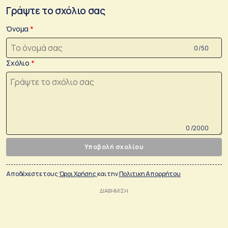
Γράψτε το σχόλιο σας
Όνομα
0 /50
Σχόλιο
0 /2000
Υποβολή σχολίου
Αποδέχεστε τους
Όροι Χρήσης
και την
Πολιτικη Απορρήτου