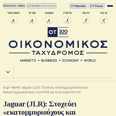
ΟΤ Markets
OT Forum
DOW JONES
SP 500
NASDAQ
FTSE 100
DAX 30
CAC 40
MARKETS
BUSINESS
ECONOMY
WORLD
Χ.Α.
ot.gr
/
World
/
Jaguar (JLR): Στοχεύει «εκατομμυριούχους και
δισεκατομμυριούχους» των ΗΠΑ για τα αυτοκίνητά της
Jaguar (JLR): Στοχεύει
«εκατομμυριούχους και