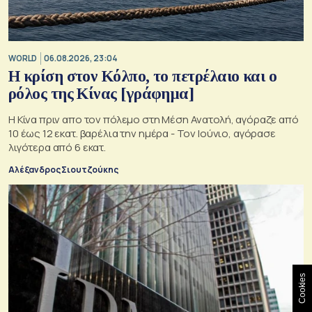
WORLD
06.08.2026, 23:04
Η κρίση στoν Κόλπο, το πετρέλαιο και ο
ρόλος της Κίνας [γράφημα]
Η Κίνα πριν απο τον πόλεμο στη Μέση Ανατολή, αγόραζε από
10 έως 12 εκατ. βαρέλια την ημέρα - Τον Ιούνιο, αγόρασε
λιγότερα από 6 εκατ.
Αλέξανδρος Σιουτζούκης
Cookies