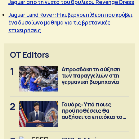
Jaguar από τη νύχτα του θρυλικού Revenge Dress
Jaguar Land Rover: Η κυβερνοεπίθεση που κρύβει
ένα δυσοίωνο μάθημα για τις βρετανικές
επιχειρήσεις
OT Editors
1
Απροσδόκητη αύξηση
των παραγγελιών στη
γερμανική βιομηχανία
2
Γουόρς: Υπό ποιες
προϋποθέσεις θα
αυξήσει τα επιτόκια τον
Σεπτέμβριο