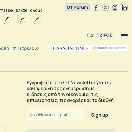
OT Forum
FTSE 100
DAX 30
CAC 40
Γ.Δ:
ΤΖΙΡΟΣ:
ρώπη
#Πετρέλαιο
Εγγραφείτε στο OT Newsletter για την
καθημερινή σας ενημέρωση με
ειδήσεις από την οικονομία, τις
επιχειρήσεις, τις αγορές και τα διεθνή.