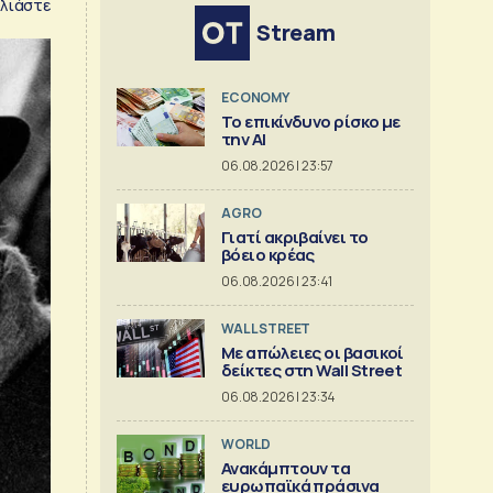
λιάστε
Stream
ECONOMY
Το επικίνδυνο ρίσκο με
την ΑΙ
06.08.2026 | 23:57
AGRO
Γιατί ακριβαίνει το
βόειο κρέας
06.08.2026 | 23:41
WALL STREET
Με απώλειες οι βασικοί
δείκτες στη Wall Street
06.08.2026 | 23:34
WORLD
Ανακάμπτουν τα
ευρωπαϊκά πράσινα