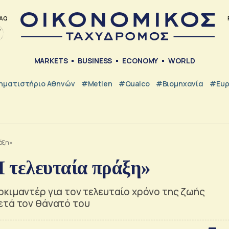
AQ
MARKETS
BUSINESS
ECONOMY
WORLD
ηματιστήριο Αθηνών
#metlen
#Qualco
#Βιομηχανία
#Ευ
άξη»
 τελευταία πράξη»
οκιμαντέρ για τον τελευταίο χρόνο της ζωής
ετά τον θάνατό του