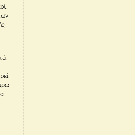
οί,
εων
ής
τά,
ιρεί
γύρω
δα