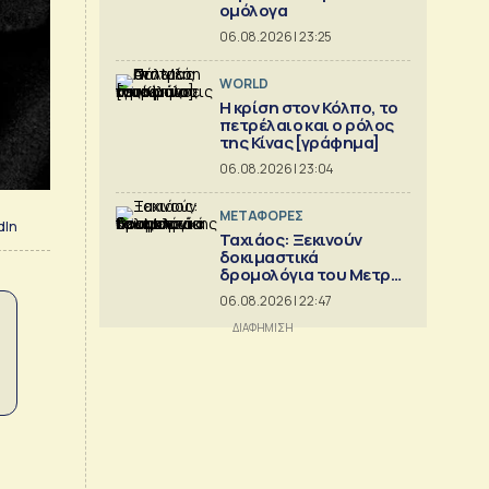
ομόλογα
06.08.2026 | 23:25
WORLD
Η κρίση στoν Κόλπο, το
πετρέλαιο και ο ρόλος
της Κίνας [γράφημα]
06.08.2026 | 23:04
ΜΕΤΑΦΟΡΕΣ
dIn
Ταχιάος: Ξεκινούν
δοκιμαστικά
δρομολόγια του Μετρό
Θεσσαλονίκης προς
06.08.2026 | 22:47
Καλαμαριά