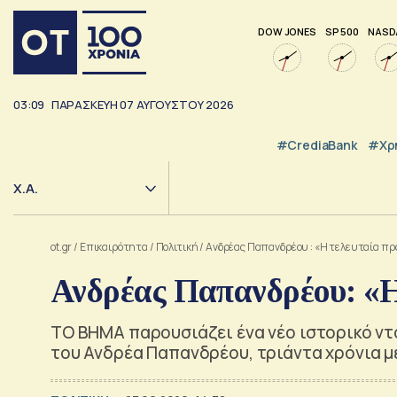
DOW JONES
SP 500
NASD
03:09
ΠΑΡΑΣΚΕΥΗ
07
ΑΥΓΟΥΣΤΟΥ
2026
#CrediaBank
#Χρ
Χ.Α.
ot.gr
/
Επικαιρότητα
/
Πολιτική
/
Ανδρέας Παπανδρέου : «Η τελευταία πρ
Ανδρέας Παπανδρέου: «Η
ΤΟ ΒΗΜΑ παρουσιάζει ένα νέο ιστορικό ντ
του Ανδρέα Παπανδρέου, τριάντα χρόνια μ