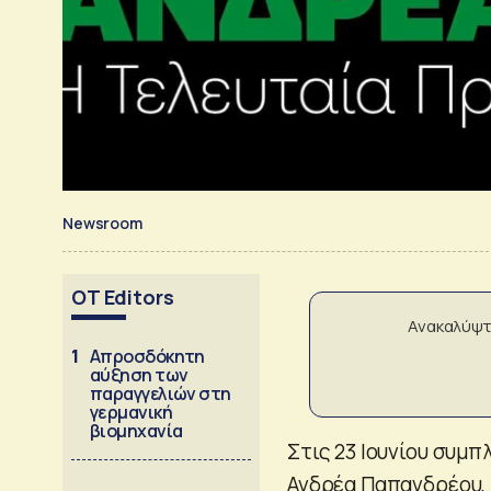
Newsroom
OT Editors
Ανακαλύψτ
1
Απροσδόκητη
αύξηση των
παραγγελιών στη
γερμανική
βιομηχανία
Στις 23 Ιουνίου συμ
Ανδρέα Παπανδρέου, 