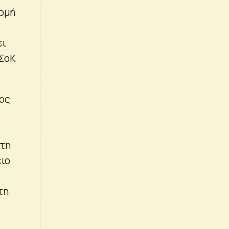
ορμή
ει
αΣοΚ
τος
 τη
ειο
τη