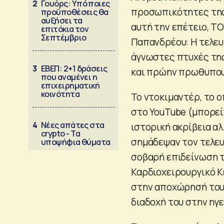
2
Γουόρς: Υπό ποιες
προσωπικότητες της 
προϋποθέσεις θα
αυξήσει τα
αυτή την επέτειο, Τ
επιτόκια τον
Σεπτέμβριο
Παπανδρέου: Η τελε
άγνωστες πτυχές της
3
ΕΒΕΠ: 2+1 δράσεις
και πρώην πρωθυπου
που αναμένει η
επιχειρηματική
κοινότητα
Το ντοκιμαντέρ, το 
στο YouTube (μπορε
4
Νέες απάτες στα
ιστορική ακρίβεια α
crypto - Τα
σημάδεψαν τον τελευ
υποψήφια θύματα
σοβαρή επιδείνωση τ
Καρδιοχειρουργικό Κέ
στην αποχώρησή του 
διαδοχή του στην ηγ