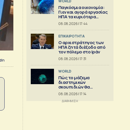
WORLD
Παγκόσμια οικονομία:
Γιεν και αγορά εργασίας
ΗΠΑ τα κυριότερα
γεγονότα
08.08.2026 | 17:44
ΕΠΙΚΑΙΡΟΤΗΤΑ
Ο αρχιστράτηγος των
ΗΠΑ ζητά διέξοδο από
τον πόλεμο στο Ιράν
08.08.2026 | 17:31
dIn
WORLD
Πώς το μάζεμα
διαστημικών
σκουπιδιών θα
μπορούσε να εξελιχθεί
08.08.2026 | 17:14
σε μια μεγάλη
επιχείρηση