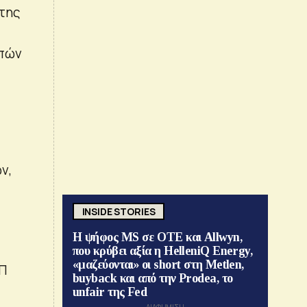
 της
μπών
ν,
INSIDE STORIES
Η ψήφος MS σε ΟΤΕ και Allwyn,
που κρύβει αξία η HelleniQ Energy,
«μαζεύονται» οι short στη Metlen,
ΕΠ
buyback και από την Prodea, το
unfair της Fed