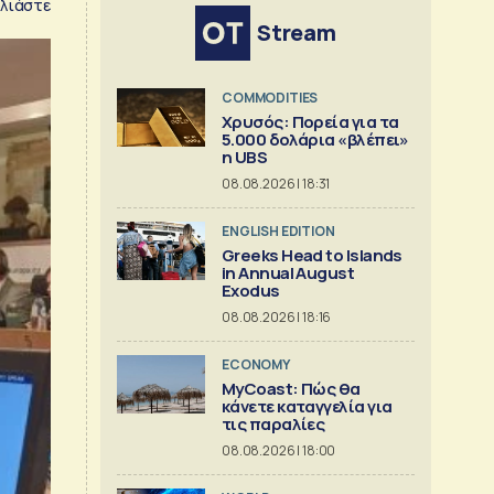
λιάστε
Stream
COMMODITIES
Χρυσός: Πορεία για τα
5.000 δολάρια «βλέπει»
η UBS
08.08.2026 | 18:31
ENGLISH EDITION
Greeks Head to Islands
in Annual August
Exodus
08.08.2026 | 18:16
ECONOMY
MyCoast: Πώς θα
κάνετε καταγγελία για
τις παραλίες
08.08.2026 | 18:00