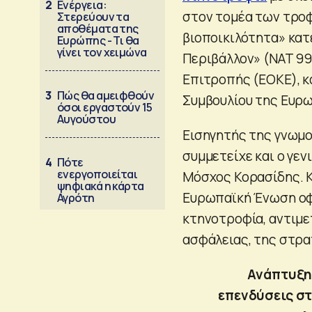
2
Ενέργεια:
στον τομέα των τροφ
Στερεύουν τα
αποθέματα της
βιοποικιλότητα» κατ
Ευρώπης - Τι θα
γίνει τον χειμώνα
Περιβάλλον» (NAT 99
Επιτροπής (ΕΟΚΕ), κ
3
Πώς θα αμειφθούν
Συμβουλίου της Ευρ
όσοι εργαστούν 15
Αυγούστου
Εισηγητής της γνωμο
συμμετείχε και ο γεν
4
Πότε
ενεργοποιείται
Μόσχος Κορασίδης. Κ
ψηφιακά η κάρτα
Ευρωπαϊκή Ένωση οφε
Αγρότη
κτηνοτροφία, αντιμε
ασφάλειας, της στρα
Ανάπτυξη
επενδύσεις στ