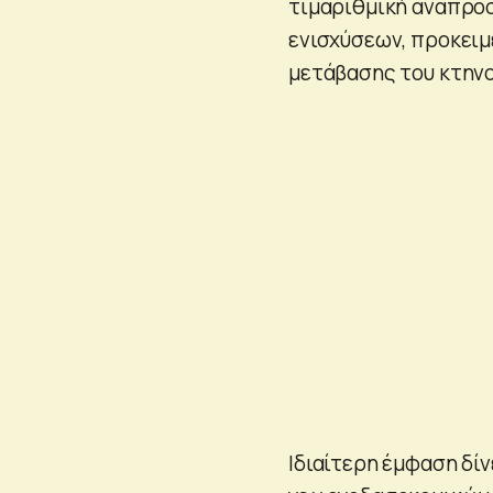
τιμαριθμική αναπρο
ενισχύσεων, προκειμ
μετάβασης του κτην
Ιδιαίτερη έμφαση δί