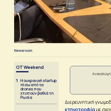
Newsroom
OT Weekend
Ανακαλύψτ
1
Η ουκρανική startup
πίσω από τα
drones που
χτυπούν βαθιά τη
Ρωσία
Διερευνητική γνωμοδ
κτηνοτροφία
με σκο