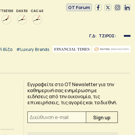
OT Forum
FTSE 100
DAX 30
CAC 40
Γ.Δ:
ΤΖΙΡΟΣ:
 Βίζα
#luxury Brands
Εγγραφείτε στο OT Newsletter για την
καθημερινή σας ενημέρωση με
ειδήσεις από την οικονομία, τις
επιχειρήσεις, τις αγορές και τα διεθνή.