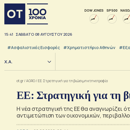
DOW JONES
SP 500
NASD
15:41
ΣΑΒΒΑΤΟ
08
ΑΥΓΟΥΣΤΟΥ
2026
#Ασφαλιστικές Εισφορές
#Χρηματιστήριο Αθηνών
#εξα
Χ.Α.
ot.gr
/
AGRO
/
ΕΕ: Στρατηγική για τη βιώσιμη κτηνοτροφία
ΕΕ: Στρατηγική για τη 
Η νέα στρατηγική της ΕΕ θα αναγνωρίζει ότ
αντιμετώπιση των οικονομικών, περιβαλλο