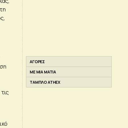
ίας,
στη
ς,
ν
ΑΓΟΡΕΣ
ηση
ΜΕ ΜΙΑ ΜΑΤΙΑ
ΤΑΜΠΛΟ ATHEX
 τις
ς
ικό