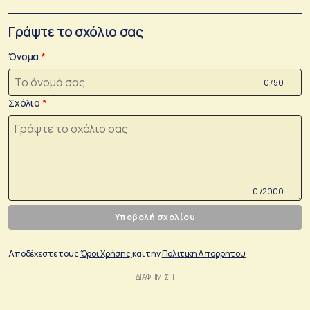
Γράψτε το σχόλιο σας
Όνομα
0 /50
Σχόλιο
0 /2000
Υποβολή σχολίου
Αποδέχεστε τους
Όροι Χρήσης
και την
Πολιτικη Απορρήτου