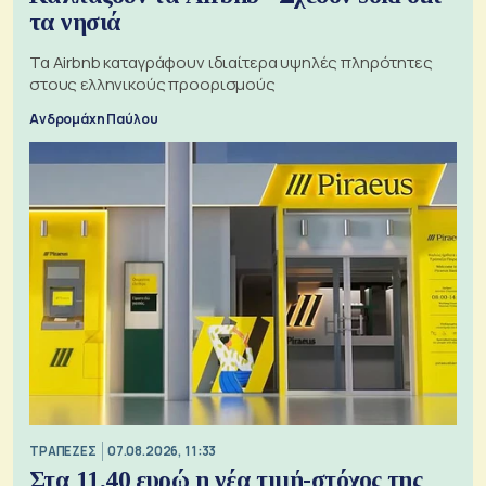
τα νησιά
Τα Airbnb καταγράφουν ιδιαίτερα υψηλές πληρότητες
στους ελληνικούς προορισμούς
Ανδρομάχη Παύλου
ΤΡΑΠΕΖΕΣ
07.08.2026, 11:33
Στα 11,40 ευρώ η νέα τιμή-στόχος της