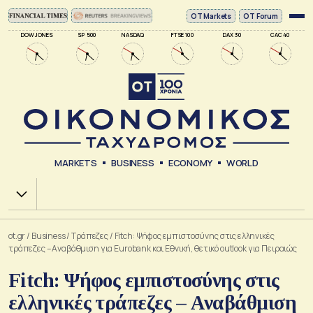
ΟΤ Markets
OT Forum
DOW JONES
SP 500
NASDAQ
FTSE 100
DAX 30
CAC 40
MARKETS
BUSINESS
ECONOMY
WORLD
Χ.Α.
ot.gr
/
Business
/
Τράπεζες
/
Fitch: Ψήφος εμπιστοσύνης στις ελληνικές
τράπεζες – Αναβάθμιση για Eurobank και Εθνική, θετικό outlook για Πειραιώς
Fitch: Ψήφος εμπιστοσύνης στις
ελληνικές τράπεζες – Αναβάθμιση