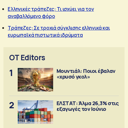
Ελληνικές τράπεζες: Τι ισχύει για τον
αναβαλλόμενο φόρο
Τράπεζες: Σε τροχιά σύγκλισης ελληνικά και
ευρωπαϊκά πιστωτικά ιδρύματα
OT Editors
1
Μουντιάλ: Ποιοι έβαλαν
«χρυσό γκολ»
2
ΕΛΣΤΑΤ: Άλμα 26,3% στις
εξαγωγές τον Ιούνιο