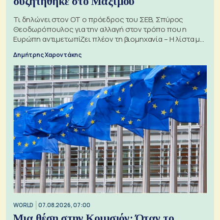
συζητήθηκε στο Μαξίμου
Τι δηλώνει στον ΟΤ ο πρόεδρος του ΣΕΒ, Σπύρος
Θεοδωρόπουλος για την αλλαγή στον τρόπο που η
Ευρώπη αντιμετωπίζει πλέον τη βιομηχανία – Η λίστα με
τα 74 αιτήματα
Δημήτρης Χαροντάκης
WORLD
07.08.2026, 07:00
Μια θέση στην Κομισιόν: Όταν το...