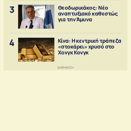
3
Θεοδωρικάκος: Νέο
αναπτυξιακό καθεστώς
για την Άμυνα
4
Κίνα: Η κεντρική τράπεζα
«στοκάρει» χρυσό στο
Χονγκ Κονγκ