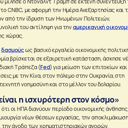
ύ μίλησε ο Ντόναλντ Τραμπ σε εκτενή συνέντευξή 
υτο CNBC, με αφορμή την Ημέρα Ανεξαρτησίας και 
ν από την ίδρυση των Ηνωμένων Πολιτειών,
νολική του αντίληψη για την
αμερικανική οικονομ
ης χώρας.
ς
δασμούς
ως βασικό εργαλείο οικονομικής πολιτικ
ομία βρίσκεται σε εξαιρετική κατάσταση, άσκησε ν
διακή Τράπεζα (
Fed
) για μείωση των επιτοκίων και
εις με την Κίνα, στον πόλεμο στην Ουκρανία, στη
τεχνητή νοημοσύνη και στο μέλλον του δολαρίου.
είναι η ισχυρότερη στον κόσμο»
ότι οι ΗΠΑ διανύουν περίοδο οικονομικής άνθησης
μιουργία νέων θέσεων εργασίας, την αποκλιμάκωσ
 την άνοδο των χρηματιστηριακών αγορών.