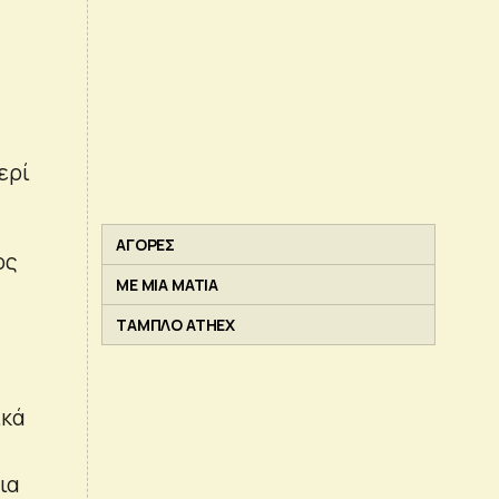
ερί
ΑΓΟΡΕΣ
ος
ΜΕ ΜΙΑ ΜΑΤΙΑ
ΤΑΜΠΛΟ ATHEX
ικά
ια