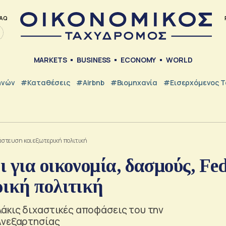
AQ
MARKETS
BUSINESS
ECONOMY
WORLD
ηνών
#Καταθέσεις
#Airbnb
#Βιομηχανία
#εισερχόμενος Τ
νάστευση και εξωτερική πολιτική
 για οικονομία, δασμούς, Fed
ρική πολιτική
άκις διχαστικές αποφάσεις του την
Ανεξαρτησίας