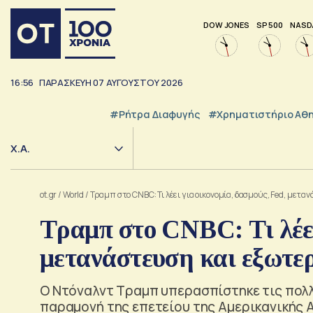
DOW JONES
SP 500
NASD
16:56
ΠΑΡΑΣΚΕΥΗ
07
ΑΥΓΟΥΣΤΟΥ
2026
#ρήτρα Διαφυγής
#Χρηματιστήριο Αθ
Χ.Α.
ot.gr
/
World
/
Τραμπ στο CNBC: Τι λέει για οικονομία, δασμούς, Fed, μετα
Τραμπ στο CNBC: Τι λέει
μετανάστευση και εξωτε
Ο Ντόναλντ Τραμπ υπερασπίστηκε τις πολλ
παραμονή της επετείου της Αμερικανικής 