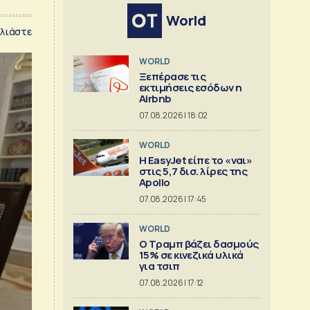
World
λιάστε
WORLD
Ξεπέρασε τις
εκτιμήσεις εσόδων η
Airbnb
07.08.2026 | 18:02
WORLD
Η EasyJet είπε το «ναι»
στις 5,7 δισ. λίρες της
Apollo
07.08.2026 | 17:45
WORLD
Ο Τραμπ βάζει δασμούς
15% σε κινεζικά υλικά
για τσιπ
07.08.2026 | 17:12