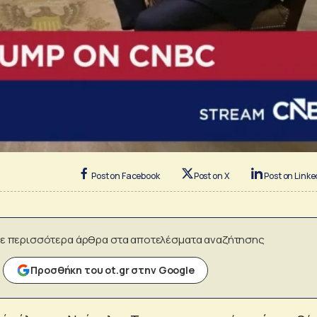
Post on Facebook
Post on X
Post on Linke
ε περισσότερα άρθρα στα αποτελέσματα αναζήτησης
Προσθήκη του ot.gr στην Google