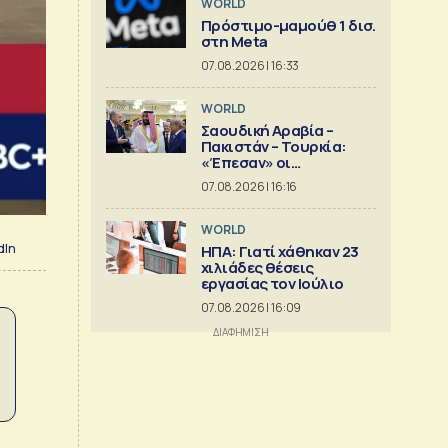
WORLD
Πρόστιμο-μαμούθ 1 δισ.
στη Meta
07.08.2026 | 16:33
WORLD
Σαουδική Αραβία –
Πακιστάν – Τουρκία:
«Έπεσαν» οι
υπογραφές στην «κοινή
07.08.2026 | 16:16
αμυντική συμφωνία της
Μέκκας»
WORLD
dIn
ΗΠΑ: Γιατί χάθηκαν 23
χιλιάδες θέσεις
εργασίας τον Ιούλιο
07.08.2026 | 16:09