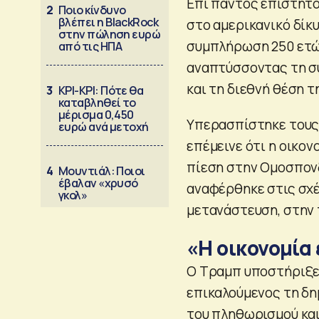
Επί παντός επιστητο
2
Ποιο κίνδυνο
βλέπει η BlackRock
στο αμερικανικό δίκ
στην πώληση ευρώ
συμπλήρωση 250 ετώ
από τις ΗΠΑ
αναπτύσσοντας τη συ
και τη διεθνή θέση τ
3
ΚΡΙ-ΚΡΙ: Πότε θα
καταβληθεί το
μέρισμα 0,450
Υπερασπίστηκε του
ευρώ ανά μετοχή
επέμεινε ότι η οικον
πίεση στην Ομοσπον
4
Μουντιάλ: Ποιοι
έβαλαν «χρυσό
αναφέρθηκε στις σχέσ
γκολ»
μετανάστευση, στην 
«Η οικονομία 
Ο Τραμπ υποστήριξε 
επικαλούμενος τη δη
του πληθωρισμού και