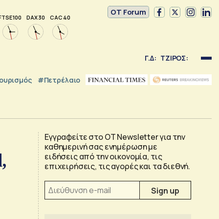
OT Forum
FTSE 100
DAX 30
CAC 40
Γ.Δ:
ΤΖΙΡΟΣ:
ουρισμός
#Πετρέλαιο
Εγγραφείτε στο OT Newsletter για την
καθημερινή σας ενημέρωση με
,
ειδήσεις από την οικονομία, τις
επιχειρήσεις, τις αγορές και τα διεθνή.