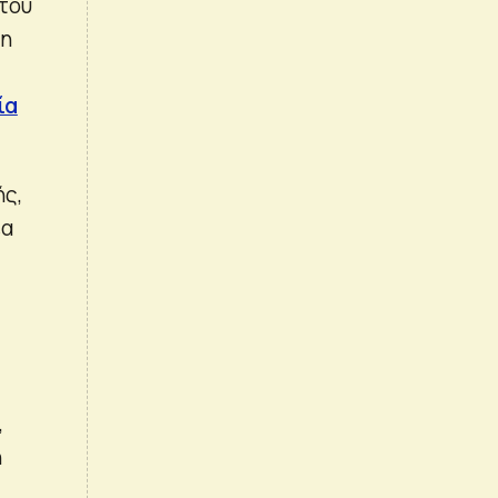
του
τη
ία
ής,
έα
,
η