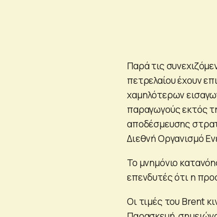
Παρά τις συνεχιζόμε
πετρελαίου έχουν επ
χαμηλότερων εισαγω
παραγωγούς εκτός τη
αποδέσμευσης στρατ
Διεθνή Οργανισμό Εν
Το μνημόνιο κατανόη
επενδυτές ότι η προ
Οι τιμές του Brent κ
Παρασκευή, σημειών