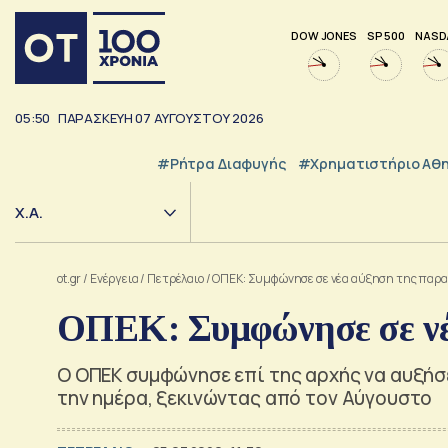
DOW JONES
SP 500
NASD
05:50
ΠΑΡΑΣΚΕΥΗ
07
ΑΥΓΟΥΣΤΟΥ
2026
#ρήτρα Διαφυγής
#Χρηματιστήριο Αθ
Χ.Α.
ot.gr
/
Ενέργεια
/
Πετρέλαιο
/
ΟΠΕΚ: Συμφώνησε σε νέα αύξηση της παρ
ΟΠΕΚ: Συμφώνησε σε νέ
Ο ΟΠΕΚ συμφώνησε επί της αρχής να αυξήσ
την ημέρα, ξεκινώντας από τον Αύγουστο