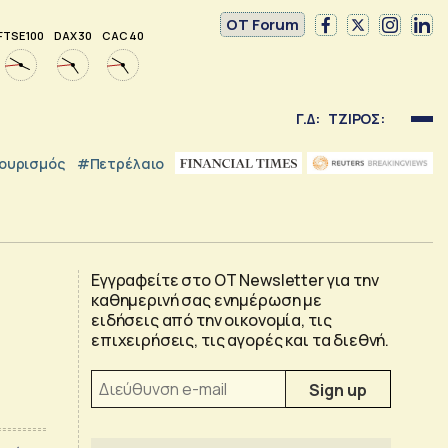
OT Forum
FTSE 100
DAX 30
CAC 40
Γ.Δ:
ΤΖΙΡΟΣ:
ουρισμός
#Πετρέλαιο
Εγγραφείτε στο OT Newsletter για την
καθημερινή σας ενημέρωση με
ειδήσεις από την οικονομία, τις
επιχειρήσεις, τις αγορές και τα διεθνή.