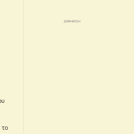
ου
 το