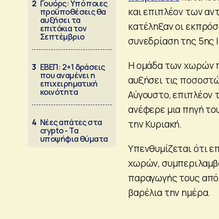
2
Γουόρς: Υπό ποιες
και επιπλέον των αντ
προϋποθέσεις θα
αυξήσει τα
κατέληξαν οι εκπρό
επιτόκια τον
Σεπτέμβριο
συνεδρίαση της 5ης Ι
Η ομάδα των χωρών π
3
ΕΒΕΠ: 2+1 δράσεις
που αναμένει η
αυξήσει τις ποσοστώ
επιχειρηματική
κοινότητα
Αύγουστο, επιπλέον τ
ανέφερε μια πηγή το
4
Νέες απάτες στα
την Κυριακή.
crypto - Τα
υποψήφια θύματα
Υπενθυμίζεται ότι ε
χωρών, συμπεριλαμβ
παραγωγής τους από 
βαρέλια την ημέρα.