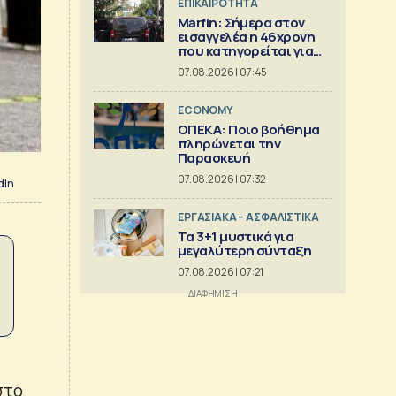
ΕΠΙΚΑΙΡΟΤΗΤΑ
Marfin: Σήμερα στον
εισαγγελέα η 46χρονη
που κατηγορείται για
την φονική επίθεση
07.08.2026 | 07:45
ECONOMY
ΟΠΕΚΑ: Ποιο βοήθημα
πληρώνεται την
Παρασκευή
07.08.2026 | 07:32
dIn
ΕΡΓΑΣΙΑΚΑ – ΑΣΦΑΛΙΣΤΙΚΑ
Τα 3+1 μυστικά για
μεγαλύτερη σύνταξη
07.08.2026 | 07:21
στο