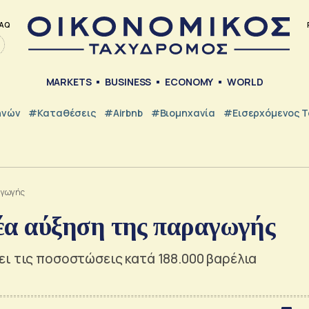
AQ
MARKETS
BUSINESS
ECONOMY
WORLD
ηνών
#Καταθέσεις
#Airbnb
#Βιομηχανία
#εισερχόμενος Τ
αγωγής
α αύξηση της παραγωγής
ει τις ποσοστώσεις κατά 188.000 βαρέλια