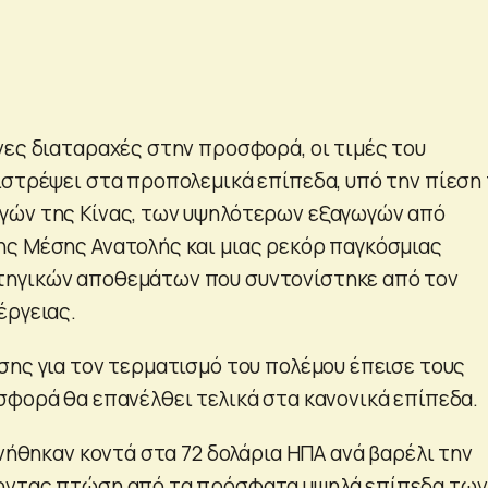
νες διαταραχές στην προσφορά, οι τιμές του
ιστρέψει στα προπολεμικά επίπεδα, υπό την πίεση
γών της Κίνας, των υψηλότερων εξαγωγών από
ς Μέσης Ανατολής και μιας ρεκόρ παγκόσμιας
ηγικών αποθεμάτων που συντονίστηκε από τον
έργειας.
σης για τον τερματισμό του πολέμου έπεισε τους
σφορά θα επανέλθει τελικά στα κανονικά επίπεδα.
ινήθηκαν κοντά στα 72 δολάρια ΗΠΑ ανά βαρέλι την
οντας πτώση από τα πρόσφατα υψηλά επίπεδα των