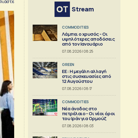
λιάστε
Stream
COMMODITIES
Λάμπει ο χρυσός - Οι
υψηλότερες αποδόσεις
από τον Ιανουάριο
07.08.2026 | 08:25
GREEN
ΕΕ: Η μεγάλη αλλαγή
στις συσκευασίες από
12 Αυγούστου
07.08.2026 | 08:17
COMMODITIES
Νέα άνοδος στο
πετρέλαιο - Οι νέοι όροι
του Ιράν για Ορμούζ
07.08.2026 | 08:03