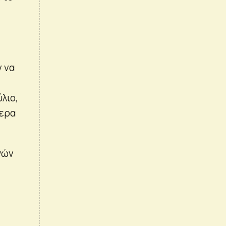
 να
λιο,
τερα
γών