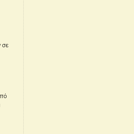
ν σε
από
ά