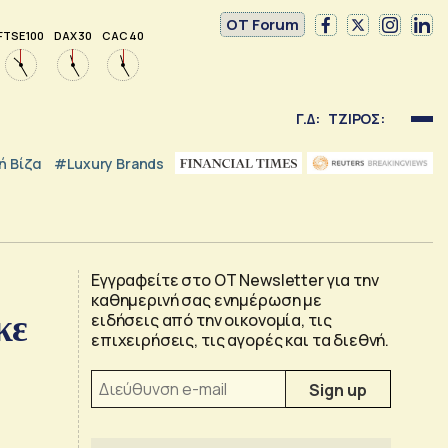
OT Forum
FTSE 100
DAX 30
CAC 40
Γ.Δ:
ΤΖΙΡΟΣ:
 Βίζα
#luxury Brands
Εγγραφείτε στο OT Newsletter για την
καθημερινή σας ενημέρωση με
κε
ειδήσεις από την οικονομία, τις
επιχειρήσεις, τις αγορές και τα διεθνή.