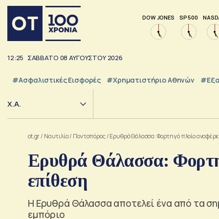
DOW JONES
SP 500
NASD
12:25
ΣΑΒΒΑΤΟ
08
ΑΥΓΟΥΣΤΟΥ
2026
#Ασφαλιστικές Εισφορές
#Χρηματιστήριο Αθηνών
#εξα
Χ.Α.
ot.gr
/
Ναυτιλία
/
Ποντοπόρος
/
Ερυθρά Θάλασσα: Φορτηγό πλοίο αναφέρει
Ερυθρά Θάλασσα: Φορτηγ
επίθεση
Η Ερυθρά Θάλασσα αποτελεί ένα από τα σημ
εμπόριο