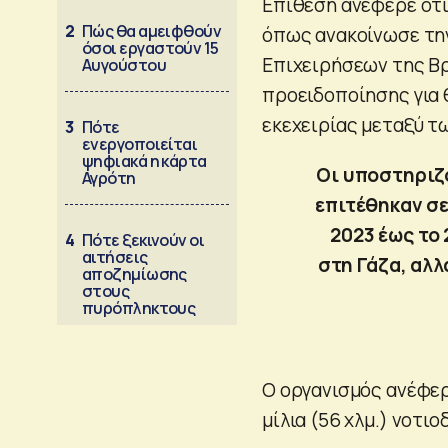
Επίθεση ανέφερε ότι
2
Πώς θα αμειφθούν
όπως ανακοίνωσε τη
όσοι εργαστούν 15
Επιχειρήσεων της Β
Αυγούστου
προειδοποίησης για 
εκεχειρίας μεταξύ τω
3
Πότε
ενεργοποιείται
ψηφιακά η κάρτα
Οι υποστηριζό
Αγρότη
επιτέθηκαν σ
2023 έως το 
4
Πότε ξεκινούν οι
αιτήσεις
στη Γάζα, αλλ
αποζημίωσης
στους
πυρόπληκτους
Ο οργανισμός ανέφερ
μίλια (56 χλμ.) νοτι