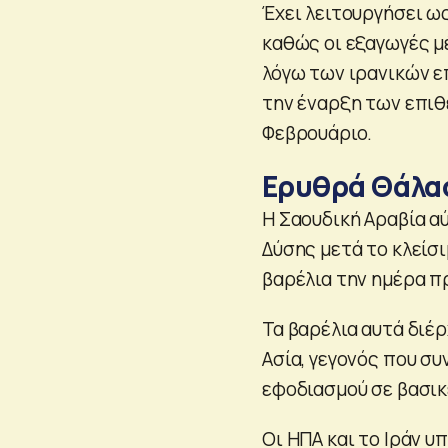
Έχει λειτουργήσει ως
καθώς οι εξαγωγές 
λόγω των ιρανικών ε
την έναρξη των επιθ
Φεβρουάριο.
Ερυθρά Θάλασ
Η Σαουδική Αραβία α
Δύσης μετά το κλείσ
βαρέλια την ημέρα π
Τα βαρέλια αυτά διέ
Ασία, γεγονός που σ
εφοδιασμού σε βασικέ
Οι ΗΠΑ και το Ιράν υ