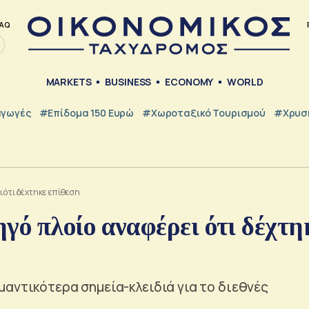
AQ
MARKETS
BUSINESS
ECONOMY
WORLD
γωγές
#Επίδομα 150 Ευρώ
#Χωροταξικό Τουρισμού
#Χρυσή
 ότι δέχτηκε επίθεση
ό πλοίο αναφέρει ότι δέχτη
αντικότερα σημεία-κλειδιά για το διεθνές