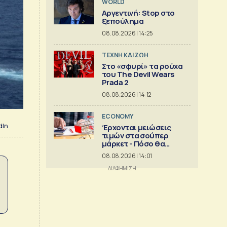
WORLD
Αργεντινή: Stop στο
ξεπούλημα
08.08.2026 | 14:25
TΕΧΝΗ ΚΑΙ ΖΩΗ
Στο «σφυρί» τα ρούχα
του The Devil Wears
Prada 2
08.08.2026 | 14:12
ECONOMY
dIn
Έρχονται μειώσεις
τιμών στα σούπερ
μάρκετ - Πόσο θα
πέσουν
08.08.2026 | 14:01