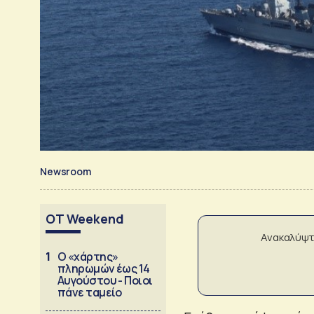
Newsroom
OT Weekend
Ανακαλύψτ
1
Ο «χάρτης»
πληρωμών έως 14
Αυγούστου - Ποιοι
πάνε ταμείο