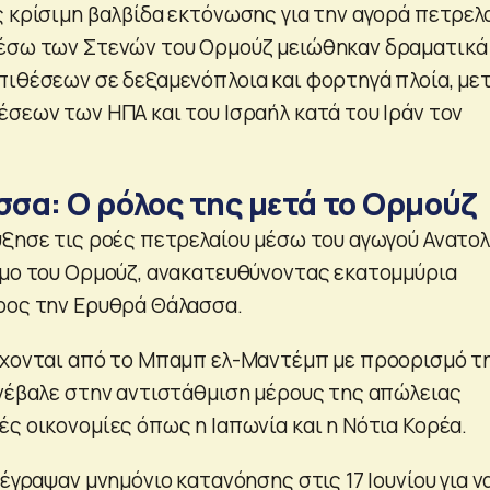
 κρίσιμη βαλβίδα εκτόνωσης για την αγορά πετρελα
μέσω των Στενών του Ορμούζ μειώθηκαν δραματικά
πιθέσεων σε δεξαμενόπλοια και φορτηγά πλοία, με
έσεων των ΗΠΑ και του Ισραήλ κατά του Ιράν τον
σα: Ο ρόλος της μετά το Ορμούζ
ύξησε τις ροές πετρελαίου μέσω του αγωγού Ανατο
ιμο του Ορμούζ, ανακατευθύνοντας εκατομμύρια
ρος την Ερυθρά Θάλασσα.
ρχονται από το Μπαμπ ελ-Μαντέμπ με προορισμό τ
υνέβαλε στην αντιστάθμιση μέρους της απώλειας
ς οικονομίες όπως η Ιαπωνία και η Νότια Κορέα.
πέγραψαν μνημόνιο κατανόησης στις 17 Ιουνίου για ν