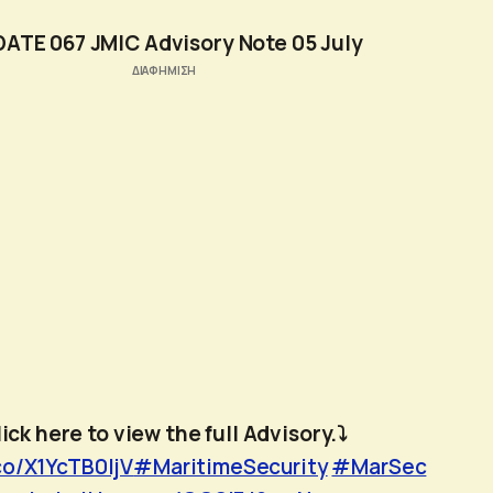
ATE 067 JMIC Advisory Note 05 July
ick here to view the full Advisory.⤵️
.co/X1YcTB0ljV
#MaritimeSecurity
#MarSec