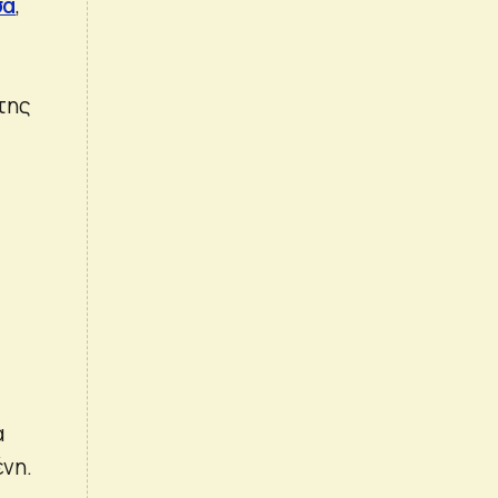
σα
,
της
ά
ένη.