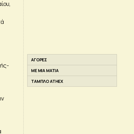
ίου,
τά
ΑΓΟΡΕΣ
λής-
ΜΕ ΜΙΑ ΜΑΤΙΑ
ΤΑΜΠΛΟ ATHEX
ην
α