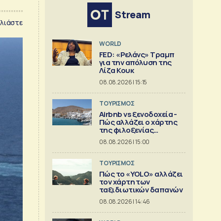
Stream
λιάστε
WORLD
FED: «Ρελάνς» Τραμπ
για την απόλυση της
Λίζα Κουκ
08.08.2026 | 15:15
ΤΟΥΡΙΣΜΟΣ
Airbnb vs ξενοδοχεία -
Πώς αλλάζει ο χάρτης
της φιλοξενίας
[γραφήματα]
08.08.2026 | 15:00
ΤΟΥΡΙΣΜΟΣ
Πώς το «YOLO» αλλάζει
τον χάρτη των
ταξιδιωτικών δαπανών
08.08.2026 | 14:46