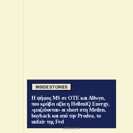
INSIDE STORIES
Η ψήφος MS σε ΟΤΕ και Allwyn,
που κρύβει αξία η HelleniQ Energy,
«μαζεύονται» οι short στη Metlen,
buyback και από την Prodea, το
unfair της Fed