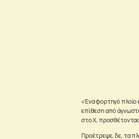
«Ένα φορτηγό πλοίο 
επίθεση από άγνωστ
στο X, προσθέτοντας
Προέτρεψε, δε, τα πλ