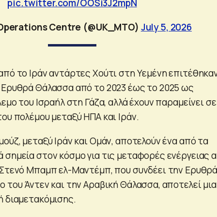
pic.twitter.com/OOSi3J2mpN
Operations Centre (@UK_MTO)
July 5, 2026
από το Ιράν αντάρτες Χούτι στη Υεμένη επιτέθηκα
 Ερυθρά Θάλασσα από το 2023 έως το 2025 ως
λεμο του Ισραήλ στη Γάζα, αλλά έχουν παραμείνει σε
ου πολέμου μεταξύ ΗΠΑ και Ιράν.
ούζ, μεταξύ Ιράν και Ομάν, αποτελούν ένα από τα
 σημεία στον κόσμο για τις μεταφορές ενέργειας 
 Στενό Μπαμπ ελ-Μαντέμπ, που συνδέει την Ερυθρ
ο του Άντεν και την Αραβική Θάλασσα, αποτελεί μια
ή διαμετακόμισης.