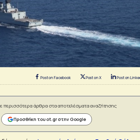
Post on Facebook
Post on X
Post on Linke
ε περισσότερα άρθρα στα αποτελέσματα αναζήτησης
Προσθήκη του ot.gr στην Google