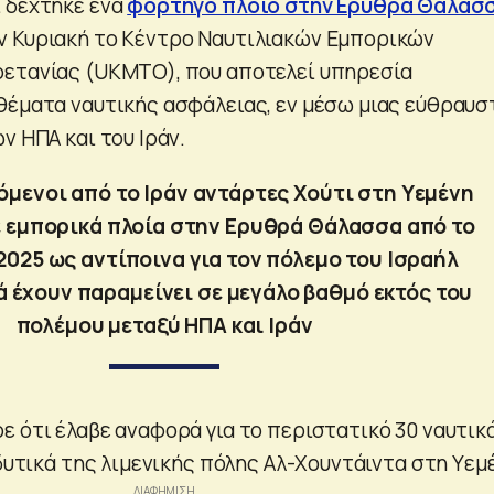
 δέχτηκε ένα
φορτηγό πλοίο στην Ερυθρά Θάλασ
ν Κυριακή το Κέντρο Ναυτιλιακών Εμπορικών
ρετανίας (UKMTO), που αποτελεί υπηρεσία
θέματα ναυτικής ασφάλειας, εν μέσω μιας εύθραυσ
ν ΗΠΑ και του Ιράν.
μενοι από το Ιράν αντάρτες Χούτι στη Υεμένη
ε εμπορικά πλοία στην Ερυθρά Θάλασσα από το
2025 ως αντίποινα για τον πόλεμο του Ισραήλ
ά έχουν παραμείνει σε μεγάλο βαθμό εκτός του
πολέμου μεταξύ ΗΠΑ και Ιράν
ε ότι έλαβε αναφορά για το περιστατικό 30 ναυτικ
οδυτικά της λιμενικής πόλης Αλ-Χουντάιντα στη Υεμ