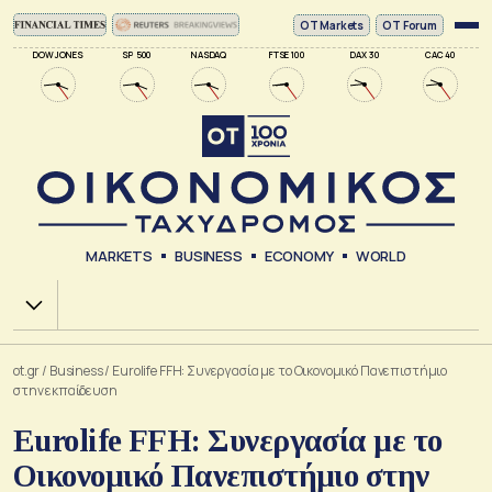
ΟΤ Markets
OT Forum
DOW JONES
SP 500
NASDAQ
FTSE 100
DAX 30
CAC 40
MARKETS
BUSINESS
ECONOMY
WORLD
Χ.Α.
ot.gr
/
Business
/
Eurolife FFH: Συνεργασία με το Οικονομικό Πανεπιστήμιο
στην εκπαίδευση
Eurolife FFH: Συνεργασία με το
Οικονομικό Πανεπιστήμιο στην