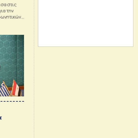
σα στις
για την
φωνητικών
ιακές
ας, την
.
α