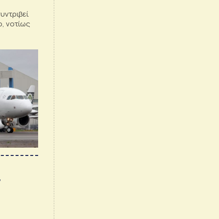
συντριβεί
ο, νοτίως
ν