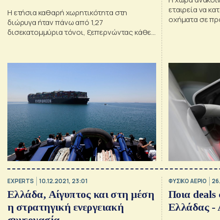
εταιρεία να κα
Η ετήσια καθαρή χωρητικότητα στη
οχήματα σε προ
διώρυγα ήταν πάνω από 1,27
κινεζική εταιρε
δισεκατομμύρια τόνοι, ξεπερνώντας κάθε
προηγούμενο καταγεγραμμένο ρεκόρ
EXPERTS
10.12.2021, 23:01
ΦΥΣΙΚΟ ΑΕΡΙΟ
26
Ελλάδα, Αίγυπτος και στη μέση
Ποια deals
η στρατηγική ενεργειακή
Ελλάδας -
συνεργασία