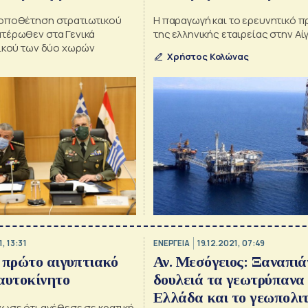
οποθέτηση στρατιωτικού
Η παραγωγή και το ερευνητικό 
τέρωθεν στα Γενικά
της ελληνικής εταιρείας στην Α
τικού των δύο χωρών
Χρήστος Κολώνας
, 13:31
ΕΝΕΡΓΕΙΑ
19.12.2021, 07:49
 πρώτο αιγυπτιακό
Αν. Μεσόγειος: Ξαναπιά
αυτοκίνητο
δουλειά τα γεωτρύπανα 
Ελλάδα και το γεωπολιτ
ωσε ότι ανέθεσε σε κρατική