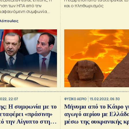
ση των ΗΠΑ από την
και ο πληθωρισμός
 διαφαινόμενη συμφωνία
ν, που θεωρείται μεγάλη
υλόπουλος
ια τα αραβικά καθεστώτα όσο
λ.
2022, 22:07
ΦΥΣΙΚΟ ΑΕΡΙΟ
15.02.2022, 06:30
ς: Η συμφωνία με το
Μήνυμα από το Κάιρο γι
εταφέρει «πράσινη»
αγωγό αερίου με Ελλάδα
πό την Αίγυπτο στην
μέσω της ουκρανικής κ