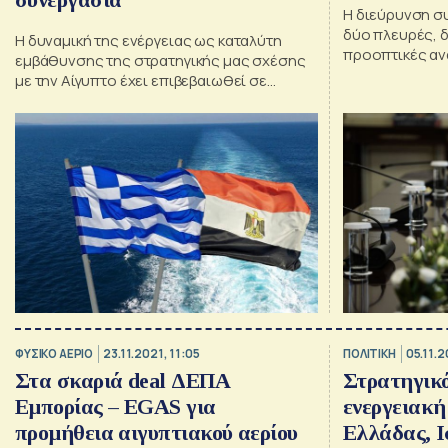
Η διεύρυνση σ
δύο πλευρές, 
Η δυναμική της ενέργειας ως καταλύτη
προοπτικές αν
εμβάθυνσης της στρατηγικής μας σχέσης
υποδομών
με την Αίγυπτο έχει επιβεβαιωθεί σε
πολλαπλά επίπεδα. Το κρίσιμο ωστόσο
ζητούμενο παραμένει. Πώς μετατρέπονται
αυτά τα Συμφωνητικά σε Υποδομές;
ΦΥΣΙΚΟ ΑΕΡΙΟ
23.11.2021, 11:05
ΠΟΛΙΤΙΚΗ
05.11.2
Στα σκαριά deal ΔΕΠΑ
Στρατηγικό
Εμπορίας – EGAS για
ενεργειακή
προμήθεια αιγυπτιακού αερίου
Ελλάδας, Ι