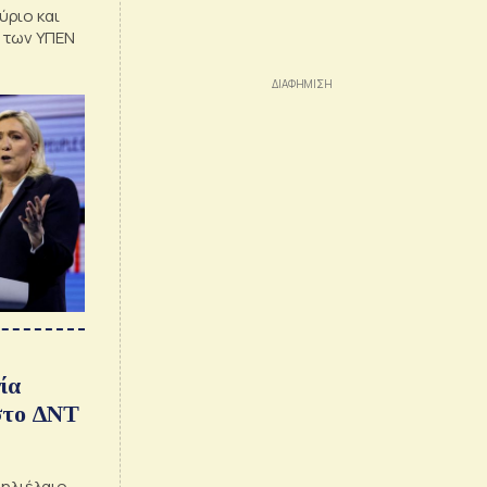
ύριο και
α των ΥΠΕΝ
ία
 στο ΔΝΤ
 ηλιέλαιο