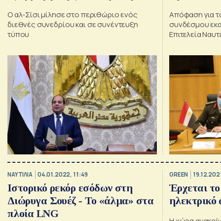
Ελλάδα για την χάραξη
Ο αλ-Σίσι μίλησε στο περιθώριο ενός
Απόφαση για τ
θαλάσσιων συνόρων
διεθνές συνεδρίου και σε συνέντευξη
συνδέσμου εκα
τύπου
Επιτελεία Ναυ
ΝΑΥΤΙΛΙΑ
04.01.2022, 11:49
GREEN
19.12.2021
Ιστορικό ρεκόρ εσόδων στη
Έρχεται το
Διώρυγα Σουέζ - Το «άλμα» στα
ηλεκτρικό 
πλοία LNG
Η χώρα ανακοίν