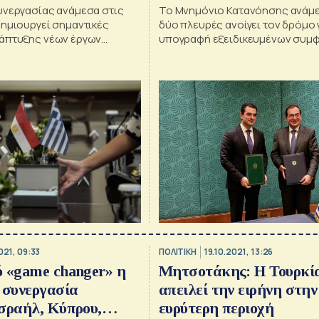
υνεργασίας ανάμεσα στις
Το Μνημόνιο Κατανόησης ανάμε
δημιουργεί σημαντικές
δύο πλευρές ανοίγει τον δρόμο 
άπτυξης νέων έργων
υπογραφή εξειδικευμένων συμ
ανάμεσα σε ελληνικές και αιγυπτ
εταιρείες, όπως τη ΔΕΠΑ Εμπορί
ΕΔΕΥ και τη ΔΕΠΑ Διεθνών Έργων
021, 09:33
ΠΟΛΙΤΙΚΗ
19.10.2021, 13:26
 «game changer» η
Μητσοτάκης: Η Τουρκί
 συνεργασία
απειλεί την ειρήνη στην
σραήλ, Κύπρου,
ευρύτερη περιοχή