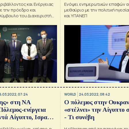
ριβάλλοντος και Ενέργειας
Ενόψει ενημερωτικών επαφών α
ε την πρόεδρο και
μεθαύριο με την πολιτική ηγεσί
ύμβουλο του Διαχειριστή
και ΥΠΑΝΕΠ
EETC και τον εκπρόσωπο του
εκτρισμού και ΑΠΕ της
6.03.2022, 07:24
WORLD
24.03.2022, 08:42
της» στη ΝΑ
Ο πόλεμος στην Ουκραν
Πόλεμος-ενέργεια
«στέλνει» την Αίγυπτο
ντά Αίγυπτο, Ισραήλ
- Τι συνέβη
α
εξελίξεων είναι, επίσης, η
Η εξάρτηση από τα σιτηρά και το