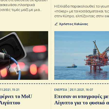
πόκερ
τασκευάσει ηλεκτρικά
Η Ελλάδα παρακολουθεί το γεωπ
σιτές τιμές μαζί με μια
«πόκερ» με τα κοιτάσματα και τις
ία
στην Κύπρο, ελπίζοντας στην εκ
ερευνών στις ελπιδοφόρες θαλ
Χρήστος Κολώνας
παραχωρήσεις δυτικά και νοτιοδ
Κρήτης
.11.2021, 15:21
ΕΝΕΡΓΕΙΑ
25.11.2021, 16:07
 φέρνει το MoU
Eπεσαν οι υπογραφές με
 Αιγύπτου
Αίγυπτο για το φυσικό α