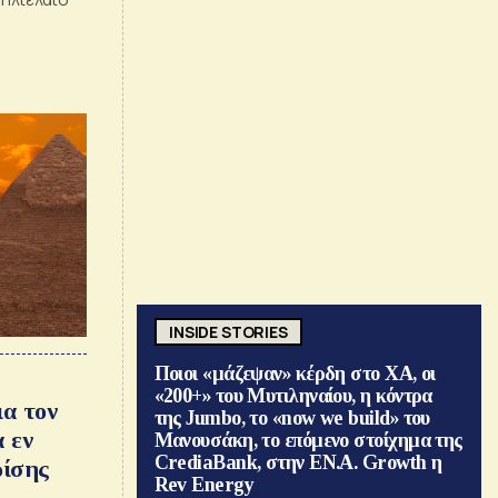
INSIDE STORIES
Ποιοι «μάζεψαν» κέρδη στο ΧΑ, οι
«200+» του Μυτιληναίου, η κόντρα
α τον
της Jumbo, το «now we build» του
 εν
Μανουσάκη, το επόμενο στοίχημα της
CrediaBank, στην ΕΝ.Α. Growth η
ρίσης
Rev Energy