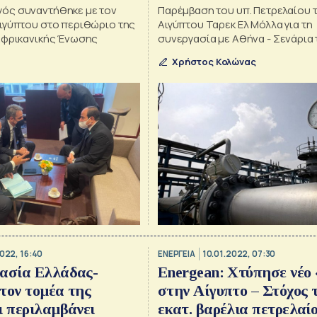
ός συναντήθηκε με τον
Παρέμβαση του υπ. Πετρελαίου 
ιγύπτου στο περιθώριο της
Αιγύπτου Ταρεκ Ελ Μόλλα για τη
Αφρικανικής Ένωσης
συνεργασία με Αθήνα - Σενάρια 
τις τιμές και την επάρκεια ενέργ
Χρήστος Κολώνας
πιθανή σύρραξη Ρωσίας – Ουκρ
022, 16:40
ΕΝΕΡΓΕΙΑ
10.01.2022, 07:30
γασία Ελλάδας-
Energean: Χτύπησε νέο 
τον τομέα της
στην Αίγυπτο – Στόχος 
ι περιλαμβάνει
εκατ. βαρέλια πετρελαί