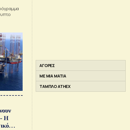
πρόγραμμα
ίγυπτο
ΑΓΟΡΕΣ
ΜΕ ΜΙΑ ΜΑΤΙΑ
ΤΑΜΠΛΟ ATHEX
νουν
- Η
ικό