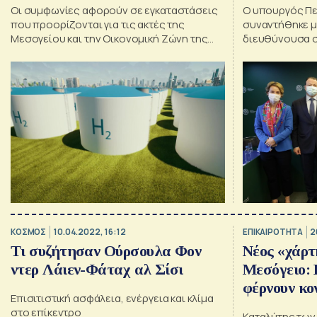
Οι συμφωνίες αφορούν σε εγκαταστάσεις
Ο υπουργός Πε
που προορίζονται για τις ακτές της
συναντήθηκε μ
Μεσογείου και την Οικονομική Ζώνη της
διευθύνουσα σ
Διώρυγας του Σουέζ.
της Αιγύπτου 
υπουργείου Ηλ
χώρας
ΚΟΣΜΟΣ
10.04.2022, 16:12
ΕΠΙΚΑΙΡΟΤΗΤΑ
2
Τι συζήτησαν Ούρσουλα Φον
Νέος «χάρ
ντερ Λάιεν-Φάταχ αλ Σίσι
Μεσόγειο: 
φέρνουν κο
Επισιτιστική ασφάλεια, ενέργεια και κλίμα
και Τουρκί
στο επίκεντρο
Καταλύτης των 