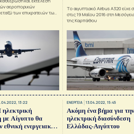
 καθιέρωση και εκτέλεση
νών αεροπορικών
Το αιγυπτιακό Airbus A320 είχε 
εταξύ των επικρατειών των
στις 19 Μαΐου 2016 στη Μεσόγει
της Καρπάθου
.04.2022, 13:22
ΕΝΕΡΓΕΙΑ
13.04.2022, 15:45
Η ηλεκτρική
Ακόμη ένα βήμα για τη
 με Αίγυπτο θα
ηλεκτρική διασύνδεση
ην εθνική ενεργειακή
Ελλάδας-Αιγύπτου