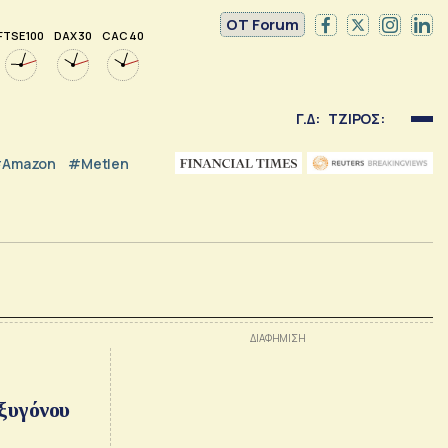
OT Forum
FTSE 100
DAX 30
CAC 40
Γ.Δ:
ΤΖΙΡΟΣ:
Amazon
#Metlen
οξυγόνου