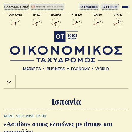
ΟΤ Markets
OT Forum
DOW JONES
SP 500
NASDAQ
FTSE 100
DAX 30
CAC 40
MARKETS
BUSINESS
ECONOMY
WORLD
Χ.Α.
Ισπανία
AGRO
26.11.2025, 07:00
«Ασπίδα» στους ελαιώνες με drones και
περιπολίες