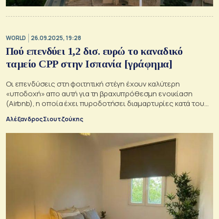
WORLD
26.09.2025, 19:28
Πού επενδύει 1,2 δισ. ευρώ το καναδικό
ταμείο CPP στην Ισπανία [γράφημα]
Οι επενδύσεις στη φοιτητική στέγη έχουν καλύτερη
«υποδοχή» απο αυτή για τη βραχυπρόθεσμη ενοικίαση
(Airbnb), η οποία έχει πυροδοτήσει διαμαρτυρίες κατά του
υπερτουρισμού στην Ισπανία.
Αλέξανδρος Σιουτζούκης