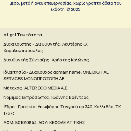
μέσο, μετά ή άνευ επεξεργασίας, χωρίς γραπτή άδεια του
εκδότη. © 2025
ot.gr | Ταυτότητα
Διαχειριστής - Διευθυντής: Λευτέρης Θ.
Χαραλαμπόπουλος
Διευθυντής Σύνταξης: Χρήστος Κολώνας
Ιδιοκτησία - Δικαιούχος domain name: ΟΝΕ DIGITAL
SERVICES MONOΠΡΟΣΩΠΗ ΑΕ
Μέτοχος: ALTER EGO MEDIA A.E.
Νόμιμος Εκπρόσωπος: Ιωάννης Βρέντζος
Έδρα - Γραφεία: Λεωφόρος Συγγρού αρ 340, Καλλιθέα, ΤΚ
17673
ΑΦΜ: 801010853, ΔΟΥ: ΚΕΦΟΔΕ ΑΤΤΙΚΗΣ