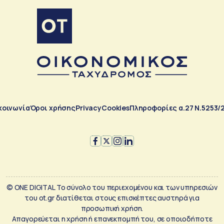
κοινωνία
Όροι χρήσης
Privacy
Cookies
Πληροφορίες α.27 Ν.5253/
© ONE DIGITAL Το σύνολο του περιεχομένου και των υπηρεσιών
του ot.gr διατίθεται στους επισκέπτες αυστηρά για
προσωπική χρήση.
Απαγορεύεται η χρήση ή επανεκπομπή του, σε οποιοδήποτε