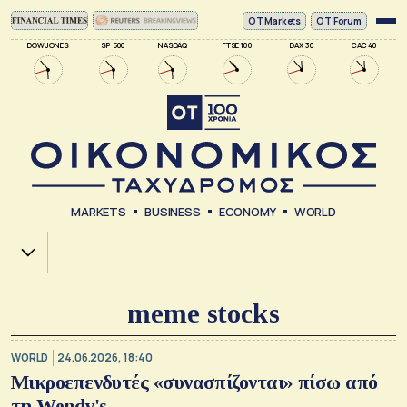
ΟΤ Markets
OT Forum
DOW JONES
SP 500
NASDAQ
FTSE 100
DAX 30
CAC 40
MARKETS
BUSINESS
ECONOMY
WORLD
Χ.Α.
meme stocks
WORLD
24.06.2026, 18:40
Μικροεπενδυτές «συνασπίζονται» πίσω από
τη Wendy's