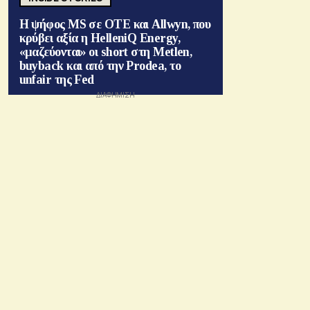
Η ψήφος MS σε ΟΤΕ και Allwyn, που
κρύβει αξία η HelleniQ Energy,
«μαζεύονται» οι short στη Metlen,
buyback και από την Prodea, το
unfair της Fed