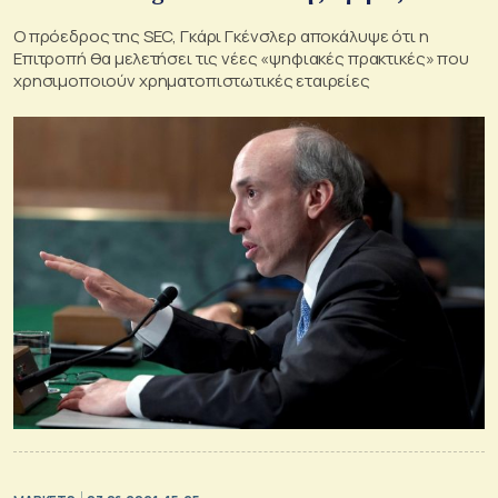
Ο πρόεδρος της SEC, Γκάρι Γκένσλερ αποκάλυψε ότι η
Επιτροπή θα μελετήσει τις νέες «ψηφιακές πρακτικές» που
χρησιμοποιούν χρηματοπιστωτικές εταιρείες