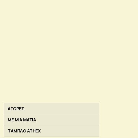
ΑΓΟΡΕΣ
ΜΕ ΜΙΑ ΜΑΤΙΑ
ΤΑΜΠΛΟ ATHEX