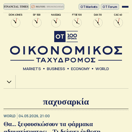
ΟΤ Markets
OT Forum
DOW JONES
SP 500
NASDAQ
FTSE 100
DAX 30
CAC 40
MARKETS
BUSINESS
ECONOMY
WORLD
Χ.Α.
παχυσαρκία
WORLD
04.05.2026, 21:00
Θα... ξεφουσκώσουν τα φάρμακα
αδυνατίσματος; - Τι δείχνει έκθεση