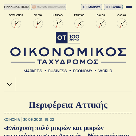
ΟΤ Markets
OT Forum
DOW JONES
SP 500
NASDAQ
FTSE 100
DAX 30
CAC 40
MARKETS
BUSINESS
ECONOMY
WORLD
Χ.Α.
Περιφέρεια Αττικής
ΚΟΙΝΩΝΙΑ
30.09.2021, 18:22
«Ενίσχυση πολύ μικρών και μικρών
επιχειρήσεων στην Αττική» - Νέα παράταση