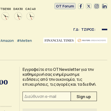
OT Forum
FTSE 100
DAX 30
CAC 40
Γ.Δ:
ΤΖΙΡΟΣ:
Amazon
#Metlen
Εγγραφείτε στο OT Newsletter για την
καθημερινή σας ενημέρωση με
υο
ειδήσεις από την οικονομία, τις
επιχειρήσεις, τις αγορές και τα διεθνή.