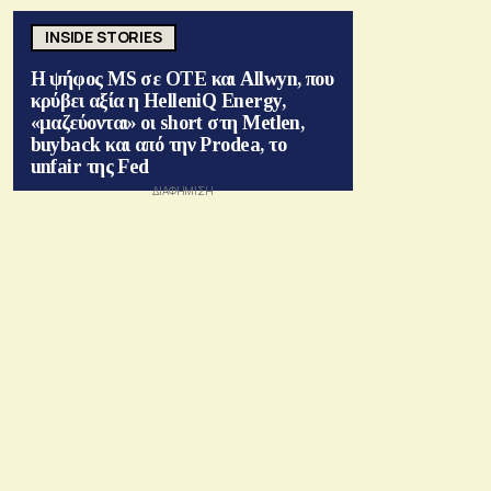
INSIDE STORIES
Η ψήφος MS σε ΟΤΕ και Allwyn, που
κρύβει αξία η HelleniQ Energy,
«μαζεύονται» οι short στη Metlen,
buyback και από την Prodea, το
unfair της Fed