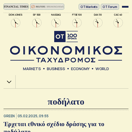
ΟΤ Markets
OT Forum
DOW JONES
SP 500
NASDAQ
FTSE 100
DAX 30
CAC 40
MARKETS
BUSINESS
ECONOMY
WORLD
Χ.Α.
ποδήλατο
GREEN
05.02.2025, 09:55
Έρχεται εθνικό σχέδιο δράσης για το
ποδήλατο