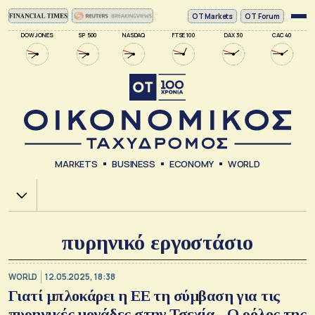
ΟΤ Markets
OT Forum
DOW JONES
SP 500
NASDAQ
FTSE 100
DAX 30
CAC 40
MARKETS
BUSINESS
ECONOMY
WORLD
Χ.Α.
πυρηνικό εργοστάσιο
WORLD
12.05.2025, 18:38
Γιατί μπλοκάρει η ΕΕ τη σύμβαση για τις
πυρηνικές μονάδες στην Τσεχία - Ο ρόλος της