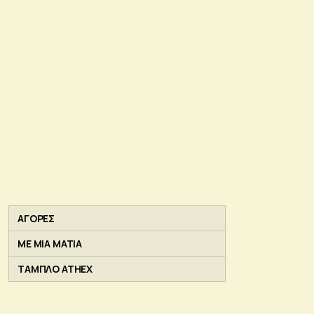
ΑΓΟΡΕΣ
ΜΕ ΜΙΑ ΜΑΤΙΑ
ΤΑΜΠΛΟ ATHEX