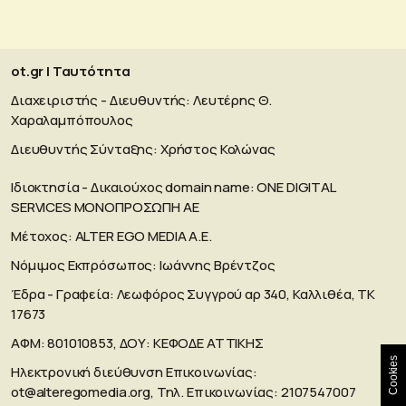
ot.gr | Ταυτότητα
Διαχειριστής - Διευθυντής: Λευτέρης Θ.
Χαραλαμπόπουλος
Διευθυντής Σύνταξης: Χρήστος Κολώνας
Ιδιοκτησία - Δικαιούχος domain name: ΟΝΕ DIGITAL
SERVICES MONOΠΡΟΣΩΠΗ ΑΕ
Μέτοχος: ALTER EGO MEDIA A.E.
Νόμιμος Εκπρόσωπος: Ιωάννης Βρέντζος
Έδρα - Γραφεία: Λεωφόρος Συγγρού αρ 340, Καλλιθέα, ΤΚ
17673
ΑΦΜ: 801010853, ΔΟΥ: ΚΕΦΟΔΕ ΑΤΤΙΚΗΣ
Cookies
Ηλεκτρονική διεύθυνση Επικοινωνίας:
ot@alteregomedia.org
, Τηλ. Επικοινωνίας: 2107547007