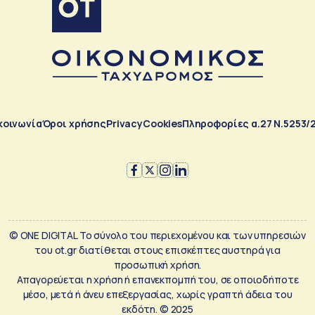
κοινωνία
Όροι χρήσης
Privacy
Cookies
Πληροφορίες α.27 Ν.5253/
© ONE DIGITAL Το σύνολο του περιεχομένου και των υπηρεσιών
του ot.gr διατίθεται στους επισκέπτες αυστηρά για
προσωπική χρήση.
Απαγορεύεται η χρήση ή επανεκπομπή του, σε οποιοδήποτε
μέσο, μετά ή άνευ επεξεργασίας, χωρίς γραπτή άδεια του
εκδότη. © 2025