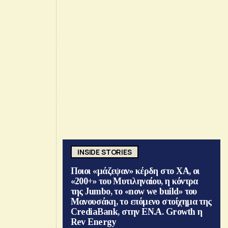
INSIDE STORIES
Ποιοι «μάζεψαν» κέρδη στο ΧΑ, οι
«200+» του Μυτιληναίου, η κόντρα
της Jumbo, το «now we build» του
Μανουσάκη, το επόμενο στοίχημα της
CrediaBank, στην ΕΝ.Α. Growth η
Rev Energy