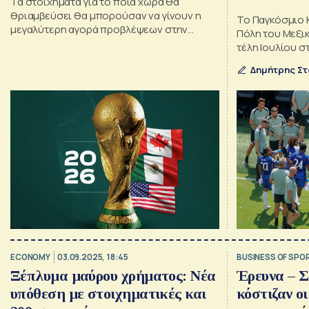
Τα στοιχήματα για το ποια χώρα θα
ιστορία
θριαμβεύσει θα μπορούσαν να γίνουν η
Το Παγκόσμιο 
μεγαλύτερη αγορά προβλέψεων στην
Πόλη του Μεξι
ιστορία της Polymarket
τέλη Ιουλίου σ
Δημήτρης Σ
ECONOMY
03.09.2025, 18:45
BUSINESS OF SPO
Ξέπλυμα μαύρου χρήματος: Νέα
Έρευνα – Σ
υπόθεση με στοιχηματικές και
κόστιζαν ο