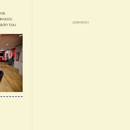
και
ανικού
ταση του