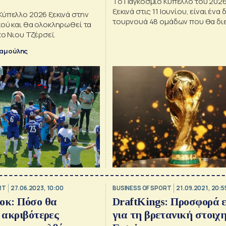
Το Παγκόσμιο Κύπελλο του 2026
ξεκινά στις 11 Ιουνίου, είναι ένα
Κύπελλο 2026 ξεκινά στην
τουρνουά 48 ομάδων που θα δι
κού και θα ολοκληρωθεί τα
στις ΗΠΑ, τον Καναδά και το Μεξ
το Νιου Τζέρσεϊ
ταμούλης
RT
27.06.2023, 10:00
BUSINESS OF SPORT
21.09.2021, 20:5
οκ: Πόσο θα
DraftKings: Προσφορά 
ι ακριβότερες
για τη βρετανική στοιχ