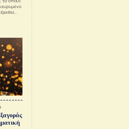
, το οποίο
 διευρυμένο
εξαχθεί
ικό
5
εξαγοράς
ηματική