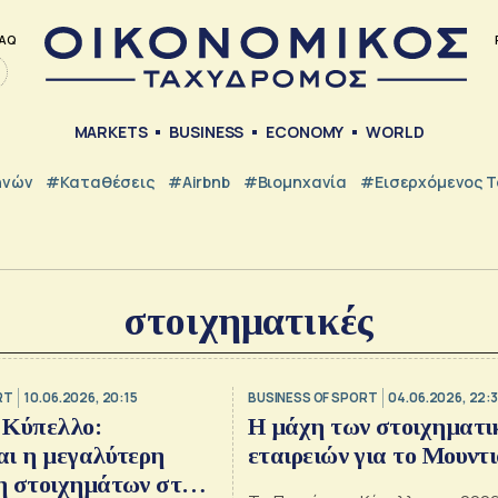
AQ
MARKETS
BUSINESS
ECONOMY
WORLD
ηνών
#Καταθέσεις
#Airbnb
#Βιομηχανία
#εισερχόμενος Τ
στοιχηματικές
RT
10.06.2026, 20:15
BUSINESS OF SPORT
04.06.2026, 22:
 Κύπελλο:
Η μάχη των στοιχηματι
αι η μεγαλύτερη
εταιρειών για το Μουντ
η στοιχημάτων στην