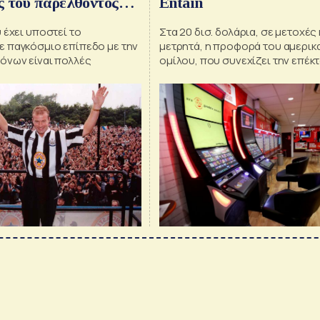
 του παρελθόντος
Entain
 έχει υποστεί το
Στα 20 δισ. δολάρια, σε μετοχές 
 παγκόσμιο επίπεδο με την
μετρητά, η προφορά του αμερικ
όνων είναι πολλές
ομίλου, που συνεχίζει την επέκ