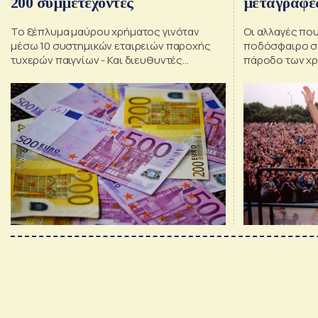
200 συμμετέχοντες
μεταγραφές
σήμερα;
Το ξέπλυμα μαύρου χρήματος γινόταν
Οι αλλαγές που
μέσω 10 συστημικών εταιρειών παροχής
ποδόσφαιρο σε
τυχερών παιγνίων - Και διευθυντές
πάροδο των χρ
υπουργείων στους 200