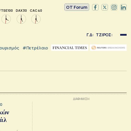
OT Forum
FTSE 100
DAX 30
CAC 40
Γ.Δ:
ΤΖΙΡΟΣ:
ουρισμός
#Πετρέλαιο
30
κών
ιάλ