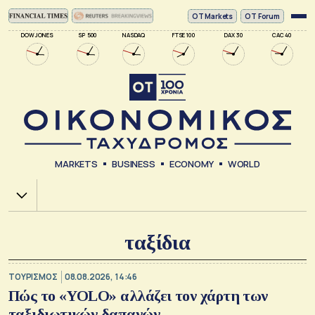
ΟΤ Markets
OT Forum
DOW JONES
SP 500
NASDAQ
FTSE 100
DAX 30
CAC 40
MARKETS
BUSINESS
ECONOMY
WORLD
Χ.Α.
ταξίδια
ΤΟΥΡΙΣΜΟΣ
08.08.2026, 14:46
Πώς το «YOLO» αλλάζει τον χάρτη των
ταξιδιωτικών δαπανών