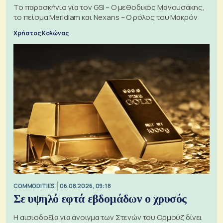
Το παρασκήνιο για τον GSI – Ο μεθοδικός Μανουσάκης,
το πείσμα Meridiam και Nexans – Ο ρόλος του Μακρόν
Χρήστος Κολώνας
COMMODITIES
06.08.2026, 09:18
Σε υψηλό εφτά εβδομάδων ο χρυσός
Η αισιοδοξία για άνοιγμα των Στενών του Ορμούζ δίνει