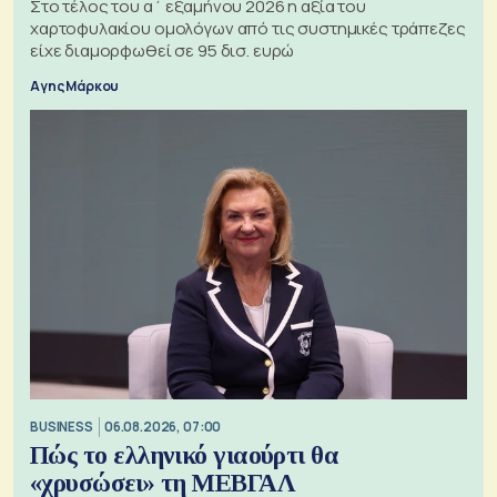
Στο τέλος του α΄ εξαμήνου 2026 η αξία του
χαρτοφυλακίου ομολόγων από τις συστημικές τράπεζες
είχε διαμορφωθεί σε 95 δισ. ευρώ
Αγης Μάρκου
BUSINESS
06.08.2026, 07:00
Πώς το ελληνικό γιαούρτι θα
«χρυσώσει» τη ΜΕΒΓΑΛ