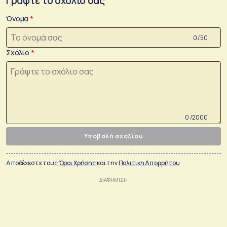
Γράψτε το σχόλιο σας
Όνομα
0 /50
Σχόλιο
0 /2000
Υποβολή σχολίου
Αποδέχεστε τους
Όροι Χρήσης
και την
Πολιτικη Απορρήτου