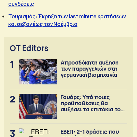
συνδέσεις
Τουρισμός: Έκρηξη των last minute κρατήσεων
και σεζόν έως τον Νοέμβριο
OT Editors
1
Απροσδόκητη αύξηση
των παραγγελιών στη
γερμανική βιομηχανία
2
Γουόρς: Υπό ποιες
προϋποθέσεις θα
αυξήσει τα επιτόκια τον
Σεπτέμβριο
3
ΕΒΕΠ: 2+1 δράσεις που