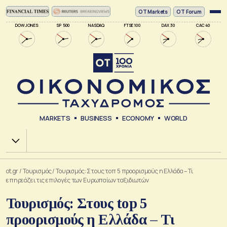
ΟΤ Markets
OT Forum
DOW JONES
SP 500
NASDAQ
FTSE 100
DAX 30
CAC 40
MARKETS
BUSINESS
ECONOMY
WORLD
Χ.Α.
ot.gr
/
Τουρισμός
/
Τουρισμός: Στους τοπ 5 προορισμούς η Ελλάδα – Τι
επηρεάζει τις επιλογές των Ευρωπαίων ταξιδιωτών
Τουρισμός: Στους top 5
προορισμούς η Ελλάδα – Τι