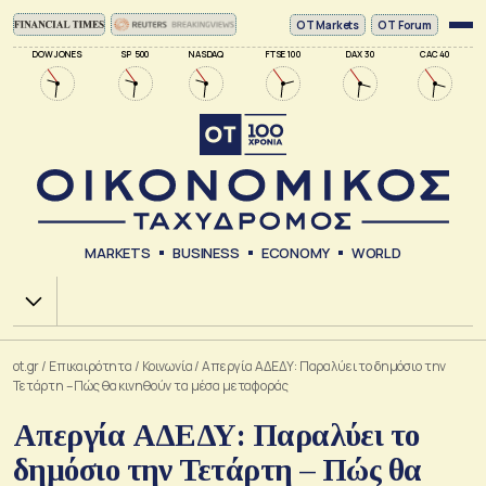
ΟΤ Markets
OT Forum
DOW JONES
SP 500
NASDAQ
FTSE 100
DAX 30
CAC 40
MARKETS
BUSINESS
ECONOMY
WORLD
Χ.Α.
ot.gr
/
Επικαιρότητα
/
Κοινωνία
/
Απεργία ΑΔΕΔΥ: Παραλύει το δημόσιο την
Τετάρτη – Πώς θα κινηθούν τα μέσα μεταφοράς
Απεργία ΑΔΕΔΥ: Παραλύει το
δημόσιο την Τετάρτη – Πώς θα