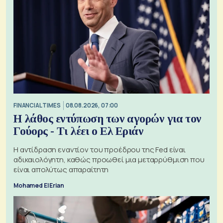
FINANCIAL TIMES
08.08.2026, 07:00
Η λάθος εντύπωση των αγορών για τον
Γούορς - Τι λέει ο Ελ Εριάν
Η αντίδραση εναντίον του προέδρου της Fed είναι
αδικαιολόγητη, καθώς προωθεί μια μεταρρύθμιση που
είναι απολύτως απαραίτητη
Mohamed El Erian