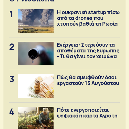
1
Η ουκρανική startup πίσω
από τα drones που
χτυπούν βαθιά τη Ρωσία
2
Ενέργεια: Στερεύουν τα
αποθέματα της Ευρώπης
- Τι θα γίνει τον χειμώνα
3
Πώς θα αμειφθούν όσοι
εργαστούν 15 Αυγούστου
4
Πότε ενεργοποιείται
ψηφιακά η κάρτα Αγρότη