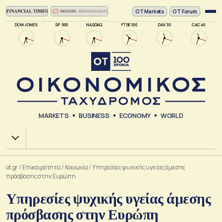
ΟΤ Markets
OT Forum
DOW JONES
SP 500
NASDAQ
FTSE 100
DAX 30
CAC 40
MARKETS
BUSINESS
ECONOMY
WORLD
Χ.Α.
ot.gr
/
Επικαιρότητα
/
Κοινωνία
/
Υπηρεσίες ψυχικής υγείας άμεσης
πρόσβασης στην Ευρώπη
Υπηρεσίες ψυχικής υγείας άμεσης
πρόσβασης στην Ευρώπη