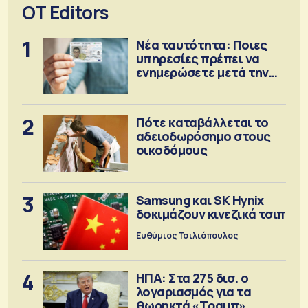
OT Editors
1
Νέα ταυτότητα: Ποιες
υπηρεσίες πρέπει να
ενημερώσετε μετά την
έκδοση
2
Πότε καταβάλλεται το
αδειοδωρόσημο στους
οικοδόμους
3
Samsung και SK Hynix
δοκιμάζουν κινεζικά τσιπ
Ευθύμιος Τσιλιόπουλος
4
ΗΠΑ: Στα 275 δισ. ο
λογαριασμός για τα
θωρηκτά «Τραμπ»