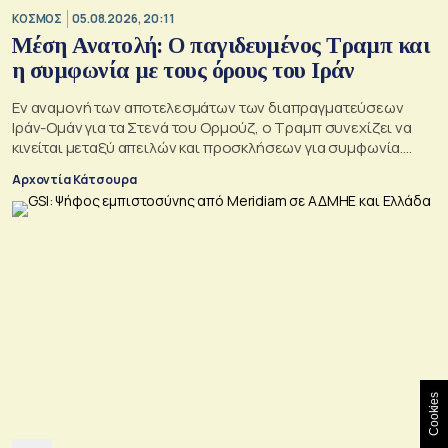
ΚΟΣΜΟΣ
05.08.2026, 20:11
Μέση Ανατολή: Ο παγιδευμένος Τραμπ και
η συμφωνία με τους όρους του Ιράν
Εν αναμονή των αποτελεσμάτων των διαπραγματεύσεων
Ιράν-Ομάν για τα Στενά του Ορμούζ, ο Τραμπ συνεχίζει να
κινείται μεταξύ απειλών και προσκλήσεων για συμφωνία.
Αλλά αυτό που θέλει είναι μακριά από αυτά που συζητούν
Αρχοντία Κάτσουρα
Μουσκάτ και Τεχεράνη.
Cookies