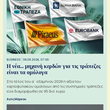
BUSINESS
06.08.2026, 07:00
Η νέα... μηχανή κερδών για τις τράπεζες
είναι τα ομόλογα
Στο τέλος του α΄ εξαμήνου 2026 η αξία του
χαρτοφυλακίου ομολόγων από τις συστημικές τράπεζες
είχε διαμορφωθεί σε 95 δισ. ευρώ
Αγης Μάρκου