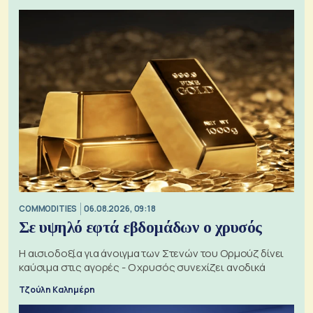
COMMODITIES
06.08.2026, 09:18
Σε υψηλό εφτά εβδομάδων ο χρυσός
Η αισιοδοξία για άνοιγμα των Στενών του Ορμούζ δίνει
καύσιμα στις αγορές - Ο χρυσός συνεχίζει ανοδικά
Τζούλη Καλημέρη